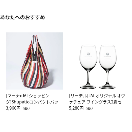
あなたへのおすすめ
[マーナxJALショッピン
[リーデル]JALオリジナル オヴ
グ]Shupattoコンパクトバッグ
ァチュア ワイングラス2脚セッ
Drop JAL客室乗務員（LC）ス
3,960円
ト（レッドワイン）
5,280円
（税込）
（税込）
カーフ柄