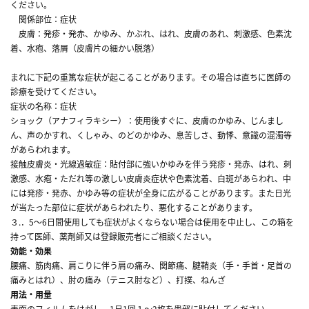
ください。
関係部位：症状
皮膚：発疹・発赤、かゆみ、かぶれ、はれ、皮膚のあれ、刺激感、色素沈
着、水疱、落屑（皮膚片の細かい脱落）
まれに下記の重篤な症状が起こることがあります。その場合は直ちに医師の
診療を受けてください。
症状の名称：症状
ショック（アナフィラキシー）：使用後すぐに、皮膚のかゆみ、じんまし
ん、声のかすれ、くしゃみ、のどのかゆみ、息苦しさ、動悸、意識の混濁等
があらわれます。
接触皮膚炎・光線過敏症：貼付部に強いかゆみを伴う発疹・発赤、はれ、刺
激感、水疱・ただれ等の激しい皮膚炎症状や色素沈着、白斑があらわれ、中
には発疹・発赤、かゆみ等の症状が全身に広がることがあります。また日光
が当たった部位に症状があらわれたり、悪化することがあります。
３.．5～6日間使用しても症状がよくならない場合は使用を中止し、この箱を
持って医師、薬剤師又は登録販売者にご相談ください。
効能・効果
腰痛、筋肉痛、肩こりに伴う肩の痛み、関節痛、腱鞘炎（手・手首・足首の
痛みとはれ）、肘の痛み（テニス肘など）、打撲、ねんざ
用法・用量
表面のフィルムをはがし、1日1回１～2枚を患部に貼付してください。