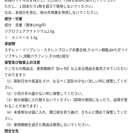
ただし、１回あたり2枚を超えて使用しないでください。
なお、本成分を含む、他の外用薬を併用しないでください。
成分・分量
成分 含量（膏体100g中）
ジクロフェナクナトリウム2.0g
ｌ‐メントール 3.5g
添加物
スチレン・イソプレン・スチレンブロック共重合体,テルペン樹脂,BHT,ポリイ
ソブチレン,流動パラフィン,その他2成分
保管及び取扱上の注意
※こちらの商品は、使用期限が【8ヶ月】以上ある商品を販売させていただい
ております※
（1）直射日光や高温をさけ、なるべく湿気の少ない涼しい所に保管してくだ
さい。
（2）小児の手の届かない所に保管してください。
（3）他の容器に入れ替えないでください（誤用の原因になったり、品質が変
わることがあります）。
（4）未使用分は袋に入れ、開口部を折り曲げ、きちんと閉めて保管してくだ
さい。
（5）使用期限を過ぎた商品は使用しないでください。
問合せ先