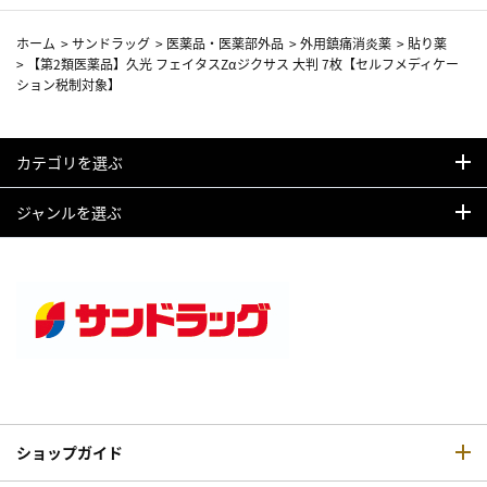
ホーム
>
サンドラッグ
>
医薬品・医薬部外品
>
外用鎮痛消炎薬
>
貼り薬
>
【第2類医薬品】久光 フェイタスZαジクサス 大判 7枚【セルフメディケー
ション税制対象】
カテゴリを選ぶ
ジャンルを選ぶ
ショップガイド