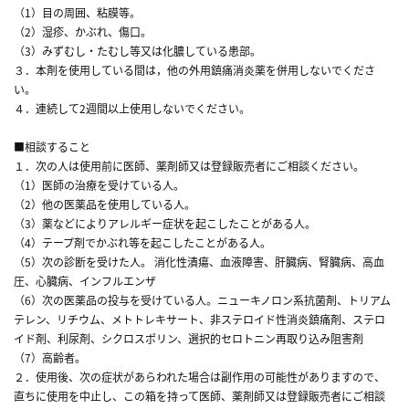
（1）目の周囲、粘膜等。
（2）湿疹、かぶれ、傷口。
（3）みずむし・たむし等又は化膿している患部。
３．本剤を使用している間は，他の外用鎮痛消炎薬を併用しないでくださ
い。
４．連続して2週間以上使用しないでください。
■相談すること
１．次の人は使用前に医師、薬剤師又は登録販売者にご相談ください。
（1）医師の治療を受けている人。
（2）他の医薬品を使用している人。
（3）薬などによりアレルギー症状を起こしたことがある人。
（4）テープ剤でかぶれ等を起こしたことがある人。
（5）次の診断を受けた人。 消化性潰瘍、血液障害、肝臓病、腎臓病、高血
圧、心臓病、インフルエンザ
（6）次の医薬品の投与を受けている人。ニューキノロン系抗菌剤、トリアム
テレン、リチウム、メトトレキサート、非ステロイド性消炎鎮痛剤、ステロ
イド剤、利尿剤、シクロスポリン、選択的セロトニン再取り込み阻害剤
（7）高齢者。
２．使用後、次の症状があらわれた場合は副作用の可能性がありますので、
直ちに使用を中止し、この箱を持って医師、薬剤師又は登録販売者にご相談