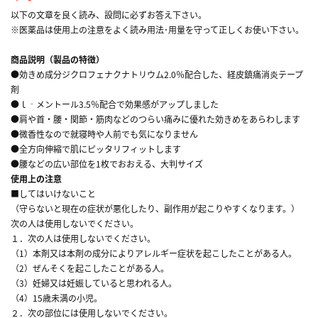
以下の文章を良く読み、設問に必ずお答え下さい。
※医薬品は使用上の注意をよく読み用法･用量を守って正しくお使い下さい。
商品説明（製品の特徴）
●効きめ成分ジクロフェナクナトリウム2.0％配合した、経皮鎮痛消炎テープ
剤
●ｌ‐メントール3.5％配合で効果感がアップしました
●肩や首・腰・関節・筋肉などのつらい痛みに優れた効きめをあらわします
●微香性なので就寝時や人前でも気になりません
●全方向伸縮で肌にピッタリフィットします
●腰などの広い部位を1枚でおおえる、大判サイズ
使用上の注意
■してはいけないこと
（守らないと現在の症状が悪化したり、副作用が起こりやすくなります。）
次の人は使用しないでください。
１．次の人は使用しないでください。
（1）本剤又は本剤の成分によりアレルギー症状を起こしたことがある人。
（2）ぜんそくを起こしたことがある人。
（3）妊婦又は妊娠していると思われる人。
（4）15歳未満の小児。
２．次の部位には使用しないでください。