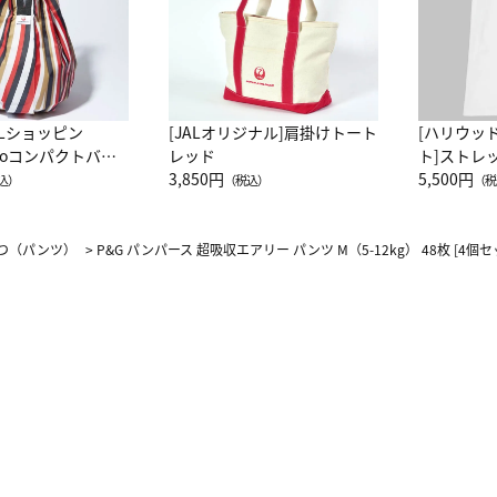
ALショッピン
[JALオリジナル]肩掛けトート
[ハリウッ
attoコンパクトバッ
レッド
ト]ストレ
JAL客室乗務員
3,850円
ーネック別
5,500円
込）
（税込）
（税
カーフ柄
つ（パンツ）
>
P&G パンパース 超吸収エアリー パンツ M（5-12kg） 48枚 [4個セ