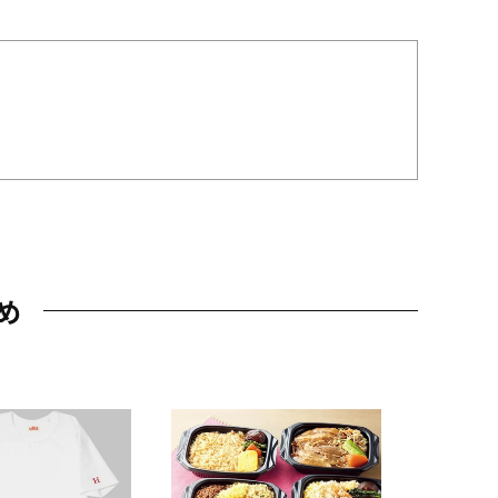
め
JAL特製
レー 200
10,800円
（