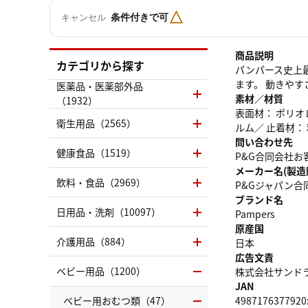
△
条件付きで可
キャンセル
商品説明
カテゴリから探す
パンパース史上
ます。 動きや
医薬品・医薬部外品
素材／材質
（1932）
表面材： ポリオ
衛生用品（2565）
ルム／ 止着材：
問い合わせ先
健康食品（1519）
P&G合同会社お客様
メーカー名(製造
飲料・食品（2969）
P&Gジャパン合
ブランド名
日用品・洗剤（10097）
Pampers
原産国
介護用品（884）
日本
広告文責
ベビー用品（1200）
株式会社サンドラッグ
JAN
ベビー用おむつ類（47）
4987176377920