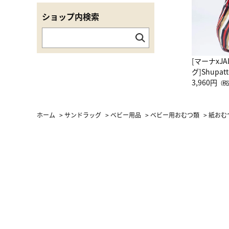
ショップ内検索
[マーナxJ
グ]Shup
グ Drop 
3,960円
（税
（LC）ス
ホーム
>
サンドラッグ
>
ベビー用品
>
ベビー用おむつ類
>
紙おむ