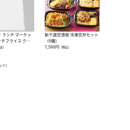
ド ランチ マーケッ
新千歳空港発 冷凍空弁セット
ッチフライス クル
（6種）
注半袖Ｔシャツ
7,560円
込）
（税込）
ット]