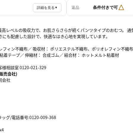
△
条件付きで可
返品
詳細を見る
▼
最高レベルの吸収力で、お肌さらさらが続くパンツタイプのおむつ。 通
すさにも配慮した設計で、快適なはき心地を実現しています。
レフィン不織布／ 吸収材： ポリエステル不織布、ポリオレフィン不織布
 粘着テープ／ 伸縮材： 合成ゴム／ 結合材： ホットメルト粘着材
相談室 0120-021-329
販売会社)
同会社
/電話番号:0120-009-368
x4