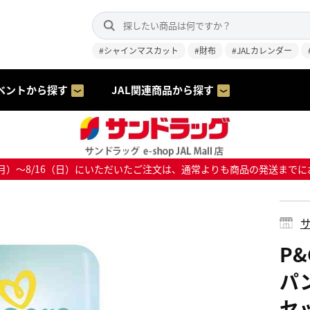
#シャインマスカット
#財布
#JALカレンダー
ベントから探す
JAL関連商品から探す
8/10（月）～8/16（日）にいただいたご注文は、通常よりも商品の発送
サ
P
パン
セ