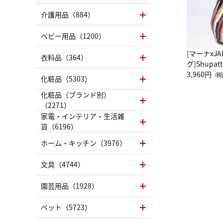
介護用品（884）
ベビー用品（1200）
[マーナxJ
衣料品（364）
グ]Shup
グ Drop 
3,960円
（税
化粧品（5303）
（LC）ス
化粧品（ブランド別）
（2271）
家電・インテリア・生活雑
貨（6196）
ホーム・キッチン（3976）
文具（4744）
園芸用品（1928）
ペット（5723）