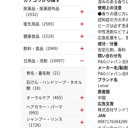
深みのある香り
使用上の注意
医薬品・医薬部外品
●香りの感じ方
（1932）
認知症の方の手
衛生用品（2565）
ビーズは必ず洗
中性洗剤などで
健康食品（1519）
応急処置をし、
成分／分量
飲料・食品（2969）
安定化剤、香料
問い合わせ先
日用品・洗剤（10097）
P&Gジャパン合同
メーカー名(製造
育毛・養毛剤（21）
P&Gジャパン合
ブランド名
石けん・ハンドソープ・タオル
Lenor
類（18）
原産国
オーラルケア（465）
中国
広告文責
ヘアカラー・パーマ
株式会社サンドラッグ
（993）
JAN
シャンプー・リンス
4987176364289
（1726）
※パッケージ・