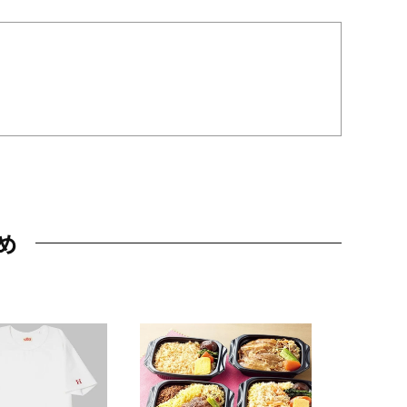
め
JAL特製
レー 200
10,800円
（