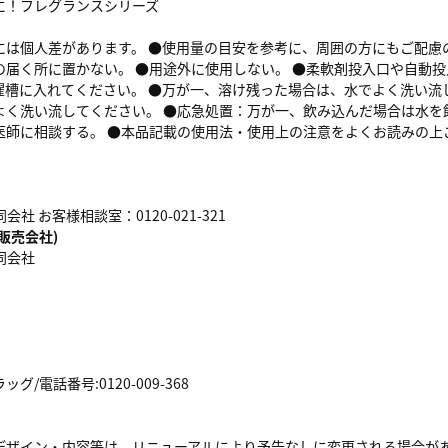
に！フレグランスシリーズ
には個人差があります。 ●使用量の目安を参考に、周囲の方にもご配慮の
の届く所に置かない。 ●用途外に使用しない。 ●柔軟剤投入口や自動
濯槽に入れてください。 ●万が一、溶け残った場合は、水でよく洗い流
よく洗い流してください。 ●応急処置：万が一、飲み込んだ場合は水を
医師に相談する。 ●本品記載の使用法・使用上の注意をよくお読みの上
会社 お客様相談室：0120-021-321
販売会社)
同会社
/電話番号:0120-009-368
デザイン・内容等は、リニューアルにより予告なしに変更される場合が