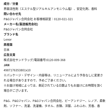
成分／分量
界面活性剤（エステル型ジアルキルアンモニウム塩）、安定化剤、香料
問い合わせ先
P&Gジャパン合同会社 お客様相談室：0120-021-321
メーカー名(製造販売会社)
P&Gジャパン合同会社
ブランド名
Lenor
原産国
日本
広告文責
株式会社サンドラッグ/電話番号:0120-009-368
JAN
4987176353801x10
※パッケージ・デザイン・内容等は、リニューアルにより予告なしに変更さ
れる場合がありますので、予めご了承ください。
※お届け地域によっては、表記されている日数よりもお届けにお時間を頂く
場合がございます。
P&G、P&Gジャパン、P&Gジャパン合同会社、ピーアンドジー、レノア、柔軟
剤、ソフナー、洗濯、洗濯機、タオル、衣類、洋服、ふわふわ、芳香、香