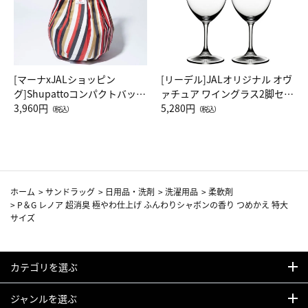
[マーナxJALショッピン
[リーデル]JALオリジナル オヴ
グ]Shupattoコンパクトバッグ
ァチュア ワイングラス2脚セッ
Drop JAL客室乗務員（LC）ス
3,960円
ト（レッドワイン）
5,280円
（税込）
（税込）
カーフ柄
ホーム
>
サンドラッグ
>
日用品・洗剤
>
洗濯用品
>
柔軟剤
>
P＆G レノア 超消臭 極やわ仕上げ ふんわりシャボンの香り つめかえ 特大
サイズ
カテゴリを選ぶ
ジャンルを選ぶ