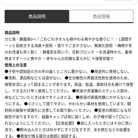
商品説明
商品情報
商品説明
カビ臭・雑菌臭0へ！ごわごわタオルも極やわ＆爽やかな香りに！ ・1週間ず
ーっと長続きする消臭＊技術 ・香りでごまかさない、無臭化技術 ・梅雨や冬
のお洗濯も早く乾く ・静電気を防いで、花粉ブロック ・お洗濯時から、着用
時までずーっと爽やか ・赤ちゃんの衣類も柔らかに ＊保管状態で
使用上の注意
●子供や認知症の方の手の届くところに置かない。 ●用途外に使用しない。
●洗剤、漂白剤などとは混ぜない。 ●生分解性の界面活性剤を使用のため、
保管状況によって固まることがあります。高温、低温、直射日光を避けて保管
し、できるだけ早く使用してください。 ●原液が洗濯機のステンレス部分、
床などについたときは水ですぐふきとる。 ●原液が直接衣類にかからないよ
うにする。 ●小さくして捨てやすい、やわらかい素材を使用しています。開
封前の破損や液漏れに注意してお取り扱いください。 ●窒息の原因になる可
能性がありますので、容器キャップは常に固くしめ、お子様が誤って口にい
れないようにしてください。 【応急処置】 ●目に入ったときには十分に洗い
流す。 ●飲み込んだときは吐かずにすぐ口をすすぎ、水を飲むなどの処置を
する。 ●異常が残る場合は医師に相談する。