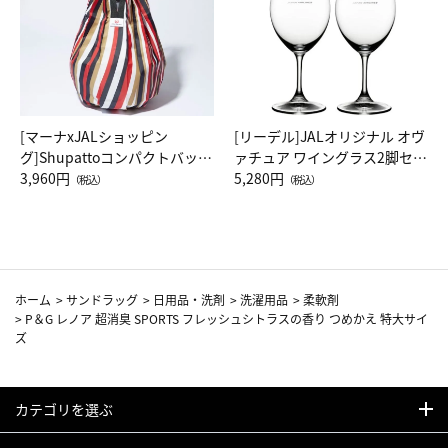
[マーナxJALショッピン
[リーデル]JALオリジナル オヴ
グ]Shupattoコンパクトバッグ
ァチュア ワイングラス2脚セッ
Drop JAL客室乗務員（LC）ス
3,960円
ト（レッドワイン）
5,280円
（税込）
（税込）
カーフ柄
ホーム
>
サンドラッグ
>
日用品・洗剤
>
洗濯用品
>
柔軟剤
>
P＆G レノア 超消臭 SPORTS フレッシュシトラスの香り つめかえ 特大サイ
ズ
カテゴリを選ぶ