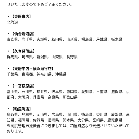
せいたしますので予めご了承ください。
【東雁来店】
北海道
【仙台岩沼店】
青森県、岩手県、宮城県、秋田県、山形県、福島県、茨城県、栃木県
【久喜菖蒲店】
群馬県、埼玉県、新潟県、山梨県、長野県
【東府中店・横浜瀬谷店】
千葉県、東京都、神奈川県、沖縄県
【一宮萩原店】
富山県、石川県、福井県、岐阜県、静岡県、愛知県、三重県、滋賀県、京
都府、大阪府、兵庫県、奈良県、和歌山県
【粕屋町店】
鳥取県、島根県、岡山県、広島県、山口県、徳島県、香川県、愛媛県、高
知県、福岡県、佐賀県、長崎県、熊本県、大分県、宮崎県、鹿児島県
※高度管理医療機器につきましては、粕屋町店より発送させていただいて
おります。