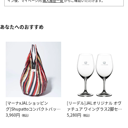
イン後、マイページ内
購入履歴一覧
からご確認いただけます。
あなたへのおすすめ
[マーナxJALショッピン
[リーデル]JALオリジナル オヴ
グ]Shupattoコンパクトバッグ
ァチュア ワイングラス2脚セッ
Drop JAL客室乗務員（LC）ス
3,960円
ト（レッドワイン）
5,280円
（税込）
（税込）
カーフ柄