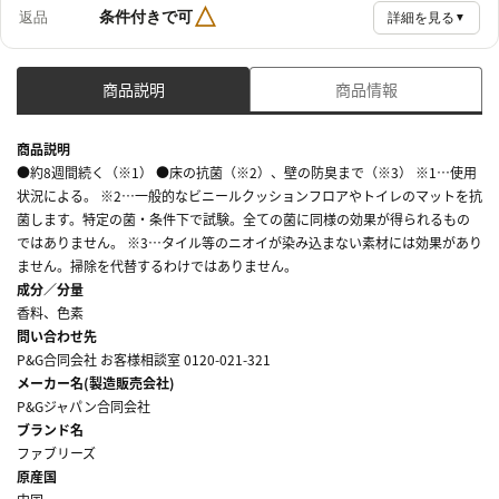
△
条件付きで可
返品
詳細を見る
▼
商品説明
商品情報
商品説明
●約8週間続く（※1） ●床の抗菌（※2）、壁の防臭まで（※3） ※1…使用
状況による。 ※2…一般的なビニールクッションフロアやトイレのマットを抗
菌します。特定の菌・条件下で試験。全ての菌に同様の効果が得られるもの
ではありません。 ※3…タイル等のニオイが染み込まない素材には効果があり
ません。掃除を代替するわけではありません。
成分／分量
香料、色素
問い合わせ先
P&G合同会社 お客様相談室 0120-021-321
メーカー名(製造販売会社)
P&Gジャパン合同会社
ブランド名
ファブリーズ
原産国