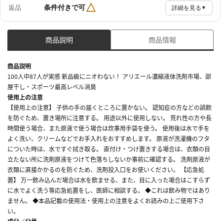
△
条件付きで可
返品
詳細を見る
▼
商品説明
商品情報
商品説明
100人中87人が実感 新品級にニオわない！ アリエール濃縮液体洗剤市場、部
屋干し・スポーツ最高レベル消臭
使用上の注意
【使用上の注意】 子供の手の届くところに置かない。 認知症の方などの誤飲
を防ぐため、置き場所に注意する。 用途以外に使用しない。 荒れ性の方や長
時間使う場合、また原液で使う場合は炊事用手袋を使う。 使用後は水で手を
よく洗い、クリームなどでお手入れをおすすめします。 原液が洗濯機のフタ
についた時は、水ですぐ拭き取る。 直付け・つけ置きする場合は、衣類の目
立たない所に洗剤原液をつけて色落ちしないか事前に確認する。 洗剤原液が
衣類に直接かかるのを防ぐため、洗剤投入口をお使いください。 【応急処
置】 万一飲み込んだ場合は水を飲ませる、また、目に入った場合はこすらず
に水でよく洗う等応急処置をし、医師に相談する。 ◆これは飲み物ではあり
ません。 ◆本品記載の使用法・使用上の注意をよくお読みの上ご使用下さ
い。