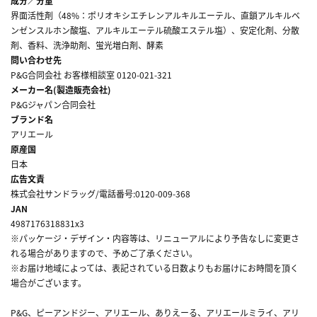
成分／分量
界面活性剤（48%：ポリオキシエチレンアルキルエーテル、直鎖アルキルベ
ンゼンスルホン酸塩、アルキルエーテル硫酸エステル塩）、安定化剤、分散
剤、香料、洗浄助剤、蛍光増白剤、酵素
問い合わせ先
P&G合同会社 お客様相談室 0120-021-321
メーカー名(製造販売会社)
P&Gジャパン合同会社
ブランド名
アリエール
原産国
日本
広告文責
株式会社サンドラッグ/電話番号:0120-009-368
JAN
4987176318831x3
※パッケージ・デザイン・内容等は、リニューアルにより予告なしに変更さ
れる場合がありますので、予めご了承ください。
※お届け地域によっては、表記されている日数よりもお届けにお時間を頂く
場合がございます。
P&G、ピーアンドジー、アリエール、ありえーる、アリエールミライ、アリ