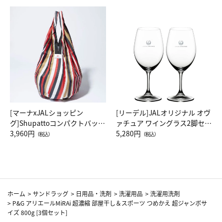
[マーナxJALショッピン
[リーデル]JALオリジナル オヴ
グ]Shupattoコンパクトバッグ
ァチュア ワイングラス2脚セッ
Drop JAL客室乗務員（LC）ス
3,960円
ト（レッドワイン）
5,280円
（税込）
（税込）
カーフ柄
ホーム
>
サンドラッグ
>
日用品・洗剤
>
洗濯用品
>
洗濯用洗剤
>
P&G アリエールMiRAi 超濃縮 部屋干し＆スポーツ つめかえ 超ジャンボサ
イズ 800g [3個セット]