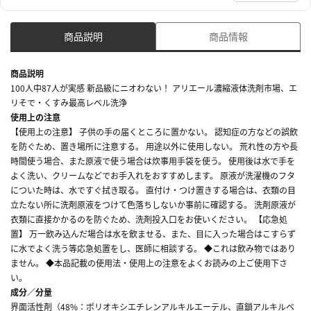
商品説明
商品情報
商品説明
100人中87人が実感 新品級にニオわない！ アリエール濃縮液体洗剤市場、エ
リそで・くすみ最高レベル洗浄
使用上の注意
【使用上の注意】 子供の手の届くところに置かない。 認知症の方などの誤飲
を防ぐため、置き場所に注意する。 用途以外に使用しない。 荒れ性の方や長
時間使う場合、また原液で使う場合は炊事用手袋を使う。 使用後は水で手を
よく洗い、クリームなどでお手入れをおすすめします。 原液が洗濯機のフタ
についた時は、水ですぐ拭き取る。 直付け・つけ置きする場合は、衣類の目
立たない所に洗剤原液をつけて色落ちしないか事前に確認する。 洗剤原液が
衣類に直接かかるのを防ぐため、洗剤投入口をお使いください。 【応急処
置】 万一飲み込んだ場合は水を飲ませる、また、目に入った場合はこすらず
に水でよく洗う等応急処置をし、医師に相談する。 ◆これは飲み物ではあり
ません。 ◆本品記載の使用法・使用上の注意をよくお読みの上ご使用下さ
い。
成分／分量
界面活性剤（48%：ポリオキシエチレンアルキルエーテル、直鎖アルキルベ