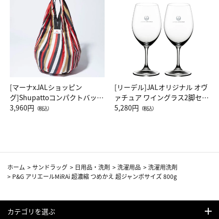
[マーナxJALショッピン
[リーデル]JALオリジナル オヴ
グ]Shupattoコンパクトバッグ
ァチュア ワイングラス2脚セッ
Drop JAL客室乗務員（LC）ス
3,960円
ト（レッドワイン）
5,280円
（税込）
（税込）
カーフ柄
ホーム
>
サンドラッグ
>
日用品・洗剤
>
洗濯用品
>
洗濯用洗剤
>
P&G アリエールMiRAi 超濃縮 つめかえ 超ジャンボサイズ 800g
カテゴリを選ぶ