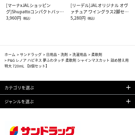
[マーナxJALショッピン
[リーデル]JALオリジナル オヴ
グ]Shupattoコンパクトバッグ
ァチュア ワイングラス2脚セッ
Drop JAL客室乗務員（LC）ス
3,960円
ト（レッドワイン）
5,280円
（税込）
（税込）
カーフ柄
ホーム
>
サンドラッグ
>
日用品・洗剤
>
洗濯用品
>
柔軟剤
>
P&G レノア ハピネス 夢ふわタッチ 柔軟剤 シャインマスカット 詰め替え用
特大 720mL 【8個セット】
カテゴリを選ぶ
ジャンルを選ぶ