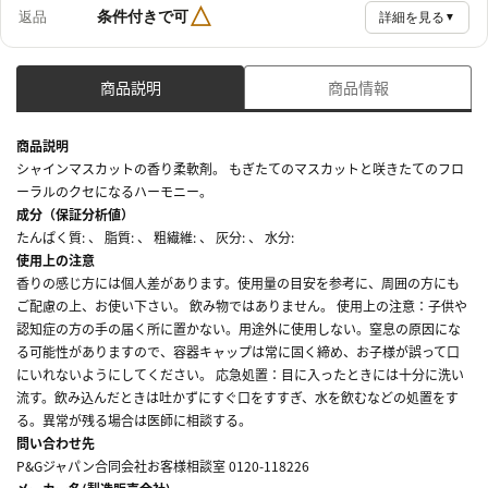
△
条件付きで可
返品
詳細を見る
▼
商品説明
商品情報
商品説明
シャインマスカットの香り柔軟剤。 もぎたてのマスカットと咲きたてのフロ
ーラルのクセになるハーモニー。
成分（保証分析値）
たんぱく質: 、 脂質: 、 粗繊維: 、 灰分: 、 水分:
使用上の注意
香りの感じ方には個人差があります。使用量の目安を参考に、周囲の方にも
ご配慮の上、お使い下さい。 飲み物ではありません。 使用上の注意：子供や
認知症の方の手の届く所に置かない。用途外に使用しない。窒息の原因にな
る可能性がありますので、容器キャップは常に固く締め、お子様が誤って口
にいれないようにしてください。 応急処置：目に入ったときには十分に洗い
流す。飲み込んだときは吐かずにすぐ口をすすぎ、水を飲むなどの処置をす
る。異常が残る場合は医師に相談する。
問い合わせ先
P&Gジャパン合同会社お客様相談室 0120-118226