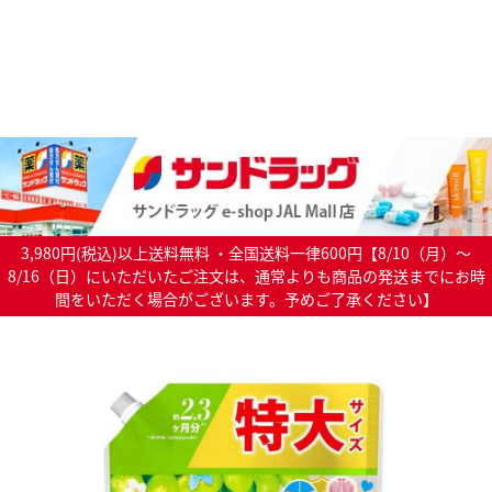
3,980円(税込)以上送料無料 ・全国送料一律600円【8/10（月）～
8/16（日）にいただいたご注文は、通常よりも商品の発送までにお時
間をいただく場合がございます。予めご了承ください】