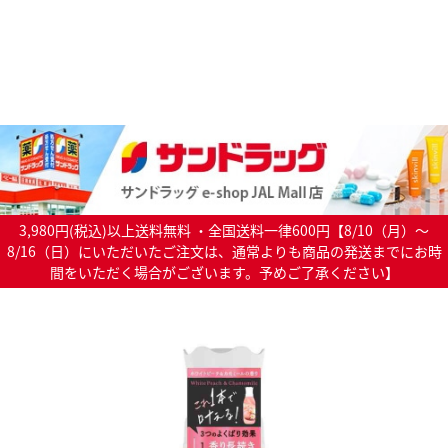
3,980円(税込)以上送料無料 ・全国送料一律600円【8/10（月）～
8/16（日）にいただいたご注文は、通常よりも商品の発送までにお時
間をいただく場合がございます。予めご了承ください】