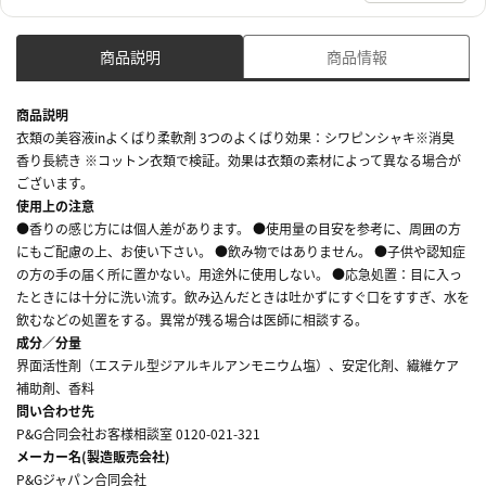
商品説明
商品情報
商品説明
衣類の美容液inよくばり柔軟剤 3つのよくばり効果：シワピンシャキ※消臭
香り長続き ※コットン衣類で検証。効果は衣類の素材によって異なる場合が
ございます。
使用上の注意
●香りの感じ方には個人差があります。 ●使用量の目安を参考に、周囲の方
にもご配慮の上、お使い下さい。 ●飲み物ではありません。 ●子供や認知症
の方の手の届く所に置かない。用途外に使用しない。 ●応急処置：目に入っ
たときには十分に洗い流す。飲み込んだときは吐かずにすぐ口をすすぎ、水を
飲むなどの処置をする。異常が残る場合は医師に相談する。
成分／分量
界面活性剤（エステル型ジアルキルアンモニウム塩）、安定化剤、繊維ケア
補助剤、香料
問い合わせ先
P&G合同会社お客様相談室 0120-021-321
メーカー名(製造販売会社)
P&Gジャパン合同会社