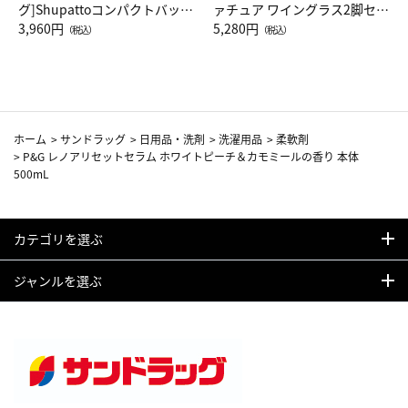
グ]Shupattoコンパクトバッグ
ァチュア ワイングラス2脚セッ
Drop JAL客室乗務員（LC）ス
3,960円
ト（レッドワイン）
5,280円
（税込）
（税込）
カーフ柄
ホーム
>
サンドラッグ
>
日用品・洗剤
>
洗濯用品
>
柔軟剤
>
P&G レノアリセットセラム ホワイトピーチ＆カモミールの香り 本体
500mL
カテゴリを選ぶ
ジャンルを選ぶ