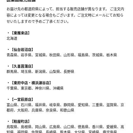
お届け先の都道府県によって、担当する販売店舗が異なります。 ご注文内
容によっては変更となる場合もございます。ご注文時にメールにてお知ら
せいたしますので予めご了承ください。
【東雁来店】
北海道
【仙台岩沼店】
青森県、岩手県、宮城県、秋田県、山形県、福島県、茨城県、栃木県
【久喜菖蒲店】
群馬県、埼玉県、新潟県、山梨県、長野県
【東府中店・横浜瀬谷店】
千葉県、東京都、神奈川県、沖縄県
【一宮萩原店】
富山県、石川県、福井県、岐阜県、静岡県、愛知県、三重県、滋賀県、京
都府、大阪府、兵庫県、奈良県、和歌山県
【粕屋町店】
鳥取県、島根県、岡山県、広島県、山口県、徳島県、香川県、愛媛県、高
知県、福岡県、佐賀県、長崎県、熊本県、大分県、宮崎県、鹿児島県