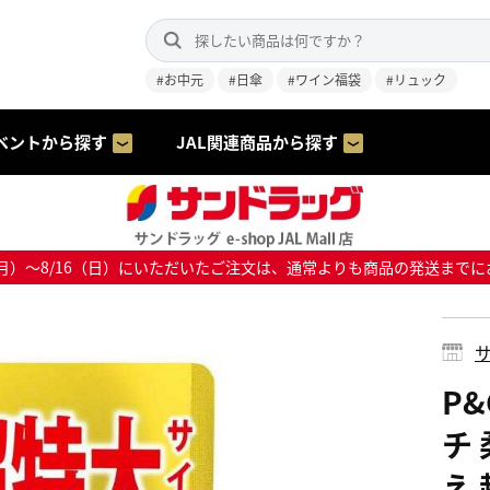
#お中元
#日傘
#ワイン福袋
#リュック
ベントから探す
JAL関連商品から探す
8/10（月）～8/16（日）にいただいたご注文は、通常よりも商品の発送
サ
P
チ
え 