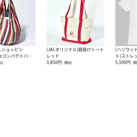
ALショッピン
[JALオリジナル]肩掛けトート
[ハリウッ
attoコンパクトバッ
レッド
ト]ストレ
JAL客室乗務員
3,850円
ーネック別
5,500円
込）
（税込）
（税
カーフ柄