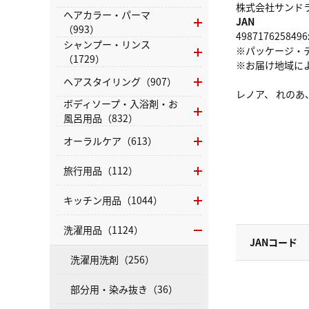
株式会社サンドラッグ
ヘアカラー・パーマ
JAN
（993）
4987176258496
シャンプー・リンス
※パッケージ・
（1729）
※お届け地域に
ヘアスタイリング（907）
レノア、 れのあ、
ボディソープ・入浴剤・お
風呂用品（832）
オーラルケア（613）
旅行用品（112）
キッチン用品（1044）
洗濯用品（1124）
JANコード
洗濯用洗剤（256）
部分用・染み抜き（36）