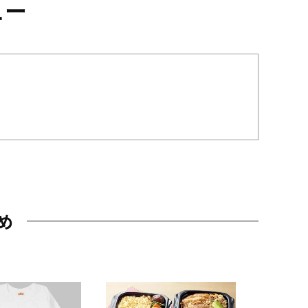
ュー
め
JAL特製
レー 200