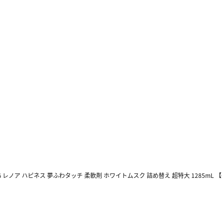
G レノア ハピネス 夢ふわタッチ 柔軟剤 ホワイトムスク 詰め替え 超特大 1285mL 