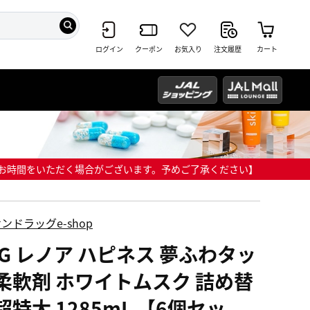
ログイン
クーポン
お気入り
注文履歴
カート
までにお時間をいただく場合がございます。予めご了承ください】
ンドラッグe-shop
&G レノア ハピネス 夢ふわタッ
 柔軟剤 ホワイトムスク 詰め替
超特大 1285mL 【6個セッ