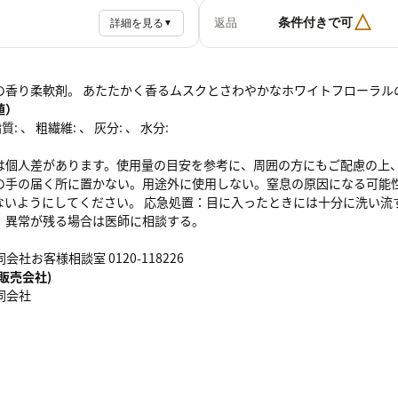
△
条件付きで可
返品
詳細を見る
▼
の香り柔軟剤。 あたたかく香るムスクとさわやかなホワイトフローラル
値）
: 、 粗繊維: 、 灰分: 、 水分:
は個人差があります。使用量の目安を参考に、周囲の方にもご配慮の上、
の手の届く所に置かない。用途外に使用しない。窒息の原因になる可能
ないようにしてください。 応急処置：目に入ったときには十分に洗い流
。異常が残る場合は医師に相談する。
会社お客様相談室 0120-118226
販売会社)
同会社