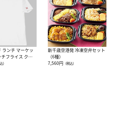
10,800円
（
ド ランチ マーケッ
新千歳空港発 冷凍空弁セット
ッチフライス クル
（6種）
注半袖Ｔシャツ
7,560円
込）
（税込）