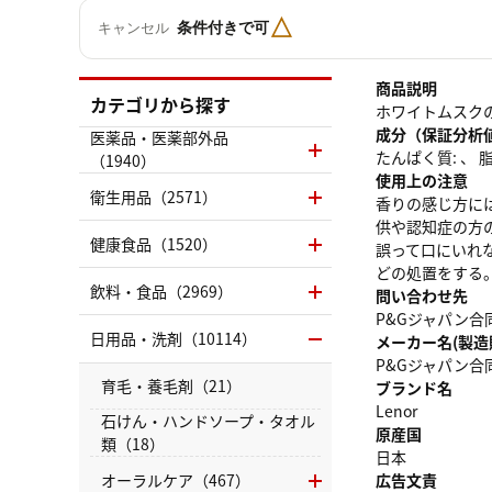
△
条件付きで可
キャンセル
商品説明
カテゴリから探す
ホワイトムスク
成分（保証分析
医薬品・医薬部外品
たんぱく質: 、 脂質
（1940）
使用上の注意
衛生用品（2571）
香りの感じ方に
供や認知症の方
健康食品（1520）
誤って口にいれ
どの処置をする
飲料・食品（2969）
問い合わせ先
P&Gジャパン合同
日用品・洗剤（10114）
メーカー名(製造
P&Gジャパン合
育毛・養毛剤（21）
ブランド名
Lenor
石けん・ハンドソープ・タオル
原産国
類（18）
日本
オーラルケア（467）
広告文責