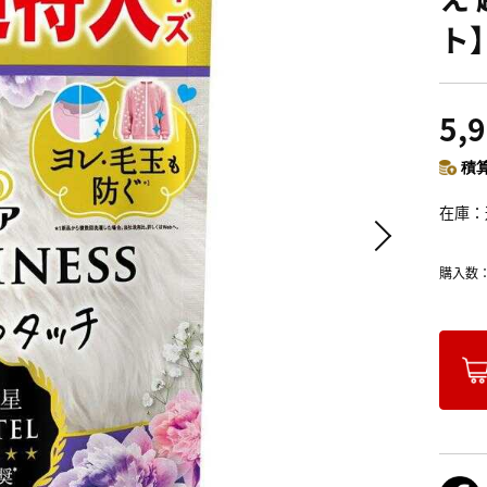
ト
5,
積算
在庫
購入数