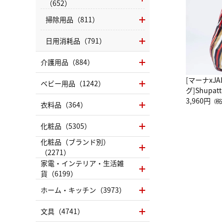
（652）
掃除用品（811）
日用消耗品（791）
介護用品（884）
[マーナxJ
ベビー用品（1242）
グ]Shup
グ Drop 
3,960円
（税
衣料品（364）
（LC）ス
化粧品（5305）
化粧品（ブランド別）
（2271）
家電・インテリア・生活雑
貨（6199）
ホーム・キッチン（3973）
文具（4741）