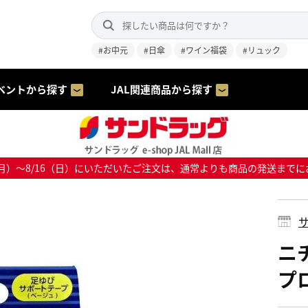
#お中元
#日傘
#ワイン福袋
#リュック
ベントから探す
JAL関連商品から探す
8/10（月）～8/16（日）にいただいたご注文は、通常よりも商品の発送
サ
ニ
プロ