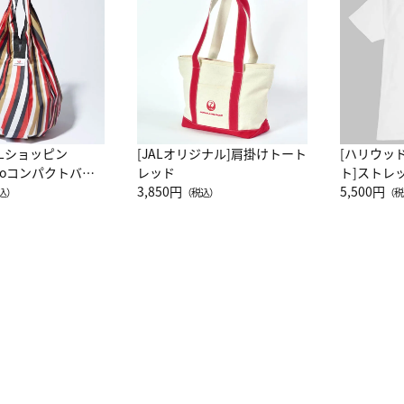
ALショッピン
[JALオリジナル]肩掛けトート
[ハリウッ
attoコンパクトバッ
レッド
ト]ストレ
JAL客室乗務員
3,850円
ーネック別
5,500円
込）
（税込）
（税
カーフ柄