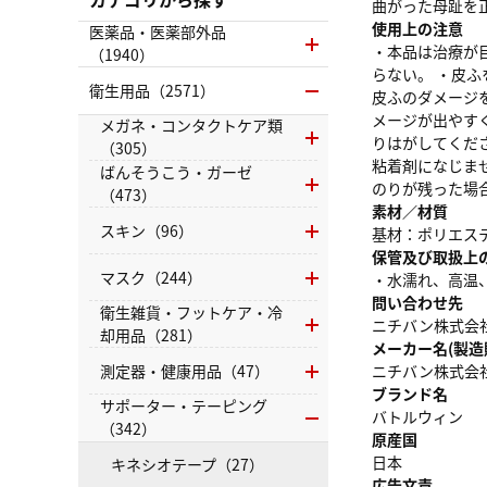
曲がった母趾を
使用上の注意
医薬品・医薬部外品
・本品は治療が
（1940）
らない。 ・皮
衛生用品（2571）
皮ふのダメージ
メージが出やす
メガネ・コンタクトケア類
りはがしてくだ
（305）
粘着剤になじま
ばんそうこう・ガーゼ
のりが残った場
（473）
素材／材質
スキン（96）
基材：ポリエス
保管及び取扱上
マスク（244）
・水濡れ、高温
問い合わせ先
衛生雑貨・フットケア・冷
ニチバン株式会社 
却用品（281）
メーカー名(製造
測定器・健康用品（47）
ニチバン株式会
ブランド名
サポーター・テーピング
バトルウィン
（342）
原産国
日本
キネシオテープ（27）
広告文責