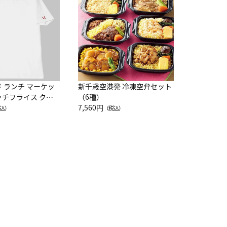
レー 200
10,800円
（
ド ランチ マーケッ
新千歳空港発 冷凍空弁セット
ッチフライス クル
（6種）
注半袖Ｔシャツ
7,560円
込）
（税込）