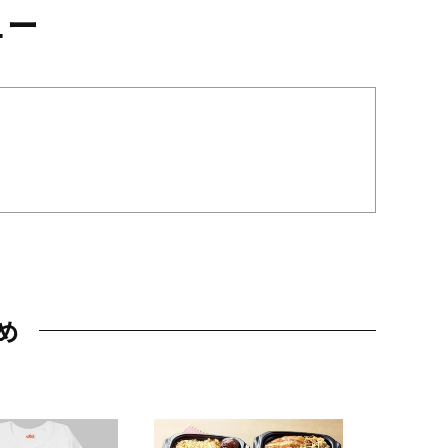
ュー
め
JAL特製