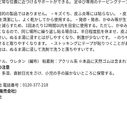
正常な位置に近づけるサポートができる。 足ゆび専用のテーピングテー
目的の製品ではありません。 ・キズぐち、皮ふ炎等には貼らない。 ・
ふを清潔にし、よく乾かしてから使用する。 ・発疹・発赤、かゆみ等が
を減らすため、1回あたり12時間以内を目安に使用する。ただし、かゆ
くなるので、同じ場所に繰り返し貼る場合は、半日程度肌を休ませ、皮ふ
さい。ぬるま湯に浸すとはがしやすくなり、刺激が少ないです。 ・のり
せると取りやすくなります。 ・ストッキングにテープが貼りつくことが
合は、ぬるま湯に浸して洗剤で洗うと落ちやすいです。
テル、ウレタン（編布） 粘着剤：アクリル系 ※本品に天然ゴムは含ま
の注意
、多湿、直射日光をさけ、小児の手の届かないところに保管する。
電話番号：0120-377-218
販売会社)
社