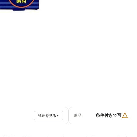
△
条件付きで可
返品
詳細を見る
▼