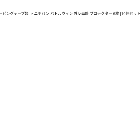
ーピングテープ類
>
ニチバン バトルウィン 外反母趾 プロテクター 6枚 [10個セット