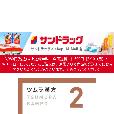
3,980円(税込)以上送料無料 ・全国送料一律600円【8/10（月）～
8/16（日）にいただいたご注文は、通常よりも商品の発送までにお時
間をいただく場合がございます。予めご了承ください】