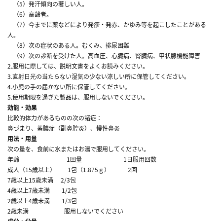
（5）発汗傾向の著しい人。
（6）高齢者。
（7）今までに薬などにより発疹・発赤、かゆみ等を起こしたことがある
人。
（8）次の症状のある人。むくみ、排尿困難
（9）次の診断を受けた人。高血圧、心臓病、腎臓病、甲状腺機能障害
2.服用に際しては、説明文書をよくお読みください。
3.直射日光の当たらない湿気の少ない涼しい所に保管してください。
4.小児の手の届かない所に保管してください。
5.使用期限を過ぎた製品は、服用しないでください。
効能・効果
比較的体力があるものの次の諸症：
鼻づまり、蓄膿症（副鼻腔炎）、慢性鼻炎
用法・用量
次の量を、食前に水またはお湯で服用してください。
年齢 1回量 1日服用回数
成人（15歳以上） 1包（1.875ｇ） 2回
7歳以上15歳未満 2/3包
4歳以上7歳未満 1/2包
2歳以上4歳未満 1/3包
2歳未満 服用しないでください