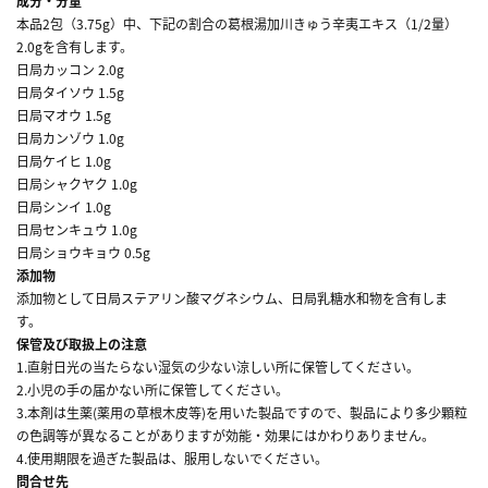
成分・分量
本品2包（3.75g）中、下記の割合の葛根湯加川きゅう辛夷エキス（1/2量）
2.0gを含有します。
日局カッコン 2.0g
日局タイソウ 1.5g
日局マオウ 1.5g
日局カンゾウ 1.0g
日局ケイヒ 1.0g
日局シャクヤク 1.0g
日局シンイ 1.0g
日局センキュウ 1.0g
日局ショウキョウ 0.5g
添加物
添加物として日局ステアリン酸マグネシウム、日局乳糖水和物を含有しま
す。
保管及び取扱上の注意
1.直射日光の当たらない湿気の少ない涼しい所に保管してください。
2.小児の手の届かない所に保管してください。
3.本剤は生薬(薬用の草根木皮等)を用いた製品ですので、製品により多少顆粒
の色調等が異なることがありますが効能・効果にはかわりありません。
4.使用期限を過ぎた製品は、服用しないでください。
問合せ先