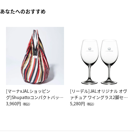
あなたへのおすすめ
[マーナxJALショッピン
[リーデル]JALオリジナル オヴ
グ]Shupattoコンパクトバッグ
ァチュア ワイングラス2脚セッ
Drop JAL客室乗務員（LC）ス
3,960円
ト（レッドワイン）
5,280円
（税込）
（税込）
カーフ柄