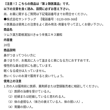
【注意！】こちらの商品は『第２類医薬品』です。
以下の文章を良く読み、設問に必ずお答え下さい。
尚、お薬に関するご質問は下記電話番号までお問合せください。
●株式会社サンドラッグ 【電話番号：0120-009-368】
※医薬品は使用上の注意をよく読み用法･用量を守って正しくお使い下さい。
商品名
ツムラ漢方葛根湯加川きゅう辛夷エキス顆粒
内容量
20包
商品説明
鼻がつまってつらい方に
鼻づまりが、お風呂に入って温まると楽になる方におすすめです。
慢性的な鼻炎症状にも適しています。
眠くなる成分は入っていません。
熱いくらいのお湯で服用すると良いでしょう。
使用上の注意
1.次の人は服用前に医師、薬剤師または登録販売者に相談してください。
（1）医師の治療を受けている人。
（2）妊婦または妊娠していると思われる人。
（3）体の虚弱な人（体力の衰えている人、体の弱い人）。
（4）胃腸の弱い人。