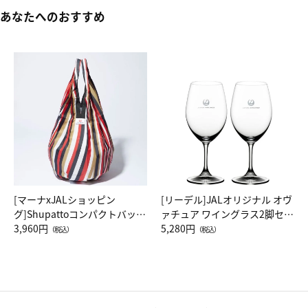
あなたへのおすすめ
[マーナxJALショッピン
[リーデル]JALオリジナル オヴ
グ]Shupattoコンパクトバッグ
ァチュア ワイングラス2脚セッ
Drop JAL客室乗務員（LC）ス
3,960円
ト（レッドワイン）
5,280円
（税込）
（税込）
カーフ柄