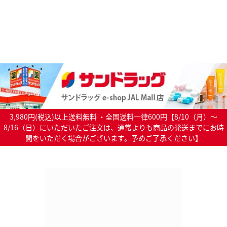
3,980円(税込)以上送料無料 ・全国送料一律600円【8/10（月）～
8/16（日）にいただいたご注文は、通常よりも商品の発送までにお時
間をいただく場合がございます。予めご了承ください】