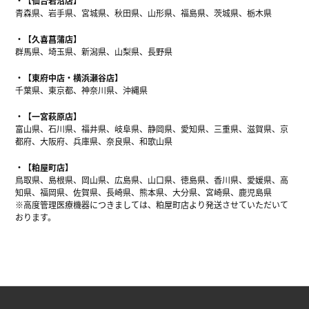
【仙台岩沼店】
青森県、岩手県、宮城県、秋田県、山形県、福島県、茨城県、栃木県
【久喜菖蒲店】
群馬県、埼玉県、新潟県、山梨県、長野県
【東府中店・横浜瀬谷店】
千葉県、東京都、神奈川県、沖縄県
【一宮萩原店】
富山県、石川県、福井県、岐阜県、静岡県、愛知県、三重県、滋賀県、京
都府、大阪府、兵庫県、奈良県、和歌山県
【粕屋町店】
鳥取県、島根県、岡山県、広島県、山口県、徳島県、香川県、愛媛県、高
知県、福岡県、佐賀県、長崎県、熊本県、大分県、宮崎県、鹿児島県
※高度管理医療機器につきましては、粕屋町店より発送させていただいて
おります。