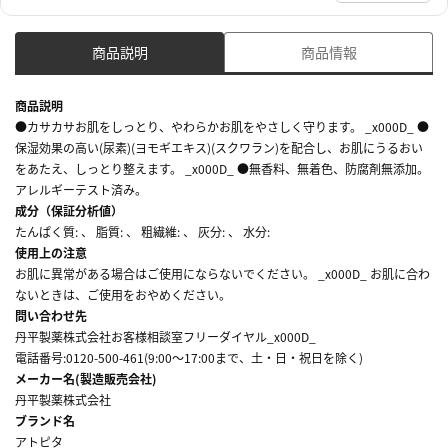
商品説明
商品情報
商品説明
●カサカサお肌をしっとり、やわらかお肌をやさしく守ります。 _x000D_ ●
保湿効果の高い(尿素)(ヨモギエキス)(スクワラン)を配合し、お肌にうるおい
をあたえ、しっとり整えます。 _x000D_ ●無香料、無着色、防腐剤無添加。
アレルギーテスト済み。
成分（保証分析値）
たんぱく質: 、 脂質: 、 粗繊維: 、 灰分: 、 水分:
使用上の注意
お肌に異常がある場合はご使用にならないでください。 _x000D_ お肌に合わ
ないときは、ご使用をおやめください。
問い合わせ先
丹平製薬株式会社お客様相談室フリーダイヤル_x000D_
電話番号:0120-500-461(9:00～17:00まで、土・日・祝日を除く)
メーカー名(製造販売会社)
丹平製薬株式会社
ブランド名
アトピタ