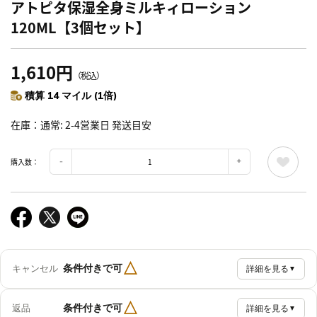
アトピタ保湿全身ミルキィローション
120ML【3個セット】
1,610円
（税込）
積算 14 マイル (1倍)
在庫
通常: 2-4営業日 発送目安
購入数：
△
条件付きで可
キャンセル
詳細を見る
▼
△
条件付きで可
返品
詳細を見る
▼