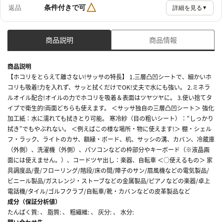
△
条件付きで可
返品
詳細を見る
▼
商品説明
商品情報
商品説明
【ホコリをとらえて離さない!サッサの特長】 1.三層凸凹シートで、細かいホ
コリも吸着!力を入れず、サッと拭くだけでOK!丈夫で水にも強い。 2.ミネラ
ルオイル配合!オイルの力でホコリを吸着＆表面はツヤツヤに。 3.使い捨てタ
イプで衛生的!両面どちらも使えます。 ＜サッサ独自の三層凸凹シート＞ 強化
加工紙：水に濡れても拭きとり可能。 寒冷紗（目の粗いシート）：“しっかり
拭き”でもやぶれない。 ＜例えばこの様な場所・物に使えます!＞ 棚・シェル
フ・ラック、ライトのカサ、額縁・ボード、机、サッシの溝、カバン、冷蔵庫
（外側）、洗濯機（外側）、パソコンなどの枠部分やキーボード（※液晶画
面には使えません。）、コードツヤ出し：楽器、自転車 ＜○使えるもの＞ 家
具調度品/畳/フローリング/階段/床の間/障子のサン/扇風機などの電気製品/
ビニール製品/ガスレンジ・ストーブなどの金属製品/ピアノなどの楽器/卓上
電話機/タイル/ゴルフクラブ/自転車/靴・カバンなどの皮革製品など
成分（保証分析値）
たんぱく質: 、 脂質: 、 粗繊維: 、 灰分: 、 水分: