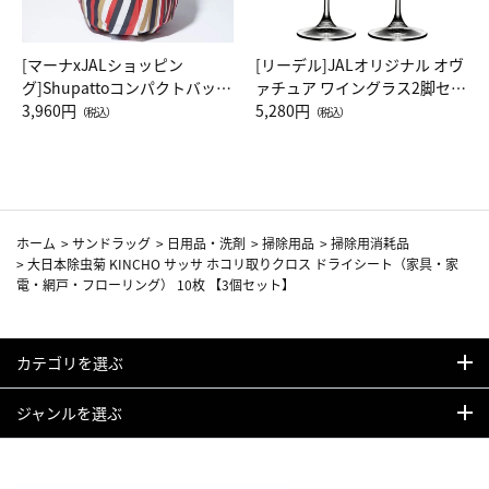
[マーナxJALショッピン
[リーデル]JALオリジナル オヴ
グ]Shupattoコンパクトバッグ
ァチュア ワイングラス2脚セッ
Drop JAL客室乗務員（LC）ス
3,960円
ト（レッドワイン）
5,280円
（税込）
（税込）
カーフ柄
ホーム
>
サンドラッグ
>
日用品・洗剤
>
掃除用品
>
掃除用消耗品
>
大日本除虫菊 KINCHO サッサ ホコリ取りクロス ドライシート（家具・家
電・網戸・フローリング） 10枚 【3個セット】
カテゴリを選ぶ
ジャンルを選ぶ