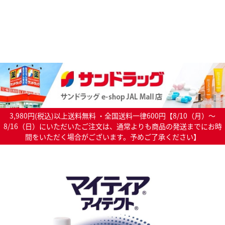
3,980円(税込)以上送料無料 ・全国送料一律600円【8/10（月）～
8/16（日）にいただいたご注文は、通常よりも商品の発送までにお時
間をいただく場合がございます。予めご了承ください】