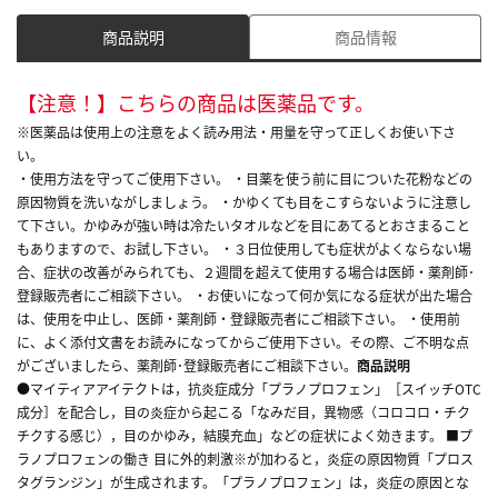
商品説明
商品情報
【注意！】こちらの商品は医薬品です。
※医薬品は使用上の注意をよく読み用法・用量を守って正しくお使い下さ
い。
・使用方法を守ってご使用下さい。 ・目薬を使う前に目についた花粉などの
原因物質を洗いながしましょう。 ・かゆくても目をこすらないように注意し
て下さい。かゆみが強い時は冷たいタオルなどを目にあてるとおさまること
もありますので、お試し下さい。 ・３日位使用しても症状がよくならない場
合、症状の改善がみられても、２週間を超えて使用する場合は医師・薬剤師･
登録販売者にご相談下さい。 ・お使いになって何か気になる症状が出た場合
は、使用を中止し、医師・薬剤師・登録販売者にご相談下さい。 ・使用前
に、よく添付文書をお読みになってからご使用下さい。その際、ご不明な点
がございましたら、薬剤師･登録販売者にご相談下さい。
商品説明
●マイティアアイテクトは，抗炎症成分「プラノプロフェン」［スイッチOTC
成分］を配合し，目の炎症から起こる「なみだ目，異物感（コロコロ・チク
チクする感じ），目のかゆみ，結膜充血」などの症状によく効きます。 ■プ
ラノプロフェンの働き 目に外的刺激※が加わると，炎症の原因物質「プロス
タグランジン」が生成されます。「プラノプロフェン」は，炎症の原因とな