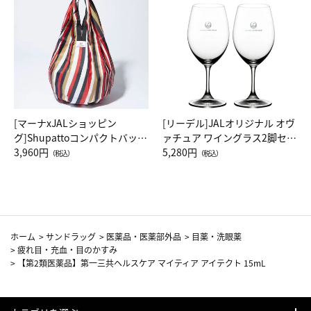
[マーナxJALショッピン
[リーデル]JALオリジナル オヴ
グ]Shupattoコンパクトバッグ
ァチュア ワイングラス2脚セッ
Drop JAL客室乗務員（LC）ス
3,960円
ト（レッドワイン）
5,280円
（税込）
（税込）
カーフ柄
ホーム
>
サンドラッグ
>
医薬品・医薬部外品
>
目薬・洗眼薬
>
疲れ目・充血・目のかすみ
>
【第2類医薬品】第一三共ヘルスケア マイティア アイテクト 15mL