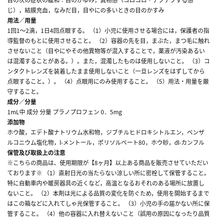
じ），結膜充血，なみだ目，目やにの多いときの目のかすみ
用法／用量
1回1～2滴，1日4回点眼する。 （1）小児に使用させる場合には，保護者の指
導監督のもとに使用させること。 （2）容器の先を目，まぶた，まつ毛に触れ
させないこと（目やにやその他異物等が混入することで，薬液が汚染あるい
は混濁することがある。）。また，混濁したものは使用しないこと。 （3）コ
ンタクトレンズを装着したまま使用しないこと（一旦レンズをはずしてから
点眼すること。）。 （4）点眼用にのみ使用すること。 （5）用法・用量を厳
守すること。
成分／分量
1mL中 成分 分量 プラノプロフェン 0．5mg
添加物
ホウ酸，エデト酸ナトリウム水和物，ジブチルヒドロキシトルエン，ベンザ
ルコニウム塩化物，l-メントール，ポリソルベート80，ホウ砂，dl-カンフル
保管及び取扱上の注意
※こちらの商品は、使用期限が【8ヶ月】以上ある商品を販売させていただい
ております※ （1）直射日光の当たらない涼しい所に密栓して保管すること。
特に自動車内や暖房器具の近くなど，高温となるおそれのある場所に放置し
ないこと。 （2）本剤は光による品質の変化を防ぐため，使用を開始するまで
はこの箱などに入れてしゃ光保管すること。 （3）小児の手の届かない所に保
管すること。 （4）他の容器に入れ替えないこと（誤用の原因になったり品質