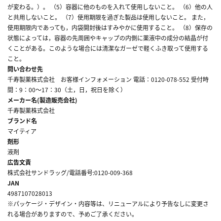
が変わる。）。 （5）容器に他のものを入れて使用しないこと。 （6）他の人
と共用しないこと。 （7）使用期限を過ぎた製品は使用しないこと。 また，
使用期限内であっても，内袋開封後はすみやかに使用すること。 （8）保存の
状態によっては，容器の先周囲やキャップの内側に薬液中の成分の結晶が付
くことがある。このような場合には清潔なガーゼで軽くふき取って使用する
こと。
問い合わせ先
千寿製薬株式会社 お客様インフォメーション 電話：0120-078-552 受付時
間：9：00～17：30（土，日，祝日を除く）
メーカー名(製造販売会社)
千寿製薬株式会社
ブランド名
マイティア
剤形
液剤
広告文責
株式会社サンドラッグ/電話番号:0120-009-368
JAN
4987107028013
※パッケージ・デザイン・内容等は、リニューアルにより予告なしに変更さ
れる場合がありますので、予めご了承ください。