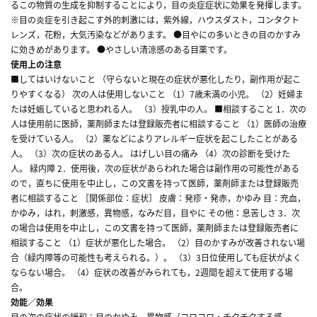
るこの物質の生成を抑制することにより，目の炎症症状に効果を発揮します。
※目の炎症を引き起こす外的刺激には，紫外線，ハウスダスト，コンタクト
レンズ，花粉，大気汚染などがあります。 ●目やにの多いときの目のかすみ
に効きめがあります。 ●やさしい清涼感のある目薬です。
使用上の注意
■してはいけないこと （守らないと現在の症状が悪化したり，副作用が起こ
りやすくなる） 次の人は使用しないこと （1）7歳未満の小児。 （2）妊婦ま
たは妊娠していると思われる人。 （3）授乳中の人。 ■相談すること 1．次の
人は使用前に医師，薬剤師または登録販売者に相談すること （1）医師の治療
を受けている人。 （2）薬などによりアレルギー症状を起こしたことがある
人。 （3）次の症状のある人。 はげしい目の痛み （4）次の診断を受けた
人。 緑内障 2．使用後，次の症状があらわれた場合は副作用の可能性がある
ので，直ちに使用を中止し，この文書を持って医師，薬剤師または登録販売
者に相談すること ［関係部位：症状］ 皮膚：発疹・発赤，かゆみ 目：充血，
かゆみ，はれ，刺激感，異物感，なみだ目，目やに その他：息苦しさ 3．次
の場合は使用を中止し，この文書を持って医師，薬剤師または登録販売者に
相談すること （1）症状が悪化した場合。 （2）目のかすみが改善されない場
合（緑内障等の可能性も考えられる。）。 （3）3日位使用しても症状がよく
ならない場合。 （4）症状の改善がみられても，2週間を超えて使用する場
合。
効能／効果
目の次の症状の緩和：目のかゆみ，異物感（コロコロ・チクチクする感