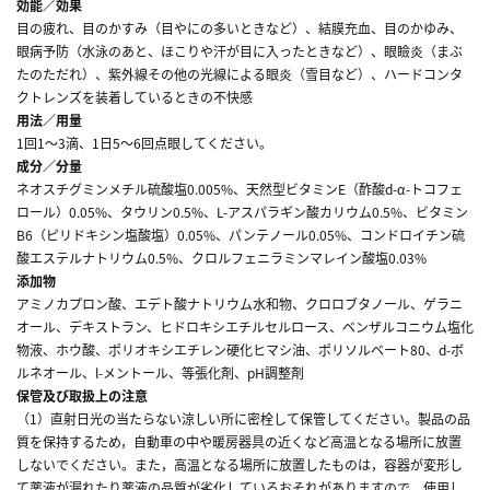
効能／効果
目の疲れ、目のかすみ（目やにの多いときなど）、結膜充血、目のかゆみ、
眼病予防（水泳のあと、ほこりや汗が目に入ったときなど）、眼瞼炎（まぶ
たのただれ）、紫外線その他の光線による眼炎（雪目など）、ハードコンタ
クトレンズを装着しているときの不快感
用法／用量
1回1～3滴、1日5～6回点眼してください。
成分／分量
ネオスチグミンメチル硫酸塩0.005%、天然型ビタミンE（酢酸d-α-トコフェ
ロール）0.05%、タウリン0.5%、L-アスパラギン酸カリウム0.5%、ビタミン
B6（ピリドキシン塩酸塩）0.05%、パンテノール0.05%、コンドロイチン硫
酸エステルナトリウム0.5%、クロルフェニラミンマレイン酸塩0.03%
添加物
アミノカプロン酸、エデト酸ナトリウム水和物、クロロブタノール、ゲラニ
オール、デキストラン、ヒドロキシエチルセルロース、ベンザルコニウム塩化
物液、ホウ酸、ポリオキシエチレン硬化ヒマシ油、ポリソルベート80、d-ボ
ルネオール、l-メントール、等張化剤、pH調整剤
保管及び取扱上の注意
（1）直射日光の当たらない涼しい所に密栓して保管してください。製品の品
質を保持するため，自動車の中や暖房器具の近くなど高温となる場所に放置
しないでください。また，高温となる場所に放置したものは，容器が変形し
て薬液が漏れたり薬液の品質が劣化しているおそれがありますので，使用し