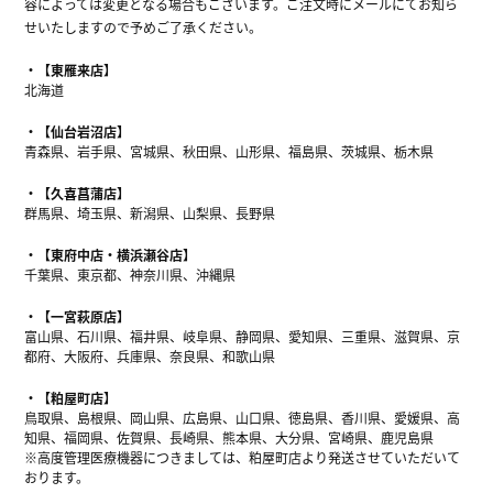
容によっては変更となる場合もございます。ご注文時にメールにてお知ら
せいたしますので予めご了承ください。
【東雁来店】
北海道
【仙台岩沼店】
青森県、岩手県、宮城県、秋田県、山形県、福島県、茨城県、栃木県
【久喜菖蒲店】
群馬県、埼玉県、新潟県、山梨県、長野県
【東府中店・横浜瀬谷店】
千葉県、東京都、神奈川県、沖縄県
【一宮萩原店】
富山県、石川県、福井県、岐阜県、静岡県、愛知県、三重県、滋賀県、京
都府、大阪府、兵庫県、奈良県、和歌山県
【粕屋町店】
鳥取県、島根県、岡山県、広島県、山口県、徳島県、香川県、愛媛県、高
知県、福岡県、佐賀県、長崎県、熊本県、大分県、宮崎県、鹿児島県
※高度管理医療機器につきましては、粕屋町店より発送させていただいて
おります。