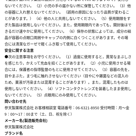
ないでください。 （2）小児の手の届かない所に保管してください。 （3）他
の容器に入れ替えないでください。 （誤用の原因になったり品質が変わるこ
とがあります。） （4）他の人と共用しないでください。 （5）使用期限をす
ぎた製品は使用しないでください。また，使用期限内であっても，開封後はで
きるだけ速やかに使用してください。 （6）保存の状態によっては，成分の結
晶が容器の点眼口周囲やキャップの内側に白くつくことがあります。その場
合には清潔なガーゼで軽くふき取って使用してください。
安全に関する注意
●次の注意事項をお守りください。 （1）過度に使用すると，異常なまぶしさ
を感じたり，かえって充血を招くことがあります。 （2）小児に使用させる場
合には，保護者の指導監督のもとに使用させてください。 （3）容器の先を，
目やまぶた，まつ毛に触れさせないでください（目やにや雑菌などの混入の
ため，薬液が汚染または混濁することがあります）。また，混濁したものは
使用しないでください。 （4）ソフトコンタクトレンズを装着したまま使用し
ないでください。 （5）点眼用にのみ使用してください。
問い合わせ先
参天製薬株式会社 お客様相談室 電話番号：06-6321-8950 受付時間：月～金
9：00～17：00まで（土、日、祝を除く）
メーカー名(製造販売会社)
参天製薬株式会社
ブランド名