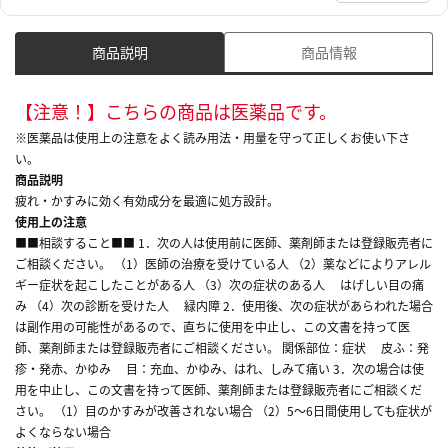
商品説明
商品情報
【注意！】こちらの商品は医薬品です。
※医薬品は使用上の注意をよく読み用法・用量を守って正しくお使い下さ
い。
商品説明
疲れ・かすみに効く有効成分を最適に処方設計。
使用上の注意
■■相談すること■■ 1．次の人は使用前に医師、薬剤師または登録販売者に
ご相談ください。 （1）医師の治療を受けている人 （2）薬などによりアレル
ギー症状を起こしたことがある人 （3）次の症状のある人 はげしい目の痛
み （4）次の診断を受けた人 緑内障 2．使用後、次の症状があらわれた場合
は副作用の可能性があるので、直ちに使用を中止し、この文書を持って医
師、薬剤師または登録販売者にご相談ください。 関係部位：症状 皮ふ：発
疹・発赤、かゆみ 目：充血、かゆみ、はれ、しみて痛い 3．次の場合は使
用を中止し、この文書を持って医師、薬剤師または登録販売者にご相談くだ
さい。 （1）目のかすみが改善されない場合 （2）5～6日間使用しても症状が
よくならない場合