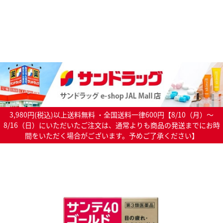
3,980円(税込)以上送料無料 ・全国送料一律600円【8/10（月）～
8/16（日）にいただいたご注文は、通常よりも商品の発送までにお時
間をいただく場合がございます。予めご了承ください】