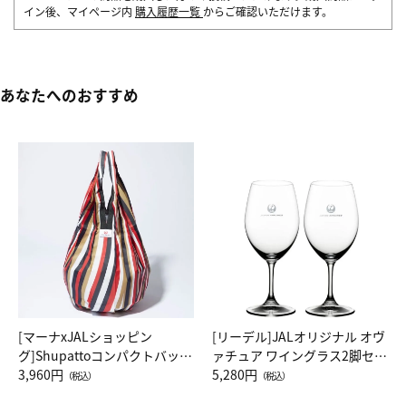
イン後、マイページ内
購入履歴一覧
からご確認いただけます。
あなたへのおすすめ
[マーナxJALショッピン
[リーデル]JALオリジナル オヴ
グ]Shupattoコンパクトバッグ
ァチュア ワイングラス2脚セッ
Drop JAL客室乗務員（LC）ス
3,960円
ト（レッドワイン）
5,280円
（税込）
（税込）
カーフ柄