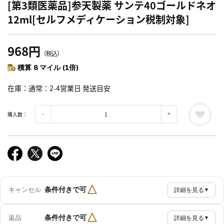
[第3類医薬品]参天製薬 サンテ40ゴールドネオ
12ml[セルフメディケーション税制対象]
968円
（税込）
積算 8 マイル (1倍)
在庫
通常：2-4営業日 発送目安
購入数：
△
条件付きで可
キャンセル
詳細を見る
▼
△
条件付きで可
返品
詳細を見る
▼