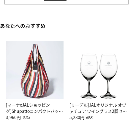
あなたへのおすすめ
[マーナxJALショッピン
[リーデル]JALオリジナル オヴ
グ]Shupattoコンパクトバッグ
ァチュア ワイングラス2脚セッ
Drop JAL客室乗務員（LC）ス
3,960円
ト（レッドワイン）
5,280円
（税込）
（税込）
カーフ柄