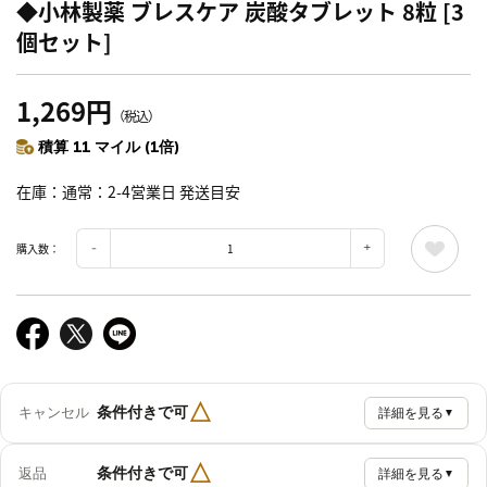
◆小林製薬 ブレスケア 炭酸タブレット 8粒 [3
個セット]
1,269円
（税込）
積算 11 マイル (1倍)
在庫
通常：2-4営業日 発送目安
購入数：
△
条件付きで可
キャンセル
詳細を見る
▼
△
条件付きで可
返品
詳細を見る
▼