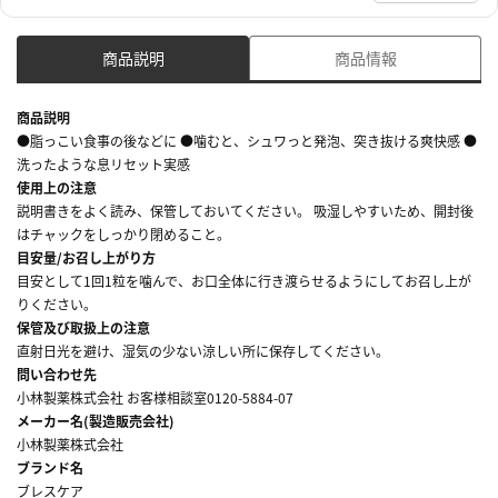
商品説明
商品情報
商品説明
●脂っこい食事の後などに ●噛むと、シュワっと発泡、突き抜ける爽快感 ●
洗ったような息リセット実感
使用上の注意
説明書きをよく読み、保管しておいてください。 吸湿しやすいため、開封後
はチャックをしっかり閉めること。
目安量/お召し上がり方
目安として1回1粒を噛んで、お口全体に行き渡らせるようにしてお召し上が
りください。
保管及び取扱上の注意
直射日光を避け、湿気の少ない涼しい所に保存してください。
問い合わせ先
小林製薬株式会社 お客様相談室0120-5884-07
メーカー名(製造販売会社)
小林製薬株式会社
ブランド名
ブレスケア