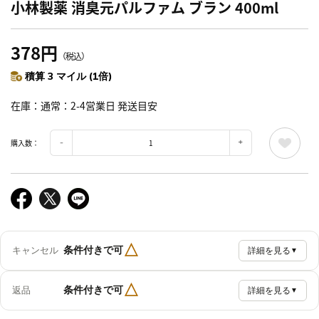
小林製薬 消臭元パルファム ブラン 400ml
378円
（税込）
積算 3 マイル (1倍)
在庫
通常：2-4営業日 発送目安
購入数：
△
条件付きで可
キャンセル
詳細を見る
▼
△
条件付きで可
返品
詳細を見る
▼