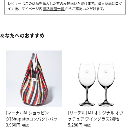
レビューはこの商品を購入した方のみ投稿いただけます。購入商品はログ
イン後、マイページ内
購入履歴一覧
からご確認いただけます。
あなたへのおすすめ
[マーナxJALショッピン
[リーデル]JALオリジナル オヴ
グ]Shupattoコンパクトバッグ
ァチュア ワイングラス2脚セッ
Drop JAL客室乗務員（LC）ス
3,960円
ト（レッドワイン）
5,280円
（税込）
（税込）