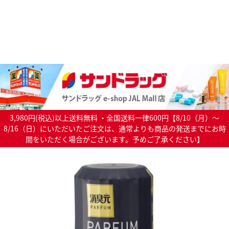
3,980円(税込)以上送料無料 ・全国送料一律600円【8/10（月）～
8/16（日）にいただいたご注文は、通常よりも商品の発送までにお時
間をいただく場合がございます。予めご了承ください】