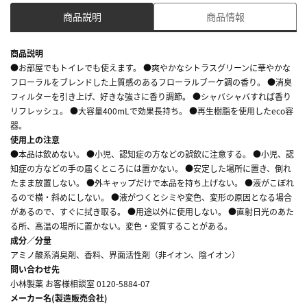
商品説明
商品情報
商品説明
●お部屋でもトイレでも使えます。 ●爽やかなシトラスグリーンに華やかな
フローラルをブレンドした上質感のあるフローラルブーケ調の香り。 ●消臭
フィルターを引き上げ、好きな強さに香り調節。 ●シャバシャバすれば香り
リフレッシュ。 ●大容量400mLで効果長持ち。 ●再生樹脂を使用したeco容
器。
使用上の注意
●本品は飲めない。 ●小児、認知症の方などの誤飲に注意する。 ●小児、認
知症の方などの手の届くところには置かない。 ●安定した場所に置き、倒れ
たまま放置しない。 ●外キャップだけで本品を持ち上げない。 ●液がこぼれ
るので横・斜めにしない。 ●液がつくとシミや変色、変形の原因となる場合
があるので、すぐに拭き取る。 ●用途以外に使用しない。 ●直射日光のあた
る所、高温の場所に置かない。変色・変質することがある。
成分／分量
アミノ酸系消臭剤、香料、界面活性剤（非イオン、陰イオン）
問い合わせ先
小林製薬 お客様相談室 0120-5884-07
メーカー名(製造販売会社)