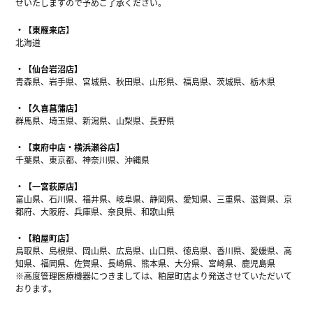
せいたしますので予めご了承ください。
【東雁来店】
北海道
【仙台岩沼店】
青森県、岩手県、宮城県、秋田県、山形県、福島県、茨城県、栃木県
【久喜菖蒲店】
群馬県、埼玉県、新潟県、山梨県、長野県
【東府中店・横浜瀬谷店】
千葉県、東京都、神奈川県、沖縄県
【一宮萩原店】
富山県、石川県、福井県、岐阜県、静岡県、愛知県、三重県、滋賀県、京
都府、大阪府、兵庫県、奈良県、和歌山県
【粕屋町店】
鳥取県、島根県、岡山県、広島県、山口県、徳島県、香川県、愛媛県、高
知県、福岡県、佐賀県、長崎県、熊本県、大分県、宮崎県、鹿児島県
※高度管理医療機器につきましては、粕屋町店より発送させていただいて
おります。