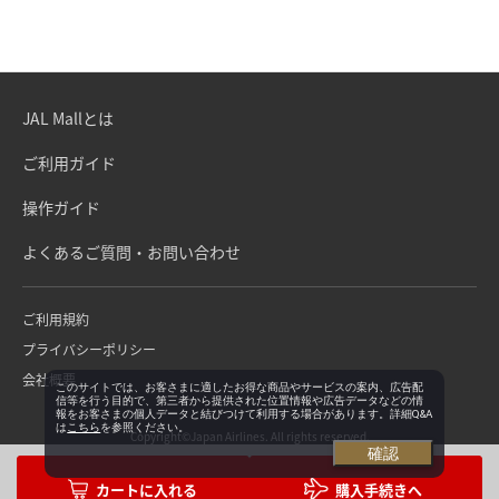
JAL Mallとは
ご利用ガイド
操作ガイド
よくあるご質問・お問い合わせ
ご利用規約
プライバシーポリシー
会社概要
このサイトでは、お客さまに適したお得な商品やサービスの案内、広告配
信等を行う目的で、第三者から提供された位置情報や広告データなどの情
報をお客さまの個人データと結びつけて利用する場合があります。詳細Q&A
は
こちら
を参照ください。
Copyright©Japan Airlines. All rights reserved.
確認
購入手続きへ