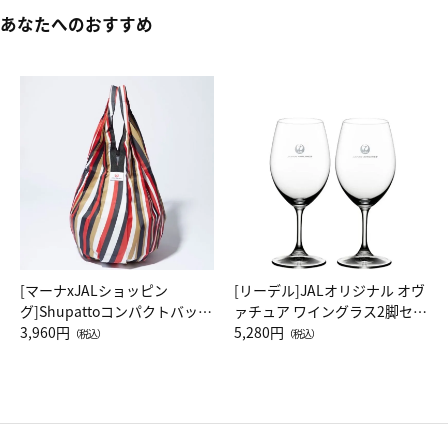
あなたへのおすすめ
[マーナxJALショッピン
[リーデル]JALオリジナル オヴ
グ]Shupattoコンパクトバッグ
ァチュア ワイングラス2脚セッ
Drop JAL客室乗務員（LC）ス
3,960円
ト（レッドワイン）
5,280円
（税込）
（税込）
カーフ柄