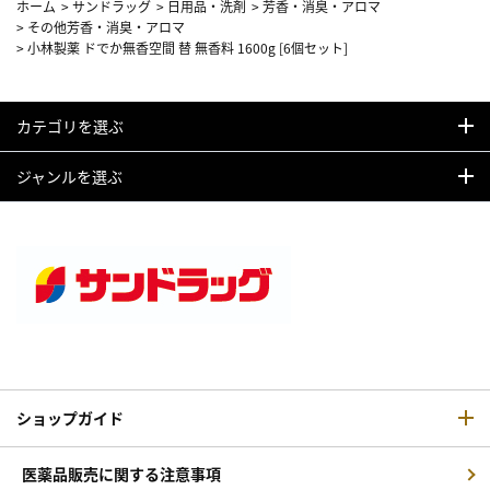
ホーム
>
サンドラッグ
>
日用品・洗剤
>
芳香・消臭・アロマ
>
その他芳香・消臭・アロマ
>
小林製薬 ドでか無香空間 替 無香料 1600g [6個セット]
カテゴリを選ぶ
ジャンルを選ぶ
ショップガイド
医薬品販売に関する注意事項