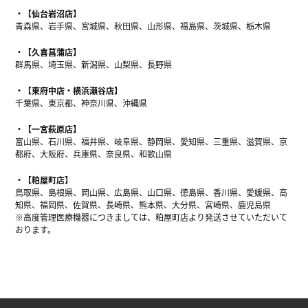
【仙台岩沼店】
青森県、岩手県、宮城県、秋田県、山形県、福島県、茨城県、栃木県
【久喜菖蒲店】
群馬県、埼玉県、新潟県、山梨県、長野県
【東府中店・横浜瀬谷店】
千葉県、東京都、神奈川県、沖縄県
【一宮萩原店】
富山県、石川県、福井県、岐阜県、静岡県、愛知県、三重県、滋賀県、京
都府、大阪府、兵庫県、奈良県、和歌山県
【粕屋町店】
鳥取県、島根県、岡山県、広島県、山口県、徳島県、香川県、愛媛県、高
知県、福岡県、佐賀県、長崎県、熊本県、大分県、宮崎県、鹿児島県
※高度管理医療機器につきましては、粕屋町店より発送させていただいて
おります。