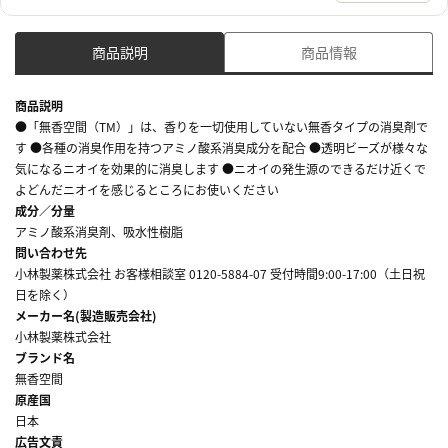
商品説明
商品情報
商品説明
●「無香空間（TM）」は、香りを一切使用していない無香タイプの消臭剤で
す ●各種の消臭作用を持つアミノ酸系消臭成分を配合 ●透明ビーズが様々な
気になるニオイを効果的に消臭します ●ニオイの発生源のできるだけ近くで
よどんだニオイを感じるところにお使いください
成分／分量
アミノ酸系消臭剤、吸水性樹脂
問い合わせ先
小林製薬株式会社 お客様相談室 0120-5884-07 受付時間9:00-17:00（土日祝
日を除く）
メーカー名(製造販売会社)
小林製薬株式会社
ブランド名
無香空間
原産国
日本
広告文責