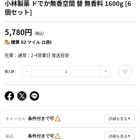
小林製薬 ドでか無香空間 替 無香料 1600g [6
個セット]
5,780円
（税込）
積算 52 マイル (1倍)
在庫
通常：2-4営業日 発送目安
購入数：
△
条件付きで可
キャンセル
詳細を見る
▼
△
条件付きで可
返品
詳細を見る
▼