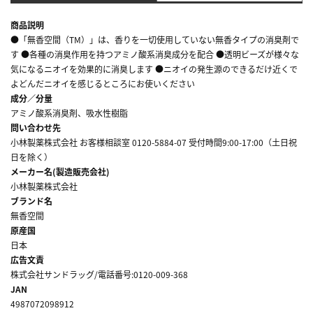
商品説明
●「無香空間（TM）」は、香りを一切使用していない無香タイプの消臭剤で
す ●各種の消臭作用を持つアミノ酸系消臭成分を配合 ●透明ビーズが様々な
気になるニオイを効果的に消臭します ●ニオイの発生源のできるだけ近くで
よどんだニオイを感じるところにお使いください
成分／分量
アミノ酸系消臭剤、吸水性樹脂
問い合わせ先
小林製薬株式会社 お客様相談室 0120-5884-07 受付時間9:00-17:00（土日祝
日を除く）
メーカー名(製造販売会社)
小林製薬株式会社
ブランド名
無香空間
原産国
日本
広告文責
株式会社サンドラッグ/電話番号:0120-009-368
JAN
4987072098912