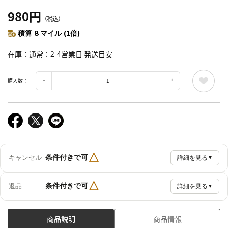
980円
（税込）
積算 8 マイル (1倍)
在庫
通常：2-4営業日 発送目安
購入数：
△
条件付きで可
キャンセル
詳細を見る
▼
△
条件付きで可
返品
詳細を見る
▼
商品説明
商品情報