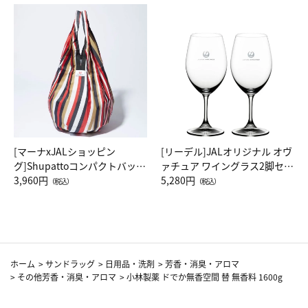
[マーナxJALショッピン
[リーデル]JALオリジナル オヴ
グ]Shupattoコンパクトバッグ
ァチュア ワイングラス2脚セッ
Drop JAL客室乗務員（LC）ス
3,960円
ト（レッドワイン）
5,280円
（税込）
（税込）
カーフ柄
ホーム
>
サンドラッグ
>
日用品・洗剤
>
芳香・消臭・アロマ
>
その他芳香・消臭・アロマ
>
小林製薬 ドでか無香空間 替 無香料 1600g