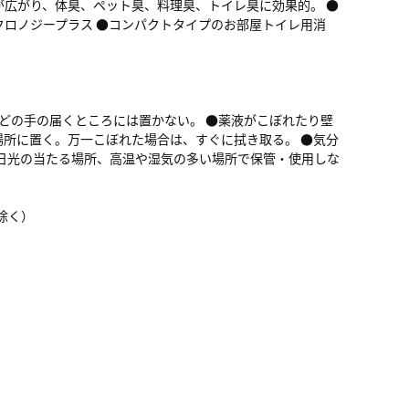
広がり、体臭、ペット臭、料理臭、トイレ臭に効果的。 ●
クロノジープラス ●コンパクトタイプのお部屋トイレ用消
などの手の届くところには置かない。 ●薬液がこぼれたり壁
所に置く。万一こぼれた場合は、すぐに拭き取る。 ●気分
日光の当たる場所、高温や湿気の多い場所で保管・使用しな
を除く）