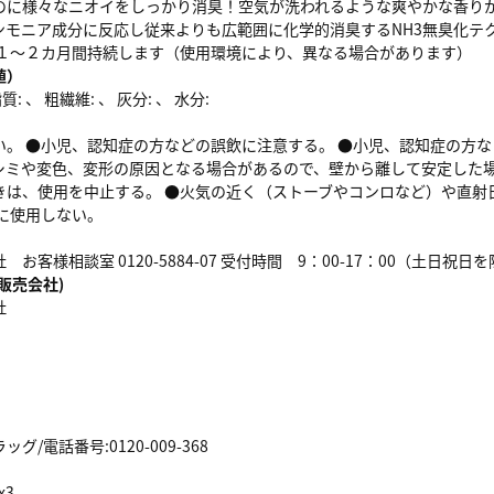
のに様々なニオイをしっかり消臭！空気が洗われるような爽やかな香りが
ンモニア成分に反応し従来よりも広範囲に化学的消臭するNH3無臭化テ
約１～２カ月間持続します（使用環境により、異なる場合があります）
値）
: 、 粗繊維: 、 灰分: 、 水分:
い。 ●小児、認知症の方などの誤飲に注意する。 ●小児、認知症の方
シミや変色、変形の原因となる場合があるので、壁から離して安定した場
きは、使用を中止する。 ●火気の近く（ストーブやコンロなど）や直射
外に使用しない。
お客様相談室 0120-5884-07 受付時間 9：00-17：00（土日祝日
販売会社)
社
/電話番号:0120-009-368
x3