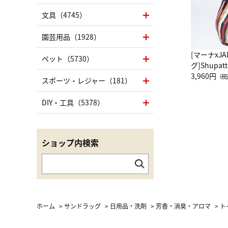
文具（4745）
園芸用品（1928）
[マーナxJ
ペット（5730）
グ]Shup
グ Drop 
3,960円
（税
スポーツ・レジャー（181）
（LC）ス
DIY・工具（5378）
ショップ内検索
ホーム
>
サンドラッグ
>
日用品・洗剤
>
芳香・消臭・アロマ
>
ト