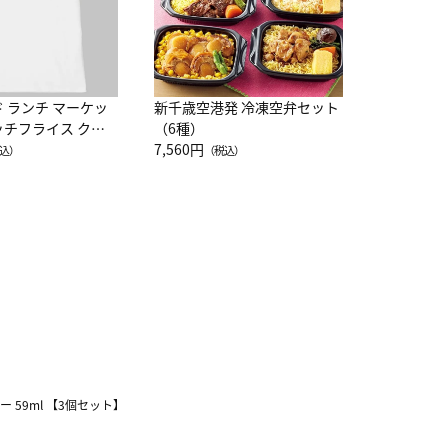
ド ランチ マーケッ
新千歳空港発 冷凍空弁セット
ッチフライス クル
（6種）
注半袖Ｔシャツ
7,560円
込）
（税込）
ー 59ml 【3個セット】