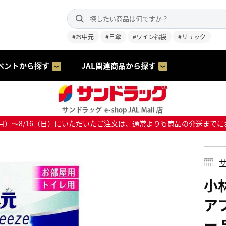
#お中元
#日傘
#ワイン福袋
#リュック
ベントから探す
JAL関連商品から探す
8/10（月）～8/16（日）にいただいたご注文は、通常よりも商品の発送
サ
小林
ア
ー 