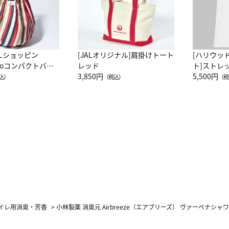
ALショッピン
[JALオリジナル]肩掛けトート
[ハリウッ
attoコンパクトバッ
レッド
ト]ストレ
JAL客室乗務員
3,850円
ーネック別
5,500円
込）
（税込）
（税
カーフ柄
イレ用消臭・芳香
>
小林製薬 消臭元 Airbreeze（エアブリーズ） ヴァーベナシャワ