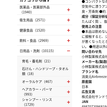
●コンパクトな
空気中に漂うア
医薬品・医薬部外品
臭・芳香剤 ●
（1940）
成分（保証分析
衛生用品（2571）
たんぱく質: 、 脂質
使用上の注意
健康食品（1520）
●本品は飲めな
に接触すると、
飲料・食品（2969）
が悪くなったと
い。 ●用途以
日用品・洗剤（10115）
問い合わせ先
小林製薬株式会社 
育毛・養毛剤（21）
メーカー名(製造
小林製薬株式会
石けん・ハンドソープ・タオル
ブランド名
類（18）
消臭元Airbreeze
オーラルケア（467）
原産国
日本
ヘアカラー・パーマ
広告文責
（993）
株式会社サンドラッグ
シャンプー・リンス
JAN
（1729）
4987072096819