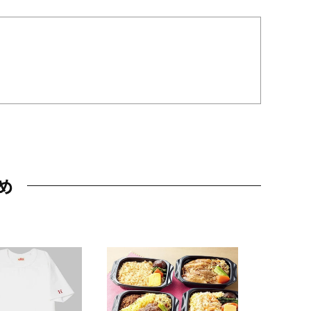
め
JAL特製
レー 200
10,800円
（