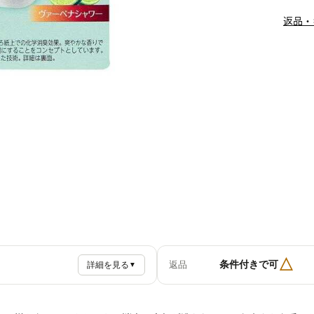
返品・
△
条件付きで可
返品
詳細を見る
▼