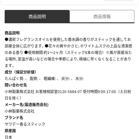
商品説明
商品情報
商品説明
●濃密フレグランスオイルを使用した香水調の香りがスティックを通してお
部屋全体に広がります｡ ●花々の爽やかさと､ホワイトムスクの上品な清潔感
のある香り ●使用期間:約1～2ヶ月（スティック8本の場合）※風が直接当た
る場所､室温が高いなどの場合や季節により､極端に早くなくなることがあり
ます｡
成分（保証分析値）
たんぱく質: 、 脂質: 、 粗繊維: 、 灰分: 、 水分:
問い合わせ先
小林製薬株式会社 お客様相談室0120-5884-07 受付時間9:00-17:00（土日祝
日を除く）
メーカー名(製造販売会社)
小林製薬株式会社
ブランド名
サワデー香るスティック
原産国
日本