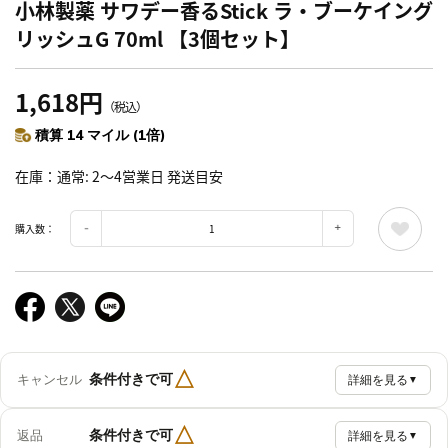
小林製薬 サワデー香るStick ラ・ブーケイング
リッシュG 70ml 【3個セット】
1,618円
（税込）
積算 14 マイル (1倍)
在庫
通常: 2～4営業日 発送目安
購入数：
△
条件付きで可
キャンセル
詳細を見る
▼
△
条件付きで可
返品
詳細を見る
▼