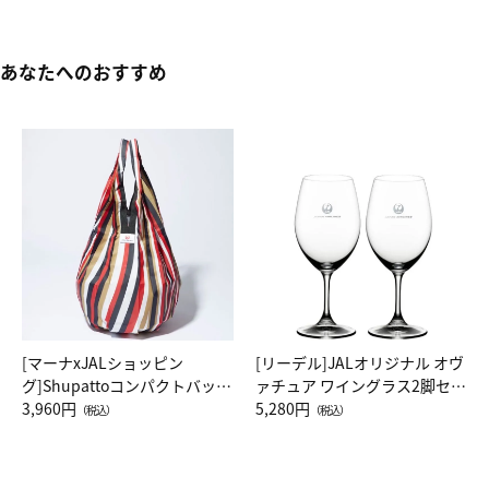
あなたへのおすすめ
[マーナxJALショッピン
[リーデル]JALオリジナル オヴ
グ]Shupattoコンパクトバッグ
ァチュア ワイングラス2脚セッ
Drop JAL客室乗務員（LC）ス
3,960円
ト（レッドワイン）
5,280円
（税込）
（税込）
カーフ柄