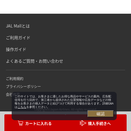
JAL Mallとは
ご利用ガイド
操作ガイド
よくあるご質問・お問い合わせ
ご利用規約
プライバシーポリシー
会社概要
このサイトでは、お客さまに適したお得な商品やサービスの案内、広告配
信等を行う目的で、第三者から提供された位置情報や広告データなどの情
報をお客さまの個人データと結びつけて利用する場合があります。詳細Q&A
は
こちら
を参照ください。
Copyright©Japan Airlines. All rights reserved.
確認
購入手続きへ