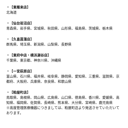
【東雁来店】
北海道
【仙台岩沼店】
青森県、岩手県、宮城県、秋田県、山形県、福島県、茨城県、栃木県
【久喜菖蒲店】
群馬県、埼玉県、新潟県、山梨県、長野県
【東府中店・横浜瀬谷店】
千葉県、東京都、神奈川県、沖縄県
【一宮萩原店】
富山県、石川県、福井県、岐阜県、静岡県、愛知県、三重県、滋賀県、京
都府、大阪府、兵庫県、奈良県、和歌山県
【粕屋町店】
鳥取県、島根県、岡山県、広島県、山口県、徳島県、香川県、愛媛県、高
知県、福岡県、佐賀県、長崎県、熊本県、大分県、宮崎県、鹿児島県
※高度管理医療機器につきましては、粕屋町店より発送させていただいて
おります。