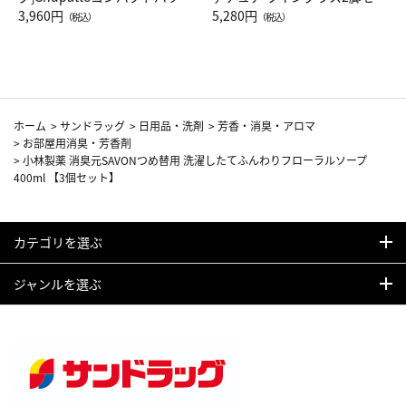
Drop JAL客室乗務員（LC）ス
3,960円
ト（レッドワイン）
5,280円
（税込）
（税込）
カーフ柄
ホーム
>
サンドラッグ
>
日用品・洗剤
>
芳香・消臭・アロマ
>
お部屋用消臭・芳香剤
>
小林製薬 消臭元SAVONつめ替用 洗濯したてふんわりフローラルソープ
400ml 【3個セット】
カテゴリを選ぶ
ジャンルを選ぶ