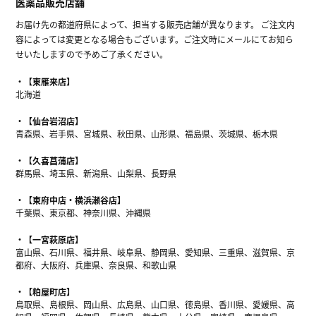
医薬品販売店舗
お届け先の都道府県によって、担当する販売店舗が異なります。 ご注文内
容によっては変更となる場合もございます。ご注文時にメールにてお知ら
せいたしますので予めご了承ください。
【東雁来店】
北海道
【仙台岩沼店】
青森県、岩手県、宮城県、秋田県、山形県、福島県、茨城県、栃木県
【久喜菖蒲店】
群馬県、埼玉県、新潟県、山梨県、長野県
【東府中店・横浜瀬谷店】
千葉県、東京都、神奈川県、沖縄県
【一宮萩原店】
富山県、石川県、福井県、岐阜県、静岡県、愛知県、三重県、滋賀県、京
都府、大阪府、兵庫県、奈良県、和歌山県
【粕屋町店】
鳥取県、島根県、岡山県、広島県、山口県、徳島県、香川県、愛媛県、高