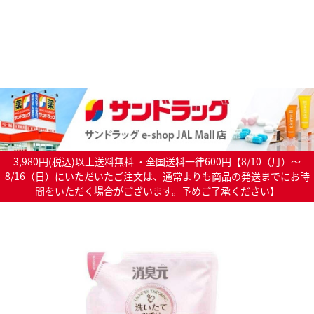
3,980円(税込)以上送料無料 ・全国送料一律600円【8/10（月）～
8/16（日）にいただいたご注文は、通常よりも商品の発送までにお時
間をいただく場合がございます。予めご了承ください】