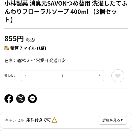
小林製薬 消臭元SAVONつめ替用 洗濯したてふ
んわりフローラルソープ 400ml 【3個セッ
ト】
855円
（税込）
積算 7 マイル (1倍)
在庫
通常: 2～4営業日 発送目安
購入数：
△
条件付きで可
キャンセル
詳細を見る
▼