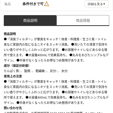
△
条件付きで可
返品
詳細を見る
▼
商品説明
商品情報
商品説明
●「消臭フィルター」が悪臭をキャッチ！体臭・料理臭・生ゴミ臭・トイレ
臭など家庭内の気になるニオイをスッキリ消臭。 ●洗いたての清潔で気持ち
いい香りがやさしくふわっと広がります。 ●お部屋やトイレなどあらゆる場
所で使えます。 ●大容量400mLで効果長持ち。 ●丸みをおびたシンプルなデ
ザイン。 ●中身がなくなったらお得なつめ替用があります。
成分（保証分析値）
たんぱく質: 、 脂質: 、 粗繊維: 、 灰分: 、 水分:
使用上の注意
●「消臭フィルター」が悪臭をキャッチ！体臭・料理臭・生ゴミ臭・トイレ
臭など家庭内の気になるニオイをスッキリ消臭。 ●洗いたての清潔で気持ち
いい香りがやさしくふわっと広がります。 ●お部屋やトイレなどあらゆる場
所で使えます。 ●大容量400mLで効果長持ち。 ●丸みをおびたシンプルなデ
ザイン。 ●中身がなくなったらお得なつめ替用があります。
問い合わせ先