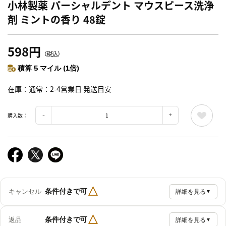
小林製薬 パーシャルデント マウスピース洗浄
剤 ミントの香り 48錠
598円
（税込）
積算 5 マイル (1倍)
在庫
通常：2-4営業日 発送目安
購入数：
△
条件付きで可
キャンセル
詳細を見る
▼
△
条件付きで可
返品
詳細を見る
▼