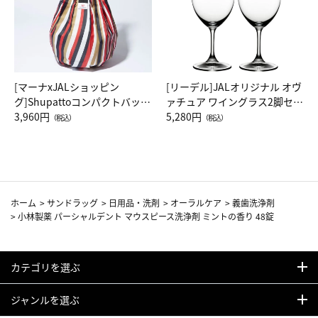
[マーナxJALショッピン
[リーデル]JALオリジナル オヴ
グ]Shupattoコンパクトバッグ
ァチュア ワイングラス2脚セッ
Drop JAL客室乗務員（LC）ス
3,960円
ト（レッドワイン）
5,280円
（税込）
（税込）
カーフ柄
ホーム
>
サンドラッグ
>
日用品・洗剤
>
オーラルケア
>
義歯洗浄剤
>
小林製薬 パーシャルデント マウスピース洗浄剤 ミントの香り 48錠
カテゴリを選ぶ
ジャンルを選ぶ