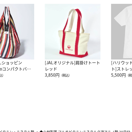
ALショッピン
[JALオリジナル]肩掛けトート
[ハリウッ
attoコンパクトバッ
レッド
ト]ストレ
JAL客室乗務員
3,850円
ーネック別
5,500円
込）
（税込）
（税
カーフ柄
ビタミン・ミネラル類
>
◆小林製薬 マルチビタミンミネラル必須アミノ酸 30日分