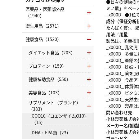
●日々の健康のベ
ミノ酸」をベース
医薬品・医薬部外品
_x000D_ 
（1940）
成分（保証分析
衛生用品（2571）
たんぱく質: 、 脂質
用法／用量
健康食品（1520）
製品は、多量摂
_x000D_ 
ダイエット食品（203）
_x000D_ 
_x000D_ 
プロテイン（159）
_x000D_ 
_x000D_ 
健康補助食品（550）
_x000D_ 
_x000D_ 
美容食品（103）
_x000D_ 
_x000D_ 
サプリメント（ブランド）
_x000D_ 
（383）
問い合わせ先
COQ10（コエンザイムQ10）
小林製薬株式会社お客
（15）
メーカー名(製造
小林製薬株式会
DHA・EPA類（23）
ブランド名