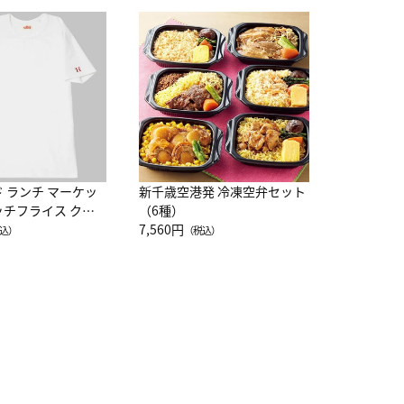
JAL特製
レー 200
10,800円
（
ド ランチ マーケッ
新千歳空港発 冷凍空弁セット
ッチフライス クル
（6種）
注半袖Ｔシャツ
7,560円
込）
（税込）