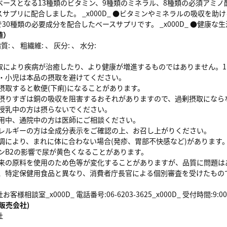
ースとなる13種類のビタミン、9種類のミネラル、8種類の必須アミノ酸を
サプリに配合しました。 _x000D_ ●ビタミンやミネラルの吸収を
●1粒で30種類の必要成分を配合したベースサプリです。 _x000D_ ●健
値）
: 、 粗繊維: 、 灰分: 、 水分:
取により疾病が治癒したり、より健康が増進するものではありません。
乳幼児・小児は本品の摂取を避けてください。
多量に摂取すると軟便(下痢)になることがあります。
亜鉛の摂りすぎは銅の吸収を阻害するおそれがありますので、過剰摂取にな
妊娠・授乳中の方は摂らないでください。
薬を服用中、通院中の方は医師にご相談ください。
食品アレルギーの方は全成分表示をご確認の上、お召し上がりください。
体質体調により、まれに体に合わない場合(発疹、胃部不快感など)がありま
ビタミンB2の影響で尿が黄色くなることがあります。
天然由来の原料を使用のため色等が変化することがありますが、品質に問題
製品は、特定保健用食品と異なり、消費者庁長官による個別審査を受けたも
様相談室_x000D_ 電話番号:06-6203-3625_x000D_ 受付時間:9:0
販売会社)
社