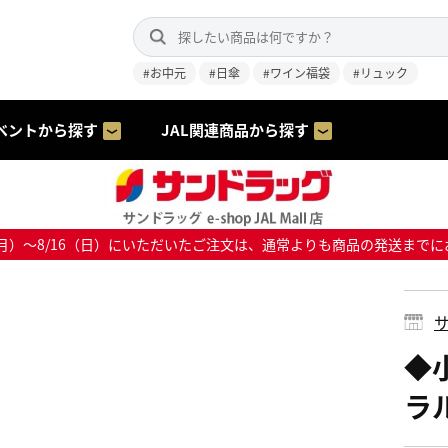
#お中元
#日傘
#ワイン福袋
#リュック
ベントから探す
JAL関連商品から探す
8/10（月）～8/16（日）にいただいたご注文は、通常よりも商品の発送
サ
◆
ラ