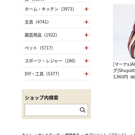
ホーム・キッチン（3973）
文具（4741）
園芸用品（1922）
ペット（5717）
スポーツ・レジャー（180）
[マーナxJ
グ]Shup
DIY・工具（5377）
グ Drop 
3,960円
（税
（LC）ス
ショップ内検索
ホーム
>
サンドラッグ
>
健康食品
>
サプリメント（ブランド）
>