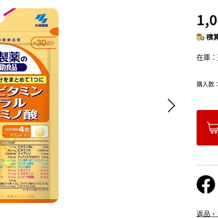
1,
積算
在庫
購入数
返品・