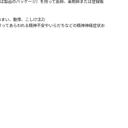
錠は製品のパッケージ）を持って医師、薬剤師または登録販
まい、動悸、こしけ注2)
伴ってあらわれる精神不安やいらだちなどの精神神経症状お
と