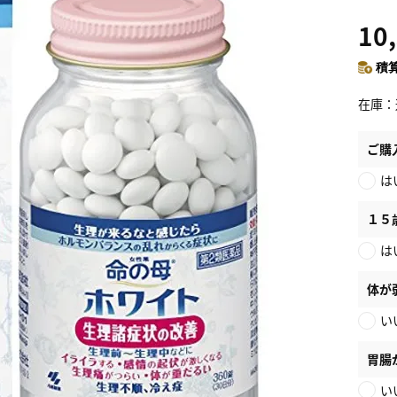
10
積算
在庫
ご購
は
１５
は
体が
い
胃腸
い