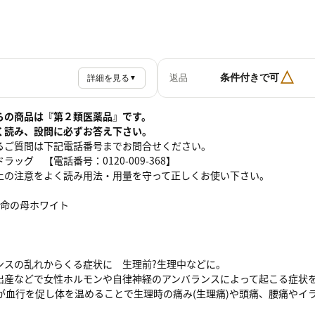
△
条件付きで可
返品
詳細を見る
▼
らの商品は『第２類医薬品』です。
く読み、設問に必ずお答え下さい。
るご質問は下記電話番号までお問合せください。
ッグ 【電話番号：0120-009-368】
上の注意をよく読み用法・用量を守って正しくお使い下さい。
】命の母ホワイト
ンスの乱れからくる症状に 生理前?生理中などに。
出産などで女性ホルモンや自律神経のアンバランスによって起こる症状
薬が血行を促し体を温めることで生理時の痛み(生理痛)や頭痛、腰痛や