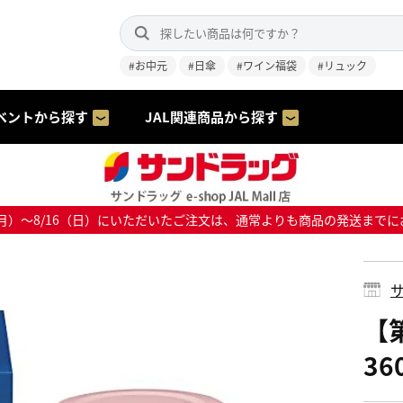
#お中元
#日傘
#ワイン福袋
#リュック
ベントから探す
JAL関連商品から探す
8/10（月）～8/16（日）にいただいたご注文は、通常よりも商品の発送
サ
【
3