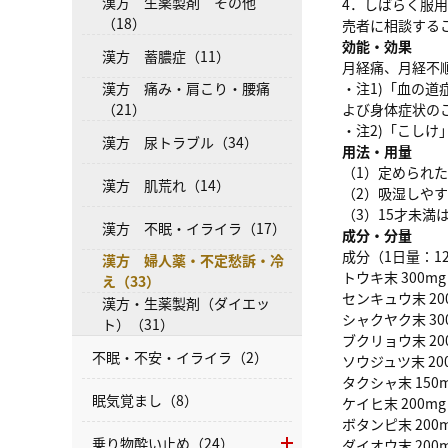
漢方 生薬製剤 その他
4．しばらく服
（18）
売者に相談する
効能・効果
漢方 蓄膿症（11）
月経痛、月経不
・注1)「血の
漢方 痛み・肩こり・腰痛
よび身体症状の
（21）
・注2)「こし
漢方 尿トラブル（34）
用法・用量
（1）定められ
漢方 肌荒れ（14）
（2）吸湿しや
（3）15才未満
漢方 不眠・イライラ（17）
成分・分量
成分（1日量：1
漢方 婦人薬・不定愁訴・冷
トウキ末 300mg
え（33）
センキュウ末 20
漢方・生薬製剤（ダイエッ
シャクヤク末 30
ト）（31）
ブクリョウ末 20
不眠・不安・イライラ（2）
ソウジュツ末 20
タクシャ末 150
眠気覚まし（8）
ケイヒ末 200mg
ボタンピ末 200
乗り物酔い止め（24）
ダイオウ末 200