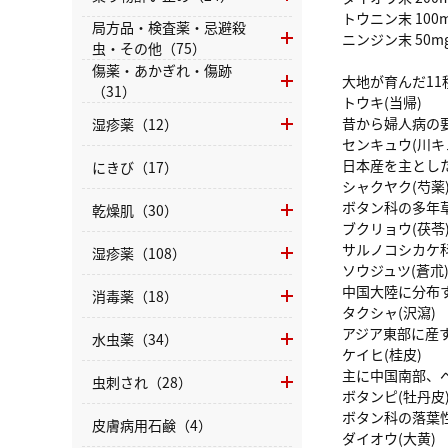
トウニン末 100
局方品・検査薬・忌避殺
ニンジン末 50m
虫・その他（75）
傷薬・あかぎれ・傷跡
大地が育んだ1
（31）
トウキ(当帰)
昔から婦人病の
湿疹薬（12）
センキュウ(川キ
日本産を主とし
にきび（17）
シャクヤク(芍薬
ボタン科の多年
乾燥肌（30）
ブクリョウ(茯苓
サルノコシカケ
湿疹薬（108）
ソウジュツ(蒼朮
中国大陸に分布
消毒薬（18）
タクシャ(沢瀉)
アジア東部に産
水虫薬（34）
ケイヒ(桂皮)
主に中国南部、
虫刺され（28）
ボタンピ(牡丹皮
ボタン科の落葉
皮膚病用石鹸（4）
ダイオウ(大黄)