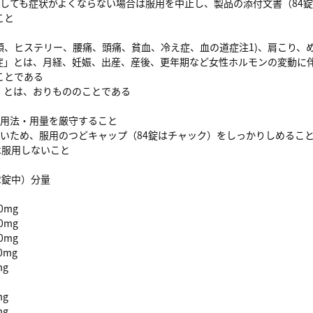
用しても症状がよくならない場合は服用を中止し、製品の添付文書（84
こと
順、ヒステリー、腰痛、頭痛、貧血、冷え症、血の道症注1)、肩こり、め
道症」とは、月経、妊娠、出産、産後、更年期など女性ホルモンの変動に
ことである
け」とは、おりもののことである
た用法・用量を厳守すること
すいため、服用のつどキャップ（84錠はチャック）をしっかりしめるこ
は服用しないこと
2錠中）分量
0mg
0mg
0mg
0mg
mg
mg
mg