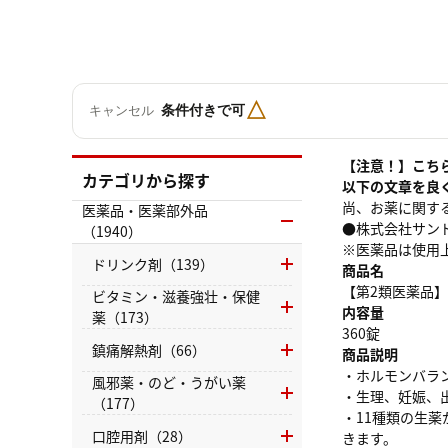
△
条件付きで可
キャンセル
【注意！】こち
カテゴリから探す
以下の文章を良
尚、お薬に関す
医薬品・医薬部外品
●株式会社サンドラ
（1940）
※医薬品は使用
ドリンク剤（139）
商品名
【第2類医薬品
ビタミン・滋養強壮・保健
内容量
薬（173）
360錠
鎮痛解熱剤（66）
商品説明
・ホルモンバラ
風邪薬・のど・うがい薬
・生理、妊娠、
（177）
・11種類の生
口腔用剤（28）
きます。