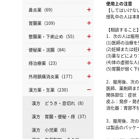
使用上の注意
鼻炎薬（69）
【してはいけな
授乳中の人は本
胃腸薬（109）
【相談すること
1．次の人は服
整腸薬・下痢止め（55）
(1)医師の治療
(2)妊婦または
便秘薬・浣腸（84）
(3)薬などによ
(4)体の虚弱な
痔治療薬（23）
(5)胃腸が弱く
外用鎮痛消炎薬（177）
2．服用後、次
医師、薬剤師ま
漢方薬・生薬（230）
関係部位：症状
皮ふ：発疹・発
漢方 どうき・息切れ（8）
消化器：胃部不
漢方 胃腸・便秘・痔（37）
3．服用後、次
は製品のパッケ
漢方 小児薬（6）