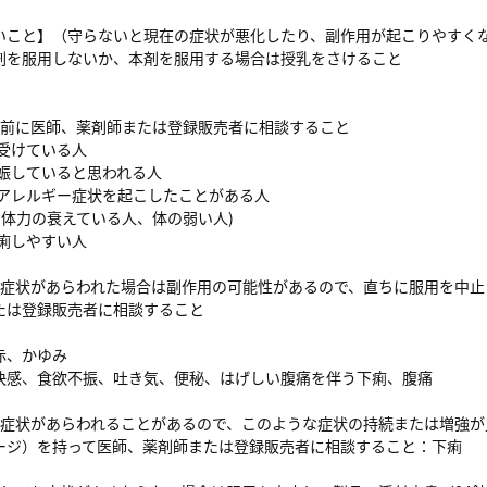
いこと】（守らないと現在の症状が悪化したり、副作用が起こりやすく
剤を服用しないか、本剤を服用する場合は授乳をさけること
】
用前に医師、薬剤師または登録販売者に相談すること
を受けている人
妊娠していると思われる人
りアレルギー症状を起こしたことがある人
人(体力の衰えている人、体の弱い人)
下痢しやすい人
の症状があらわれた場合は副作用の可能性があるので、直ちに服用を中止
たは登録販売者に相談すること
赤、かゆみ
快感、食欲不振、吐き気、便秘、はげしい腹痛を伴う下痢、腹痛
の症状があらわれることがあるので、このような症状の持続または増強が
ージ）を持って医師、薬剤師または登録販売者に相談すること：下痢