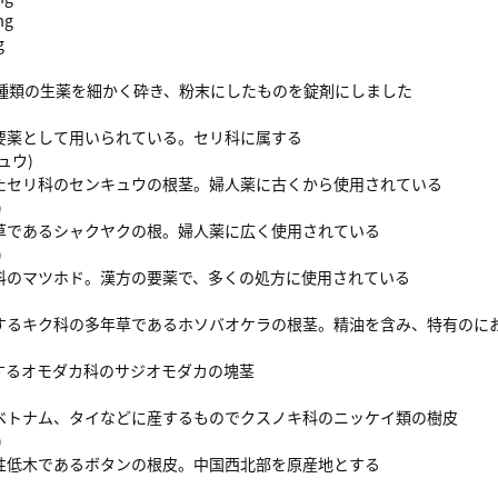
mg
g
1種類の生薬を細かく砕き、粉末にしたものを錠剤にしました
要薬として用いられている。セリ科に属する
ュウ)
たセリ科のセンキュウの根茎。婦人薬に古くから使用されている
)
草であるシャクヤクの根。婦人薬に広く使用されている
)
科のマツホド。漢方の要薬で、多くの処方に使用されている
)
するキク科の多年草であるホソバオケラの根茎。精油を含み、特有のに
するオモダカ科のサジオモダカの塊茎
ベトナム、タイなどに産するものでクスノキ科のニッケイ類の樹皮
)
性低木であるボタンの根皮。中国西北部を原産地とする