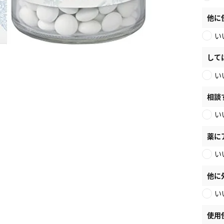
他に
い
して
い
相談
い
薬に
い
他に
い
使用