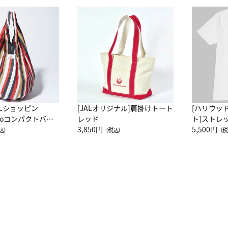
ALショッピン
[JALオリジナル]肩掛けトート
[ハリウッ
attoコンパクトバッ
レッド
ト]ストレ
JAL客室乗務員
3,850円
ーネック別
5,500円
込）
（税込）
（税
カーフ柄