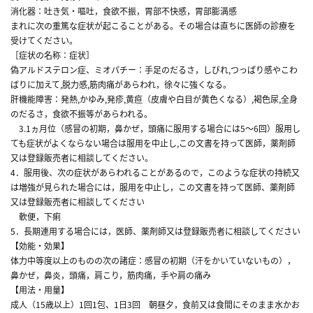
消化器：吐き気・嘔吐，食欲不振，胃部不快感，胃部膨満感
まれに次の重篤な症状が起こることがある。その場合は直ちに医師の診療を
受けてください。
［症状の名称：症状］
偽アルドステロン症、ミオパチー：手足のだるさ，しびれ,つっぱり感やこわ
ばりに加えて,脱力感,筋肉痛があらわれ，徐々に強くなる。
肝機能障害：発熱,かゆみ,発疹,黄疸（皮膚や白目が黄色くなる）,褐色尿,全身
のだるさ，食欲不振等があらわれる。
3.1ヵ月位（感冒の初期，鼻かぜ，頭痛に服用する場合には5～6回）服用し
ても症状がよくならない場合は服用を中止し,この文書を持って医師，薬剤師
又は登録販売者に相談してください。
4．服用後、次の症状があらわれることがあるので，このような症状の持続又
は増強が見られた場合には，服用を中止し，この文書を持って医師、薬剤師
又は登録販売者に相談してください
軟便，下痢
5．長期連用する場合には，医師、薬剤師又は登録販売者に相談してください
【効能・効果】
体力中等度以上のものの次の諸症：感冒の初期（汗をかいていないもの），
鼻かぜ，鼻炎，頭痛，肩こり，筋肉痛，手や肩の痛み
【用法・用量】
成人（15歳以上）1回1包、1日3回 朝昼夕，食前又は食間にそのまま水かお