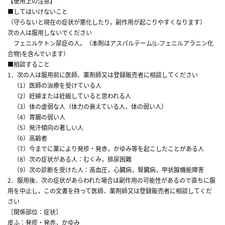
【使用上の注意】
■してはいけないこと
（守らないと現在の症状が悪化したり，副作用が起こりやすくなります）
次の人は服用しないでください
フェニルケトン尿症の人。（本剤はアスパルテーム(L-フェニルアラニン化
合物)を含んでいます）
■相談すること
1．次の人は服用前に医師、薬剤師又は登録販売者に相談してください
（1）医師の治療を受けている人
（2）妊婦または妊娠していると思われる人
（3）体の虚弱な人（体力の衰えている人，体の弱い人）
（4）胃腸の弱い人
（5）発汗傾向の著しい人
（6）高齢者
（7）今までに薬により発疹・発赤，かゆみ等を起こしたことがある人
（8）次の症状がある人：むくみ，排尿困難
（9）次の診断を受けた人：高血圧，心臓病，腎臓病，甲状腺機能障害
2．服用後、次の症状があらわれた場合は副作用の可能性があるので直ちに服
用を中止し，この文書を持って医師、薬剤師又は登録販売者に相談してくだ
さい
［関係部位：症状］
皮ふ：発疹・発赤，かゆみ