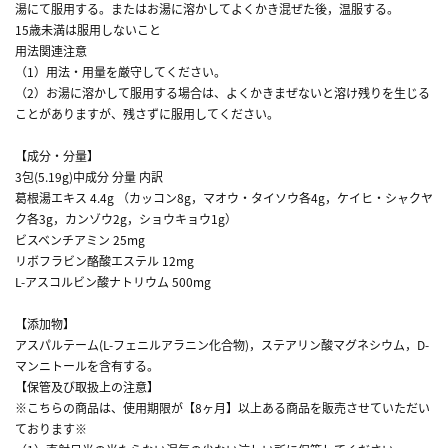
湯にて服用する。またはお湯に溶かしてよくかき混ぜた後，温服する。
15歳未満は服用しないこと
用法関連注意
（1）用法・用量を厳守してください。
（2）お湯に溶かして服用する場合は、よくかきまぜないと溶け残りを生じる
ことがありますが、残さずに服用してください。
【成分・分量】
3包(5.19g)中成分 分量 内訳
葛根湯エキス 4.4g （カッコン8g，マオウ・タイソウ各4g，ケイヒ・シャクヤ
ク各3g，カンゾウ2g，ショウキョウ1g）
ビスベンチアミン 25mg
リボフラビン酪酸エステル 12mg
L-アスコルビン酸ナトリウム 500mg
【添加物】
アスパルテーム(L-フェニルアラニン化合物)，ステアリン酸マグネシウム，D-
マンニトールを含有する。
【保管及び取扱上の注意】
※こちらの商品は、使用期限が【8ヶ月】以上ある商品を販売させていただい
ております※