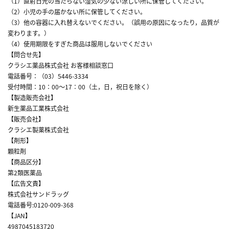
（1）直射日光の当たらない湿気の少ない涼しい所に保管してください。
（2）小児の手の届かない所に保管してください。
（3）他の容器に入れ替えないでください。（誤用の原因になったり，品質が
変わります。）
（4）使用期限をすぎた商品は服用しないでください
【問合せ先】
クラシエ薬品株式会社 お客様相談窓口
電話番号：（03）5446-3334
受付時間：10：00～17：00（土，日，祝日を除く）
【製造販売会社】
新生薬品工業株式会社
【販売会社】
クラシエ製薬株式会社
【剤形】
顆粒剤
【商品区分】
第2類医薬品
【広告文責】
株式会社サンドラッグ
電話番号:0120-009-368
【JAN】
4987045183720