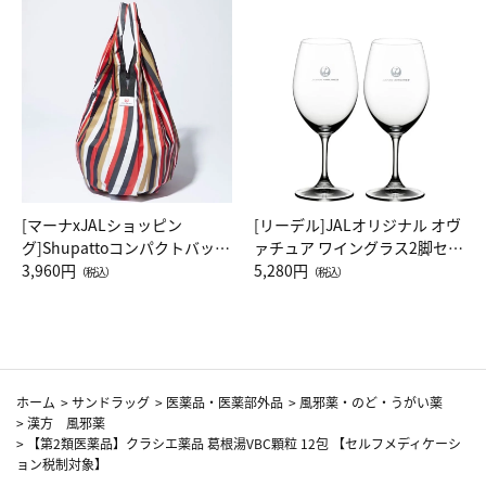
[マーナxJALショッピン
[リーデル]JALオリジナル オヴ
グ]Shupattoコンパクトバッグ
ァチュア ワイングラス2脚セッ
Drop JAL客室乗務員（LC）ス
3,960円
ト（レッドワイン）
5,280円
（税込）
（税込）
カーフ柄
ホーム
>
サンドラッグ
>
医薬品・医薬部外品
>
風邪薬・のど・うがい薬
>
漢方 風邪薬
>
【第2類医薬品】クラシエ薬品 葛根湯VBC顆粒 12包 【セルフメディケーシ
ョン税制対象】