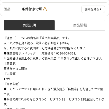
△
条件付きで可
返品
詳細を見る
▼
商品説明
商品情報
【注意！】こちらの商品は『第２類医薬品』です。
以下の文章を良く読み、設問に必ずお答え下さい。
尚、お薬に関するご質問は下記電話番号までお問合せください。
●株式会社サンドラッグ 【電話番号：0120-009-368】
※医薬品は使用上の注意をよく読み用法･用量を守って正しくお使い下さい。
【商品名】
葛根湯ＶＢＣ顆粒
【内容量】
12包
【商品説明】
●古くから＜かぜ＞に用いられてきた漢方処方「葛根湯」を配合したかぜ薬
です。
●かぜで失われがちなビタミンC、 ビタミンB1、 ビタミンB2を配合していま
す。