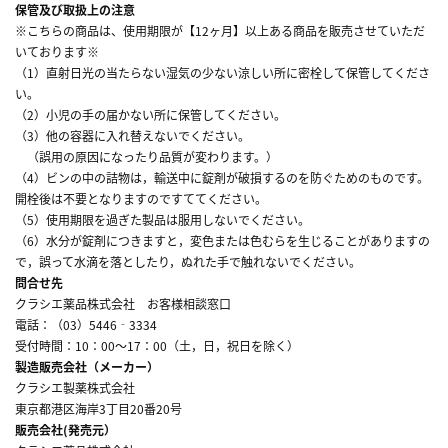
保管及び取扱上の注意
※こちらの商品は、使用期限が【12ヶ月】以上ある商品を販売させていただ
いております※
（1）直射日光の当たらない湿気の少ない涼しい所に密栓して保管してくださ
い。
（2）小児の手の届かない所に保管してください。
（3）他の容器に入れ替えないでください。
（誤用の原因になったり品質が変わります。）
（4）ビンの中の詰物は，輸送中に錠剤が破損するのを防ぐためのものです。
開栓後は不要となりますのですててください。
（5）使用期限を過ぎた製品は服用しないでください。
（6）水分が錠剤につきますと，変色または色むらを生じることがありますの
で，誤って水滴を落としたり，ぬれた手で触れないでください。
問合せ先
クラシエ薬品株式会社 お客様相談窓口
電話：（03）5446‐3334
受付時間：10：00～17：00（土，日，祝日を除く）
製造販売会社（メーカー）
クラシエ製薬株式会社
東京都港区海岸3丁目20番20号
販売会社(発売元）