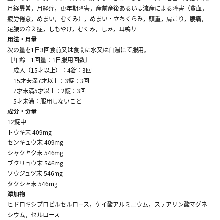
月経異常，月経痛，更年期障害，産前産後あるいは流産による障害（貧血，
疲労倦怠，めまい，むくみ），めまい・立ちくらみ，頭重，肩こり，腰痛，
足腰の冷え症，しもやけ，むくみ，しみ，耳鳴り
用法・用量
次の量を1日3回食前又は食間に水又は白湯にて服用。
［年齢：1回量：1日服用回数］
成人（15才以上）：4錠：3回
15才未満7才以上：3錠：3回
7才未満5才以上：2錠：3回
5才未満：服用しないこと
成分・分量
12錠中
トウキ末 409mg
センキュウ末 409mg
シャクヤク末 546mg
ブクリョウ末 546mg
ソウジュツ末 546mg
タクシャ末 546mg
添加物
ヒドロキシプロピルセルロース，ケイ酸アルミニウム，ステアリン酸マグネ
シウム，セルロース