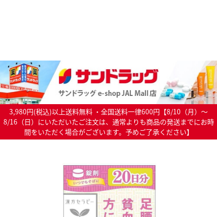
3,980円(税込)以上送料無料 ・全国送料一律600円【8/10（月）～
8/16（日）にいただいたご注文は、通常よりも商品の発送までにお時
間をいただく場合がございます。予めご了承ください】