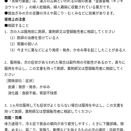
●「当帰芍薬散」は，漢方の古典といわれる中国の医書「金匱要略（キンキ
ヨウリャク）」の婦人妊娠病，婦人雑病に収載されている薬方です。
●貧血ぎみの方の足腰の冷えや肩こり・むくみなどに効果があります。
使用上の注意
■相談すること
1．次の人は服用前に医師，薬剤師又は登録販売者に相談してください
（1）医師の治療を受けている人
（2）胃腸の弱い人
（3）今までに薬などにより発疹・発赤，かゆみ等を起こしたことがある人
2．服用後，次の症状があらわれた場合は副作用の可能性があるので，直ちに
服用を中止し，この文書を持って医師，薬剤師又は登録販売者に相談してく
ださい
［関係部位：症状］
皮膚：発疹・発赤，かゆみ
消化器：食欲不振，胃部不快感
3．1ヵ月位服用しても症状がよくならない場合は服用を中止し，この文書を
持って医師，薬剤師又は登録販売者に相談してください
効能・効果
体力虚弱で，冷え症で貧血の傾向があり疲労しやすく，ときに下腹部痛，頭
重，めまい，肩こり，耳鳴り，動悸などを訴えるものの次の諸症：月経不順，