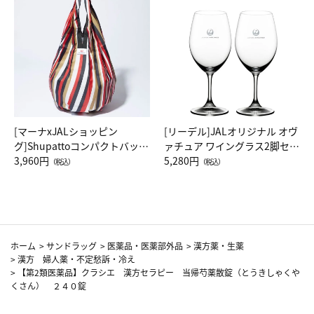
[マーナxJALショッピン
[リーデル]JALオリジナル オヴ
グ]Shupattoコンパクトバッグ
ァチュア ワイングラス2脚セッ
Drop JAL客室乗務員（LC）ス
3,960円
ト（レッドワイン）
5,280円
（税込）
（税込）
カーフ柄
ホーム
>
サンドラッグ
>
医薬品・医薬部外品
>
漢方薬・生薬
>
漢方 婦人薬・不定愁訴・冷え
>
【第2類医薬品】クラシエ 漢方セラピー 当帰芍薬散錠（とうきしゃくや
くさん） ２４０錠