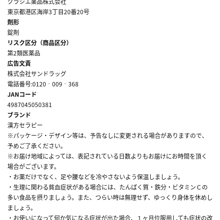
クラシエ薬品株式会社
東京都港区海岸3丁目20番20号
剤形
錠剤
リスク区分（商品区分）
第2類医薬品
広告文責
株式会社サンドラッグ
電話番号:0120‐009‐368
JANコード
4987045050381
ブランド
漢方セラピー
※パッケージ・デザイン等は、予告なしに変更される場合がありますので、
予めご了承ください。
※お届け地域によっては、表記されている日数よりもお届けにお時間を頂く
場合がございます。
・お薬だけでなく、足や腰などを冷やさないよう保温しましょう。
・生理に関わる貧血症状がある場合には、たんぱく質・鉄分・ビタミンＣの
多い食品を摂りましょう。また、つらい時は無理せず、ゆっくり身体を休めし
ましょう。
・お使いになって何か気になる症状が出た場合、１ヶ月位服用しても症状の改