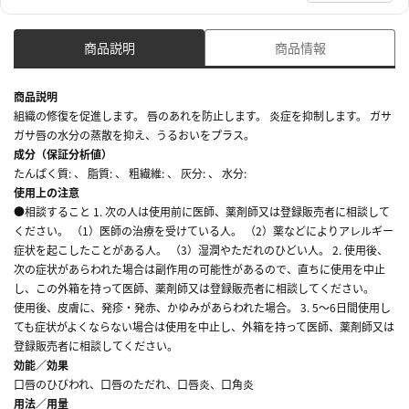
商品説明
商品情報
商品説明
組織の修復を促進します。 唇のあれを防止します。 炎症を抑制します。 ガサ
ガサ唇の水分の蒸散を抑え、うるおいをプラス。
成分（保証分析値）
たんぱく質: 、 脂質: 、 粗繊維: 、 灰分: 、 水分:
使用上の注意
●相談すること 1. 次の人は使用前に医師、薬剤師又は登録販売者に相談して
ください。 （1）医師の治療を受けている人。 （2）薬などによりアレルギー
症状を起こしたことがある人。 （3）湿潤やただれのひどい人。 2. 使用後、
次の症状があらわれた場合は副作用の可能性があるので、直ちに使用を中止
し、この外箱を持って医師、薬剤師又は登録販売者に相談してください。
使用後、皮膚に、発疹・発赤、かゆみがあらわれた場合。 3. 5～6日間使用し
ても症状がよくならない場合は使用を中止し、外箱を持って医師、薬剤師又は
登録販売者に相談してください。
効能／効果
口唇のひびわれ、口唇のただれ、口唇炎、口角炎
用法／用量