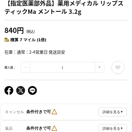
【指定医薬部外品】薬用メディカル リップス
ティックMa メントール 3.2g
840円
（税込）
積算 7 マイル (1倍)
在庫
通常：2-4営業日 発送目安
購入数：
△
条件付きで可
キャンセル
詳細を見る
▼
△
条件付きで可
返品
詳細を見る
▼