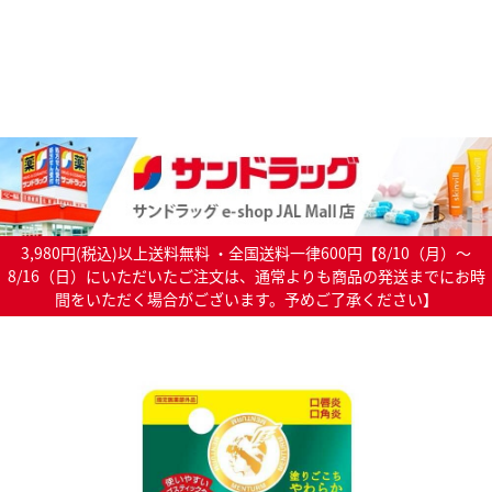
3,980円(税込)以上送料無料 ・全国送料一律600円【8/10（月）～
8/16（日）にいただいたご注文は、通常よりも商品の発送までにお時
間をいただく場合がございます。予めご了承ください】