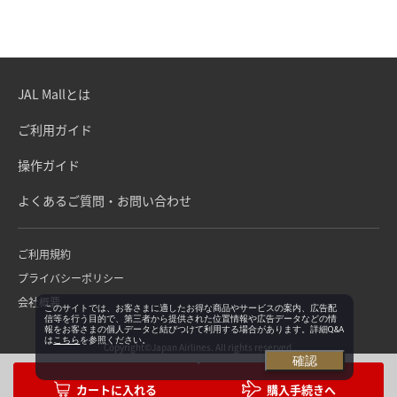
JAL Mallとは
ご利用ガイド
操作ガイド
よくあるご質問・お問い合わせ
ご利用規約
プライバシーポリシー
会社概要
このサイトでは、お客さまに適したお得な商品やサービスの案内、広告配
信等を行う目的で、第三者から提供された位置情報や広告データなどの情
報をお客さまの個人データと結びつけて利用する場合があります。詳細Q&A
は
こちら
を参照ください。
Copyright©Japan Airlines. All rights reserved.
確認
購入手続きへ