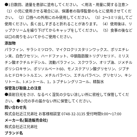
●1日数回、適量を患部に塗布してください。 ＜用法・用量に関する注意＞
（1）小児に使用させる場合には、保護者の指導監督のもとに使用させてくだ
さい。 （2）口唇への外用にのみ使用してください。 （3）2～3ミリ出してご
使用ください。長く出しすぎると折れることがあります。 （4）使用後は、リ
ップクリームを繰り下げてからキャップをしてください。 （5）食事の後など
は口の周りをふいてからご使用ください。
添加物
パラフィン、サラシミツロウ、マイクロクリスタリンワックス、ポリエチレ
ン末、白色ワセリン、ハードファット、中鎖脂肪酸トリグリセリド、ミリス
チン酸オクチルドデシル、流動パラフィン、スクワラン、オリブ油、ジメチル
ポリシロキサン、ポリソルベート60、モノステアリン酸グリセリン、ジブチ
ルヒドロキシトルエン、メチルパラベン、エチルパラベン、グリセリン、キシ
リトール、l-メントール、1，3-ブチレングリコール、精製水
保管及び取扱上の注意
●直射日光をさけ、なるべく湿気の少ない涼しい所に密栓して保管してくだ
さい。 ●小児の手の届かない所に保管してください。
問い合わせ先
株式会社近江兄弟社 お客様相談室 0748-32-3135 受付時間9:00～17:00
メーカー名(製造販売会社)
株式会社近江兄弟社
ブランド名