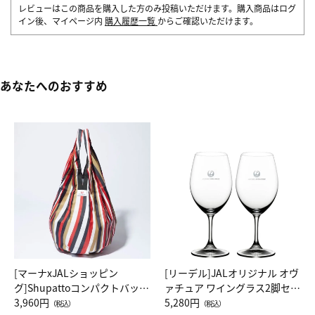
レビューはこの商品を購入した方のみ投稿いただけます。購入商品はログ
イン後、マイページ内
購入履歴一覧
からご確認いただけます。
あなたへのおすすめ
[マーナxJALショッピン
[リーデル]JALオリジナル オヴ
グ]Shupattoコンパクトバッグ
ァチュア ワイングラス2脚セッ
Drop JAL客室乗務員（LC）ス
3,960円
ト（レッドワイン）
5,280円
（税込）
（税込）