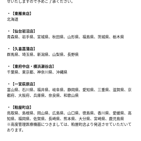
せいたしますので予めご了承ください。
【東雁来店】
北海道
【仙台岩沼店】
青森県、岩手県、宮城県、秋田県、山形県、福島県、茨城県、栃木県
【久喜菖蒲店】
群馬県、埼玉県、新潟県、山梨県、長野県
【東府中店・横浜瀬谷店】
千葉県、東京都、神奈川県、沖縄県
【一宮萩原店】
富山県、石川県、福井県、岐阜県、静岡県、愛知県、三重県、滋賀県、京
都府、大阪府、兵庫県、奈良県、和歌山県
【粕屋町店】
鳥取県、島根県、岡山県、広島県、山口県、徳島県、香川県、愛媛県、高
知県、福岡県、佐賀県、長崎県、熊本県、大分県、宮崎県、鹿児島県
※高度管理医療機器につきましては、粕屋町店より発送させていただいて
おります。