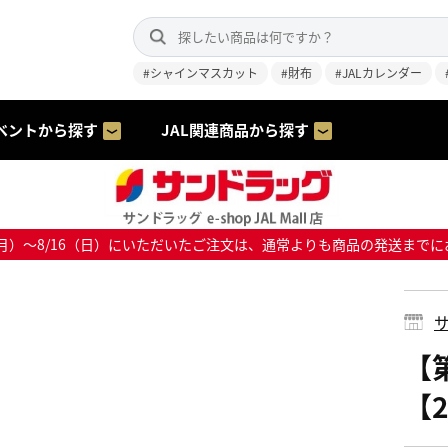
#シャインマスカット
#財布
#JALカレンダー
ベントから探す
JAL関連商品から探す
8/10（月）～8/16（日）にいただいたご注文は、通常よりも商品の発送
サ
【
【