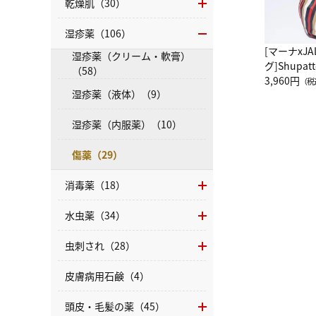
乾燥肌（30）
湿疹薬（106）
[マーナxJ
湿疹薬（クリーム・軟膏）
グ]Shup
（58）
グ Drop 
3,960円
（税
湿疹薬（液体）（9）
（LC）ス
湿疹薬（内服薬）（10）
傷薬（29）
消毒薬（18）
水虫薬（34）
虫刺され（28）
皮膚病用石鹸（4）
頭皮・毛髪の薬（45）