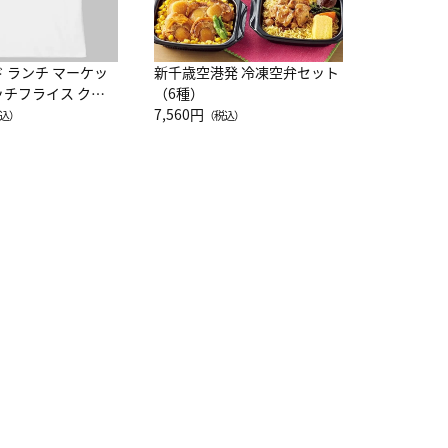
ド ランチ マーケッ
新千歳空港発 冷凍空弁セット
ッチフライス クル
（6種）
注半袖Ｔシャツ
7,560円
込）
（税込）