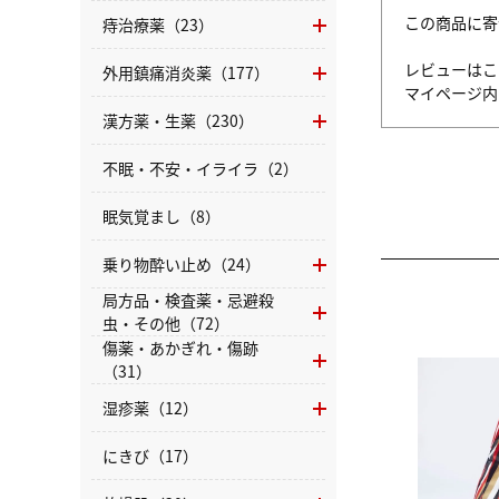
この商品に寄
痔治療薬（23）
レビューはこ
外用鎮痛消炎薬（177）
マイページ
漢方薬・生薬（230）
不眠・不安・イライラ（2）
眠気覚まし（8）
乗り物酔い止め（24）
局方品・検査薬・忌避殺
虫・その他（72）
傷薬・あかぎれ・傷跡
（31）
湿疹薬（12）
にきび（17）