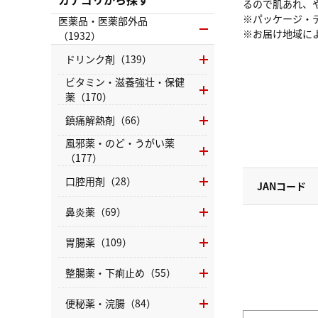
るので肌あれ、
※パッケージ・
医薬品・医薬部外品
※お届け地域に
（1932）
ドリンク剤（139）
ビタミン・滋養強壮・保健
薬（170）
鎮痛解熱剤（66）
風邪薬・のど・うがい薬
（177）
口腔用剤（28）
JANコード
鼻炎薬（69）
胃腸薬（109）
整腸薬・下痢止め（55）
便秘薬・浣腸（84）