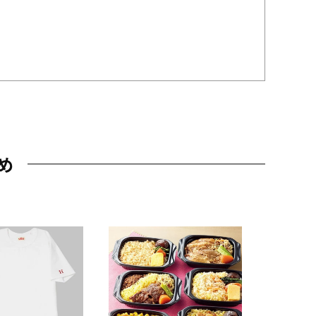
め
JAL特製
レー 200
10,800円
（