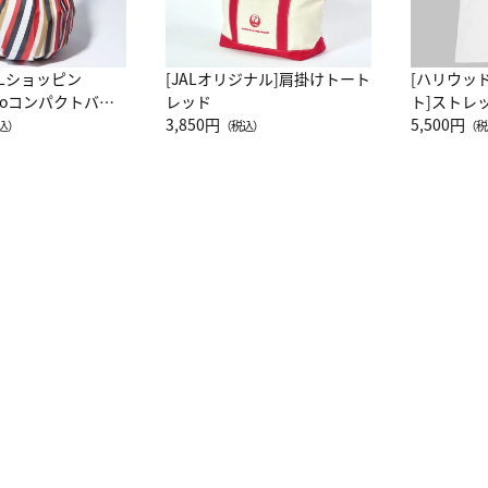
ALショッピン
[JALオリジナル]肩掛けトート
[ハリウッ
attoコンパクトバッ
レッド
ト]ストレ
JAL客室乗務員
3,850円
ーネック別
5,500円
込）
（税込）
（税
カーフ柄