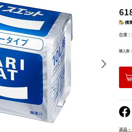
61
積算
在庫
購入数
返品・