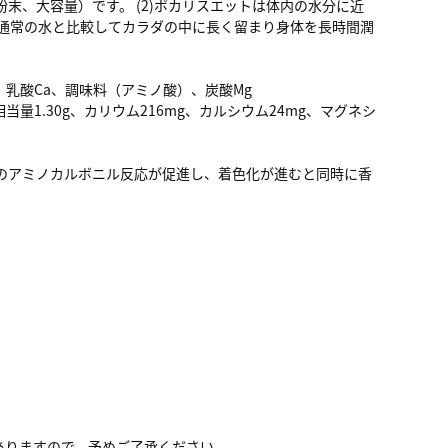
末、大容量）です。 (2)ポカリスエットは体内の水分に近
)通常の水と比較してカラダの中に長く留まり身体を長時間潤
、乳酸Ca、調味料（アミノ酸）、炭酸Mg
相当量1.30g、カリウム216mg、カルシウム24mg、マグネシ
のアミノカルボニル反応が促進し、着色化が進むと同時に香
ありますので、予めご了承ください。