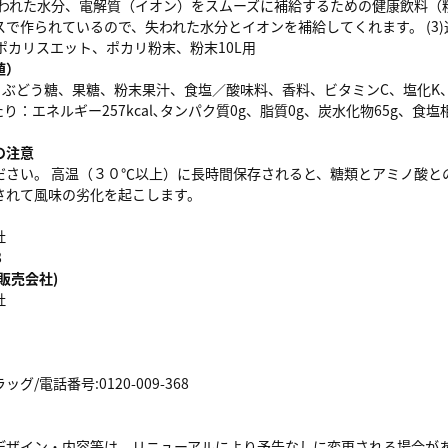
失われた水分、電解質（イオン）をスムーズに補給するための健康飲料（粉
スで作られているので、失われた水分とイオンを補給してくれます。 (3
ポカリスエット、ポカリ粉末、粉末10L用
値）
、ぶどう糖、果糖、粉末果汁、食塩／酸味料、香料、ビタミンC、塩化K
たり：エネルギー257kcal､タンパク質0g、脂質0g、炭水化物65g、食塩
の注意
ださい。 高温（３０℃以上）に長時間保存されると、糖類とアミノ酸と
されて風味の劣化を起こします。
社
8
販売会社)
社
/電話番号:0120-009-368
デザイン・内容等は、リニューアルにより予告なしに変更される場合が