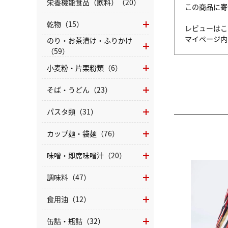
栄養機能食品（飲料）（20）
この商品に寄
乾物（15）
レビューはこ
マイページ
のり・お茶漬け・ふりかけ
（59）
小麦粉・片栗粉類（6）
そば・うどん（23）
パスタ類（31）
カップ麺・袋麺（76）
味噌・即席味噌汁（20）
調味料（47）
食用油（12）
缶詰・瓶詰（32）