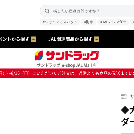
#シャインマスカット
#財布
#JALカレンダー
ベントから探す
JAL関連商品から探す
8/10（月）～8/16（日）にいただいたご注文は、通常よりも商品の発送
サ
◆
ダー