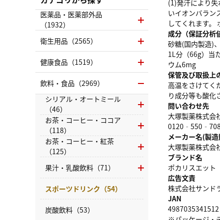
(1)発汗により
いイオンバラン
医薬品・医薬部外品
してくれます。 
（1932）
成分（保証分析
衛生用品（2565）
砂糖(国内製造)
1L分（66g）当
健康食品（1519）
ウム6mg
保管及び取扱上
飲料・食品（2969）
高温をさけてく
り成分等も酸化
シリアル・オートミール
問い合わせ先
（46）
大塚製薬株式会
お茶・コーヒー・ココア
0120‐550‐70
（118）
メーカー名(製造
お茶・コーヒー・紅茶
大塚製薬株式会
（125）
ブランド名
果汁・乳酸飲料（71）
ポカリスエット
広告文責
株式会社サンドラッグ
スポーツドリンク（54）
JAN
4987035341512
炭酸飲料（53）
※パッケージ・