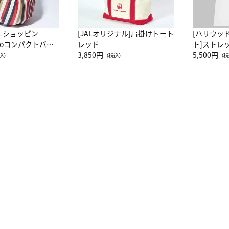
ALショッピン
[JALオリジナル]肩掛けトート
[ハリウッ
attoコンパクトバッ
レッド
ト]ストレ
JAL客室乗務員
3,850円
ーネック別
5,500円
込）
（税込）
（税
カーフ柄