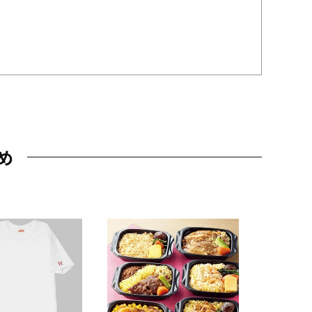
め
JAL特製
レー 200
10,800円
（