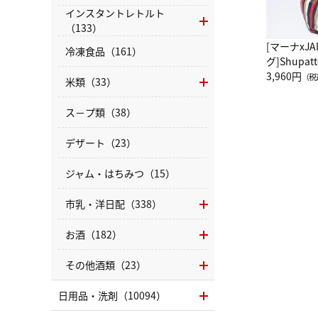
インスタントレトルト
（133）
[マーナxJ
冷凍食品（161）
グ]Shup
グ Drop 
3,960円
（税
米類（33）
（LC）ス
ス－プ類（38）
デザート（23）
ジャム・はちみつ（15）
市乳・洋日配（338）
お酒（182）
その他酒類（23）
日用品・洗剤（10094）