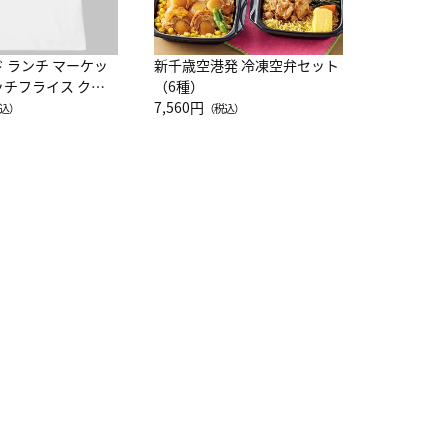
ド ランチ マーケッ
新千歳空港発 冷凍空弁セット
ッチフライス クル
（6種）
注半袖Ｔシャツ
7,560円
込）
（税込）