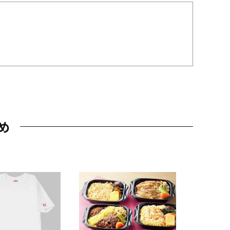
め
JAL特製
レー 200
10,800円
（