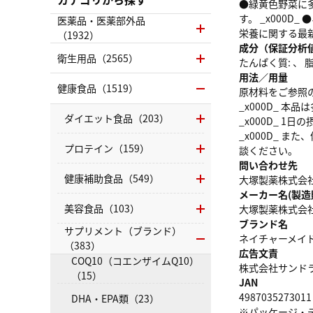
●緑黄色野菜に多
す。 _x000
医薬品・医薬部外品
栄養に関する最
（1932）
成分（保証分析
衛生用品（2565）
たんぱく質: 、 脂質
用法／用量
健康食品（1519）
原材料をご参照
_x000D_ 
ダイエット食品（203）
_x000D_ 1
_x000D_ 
プロテイン（159）
談ください。
問い合わせ先
健康補助食品（549）
大塚製薬株式会社 お
メーカー名(製造
美容食品（103）
大塚製薬株式会
ブランド名
サプリメント（ブランド）
ネイチャーメイ
（383）
広告文責
COQ10（コエンザイムQ10）
株式会社サンドラッグ
（15）
JAN
4987035273011
DHA・EPA類（23）
※パッケージ・