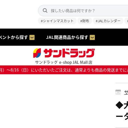
#シャインマスカット
#財布
#JALカレンダー
ベントから探す
JAL関連商品から探す
8/10（月）～8/16（日）にいただいたご注文は、通常よりも商品の発送
サ
◆
ー