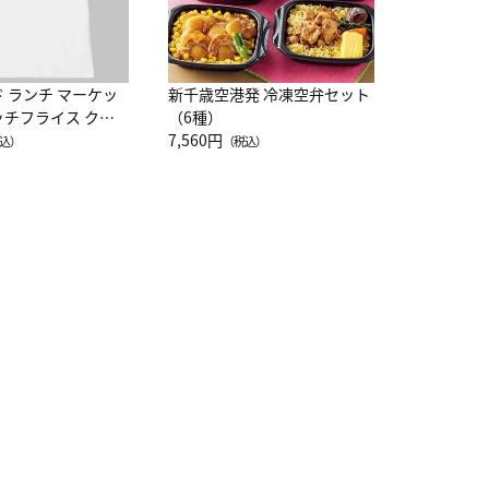
ド ランチ マーケッ
新千歳空港発 冷凍空弁セット
ッチフライス クル
（6種）
注半袖Ｔシャツ
7,560円
込）
（税込）