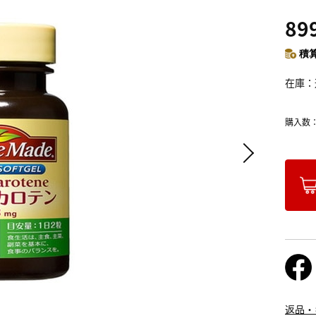
89
積算
在庫
購入数
返品・