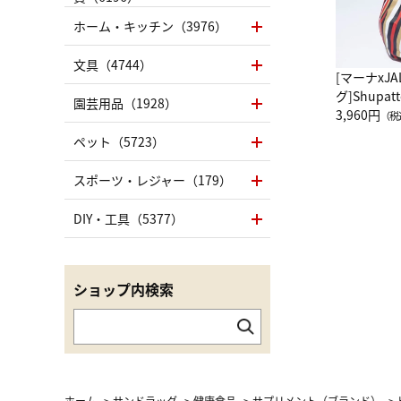
ホーム・キッチン（3976）
文具（4744）
[マーナxJ
グ]Shup
園芸用品（1928）
グ Drop 
3,960円
（税
（LC）ス
ペット（5723）
スポーツ・レジャー（179）
DIY・工具（5377）
ショップ内検索
ホーム
>
サンドラッグ
>
健康食品
>
サプリメント（ブランド）
>