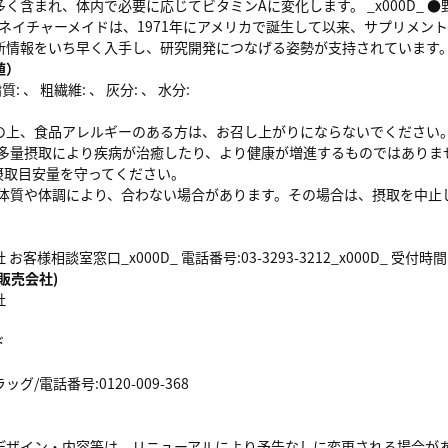
く含まれ、体内で必要に応じてビタミンAに変化します。 _x000D_
D_ ●ネイチャーメイドは、1971年にアメリカで誕生して以来、サプリ
新情報をいち早く入手し、研究開発につなげる姿勢が支持されています
値）
: 、 粗繊維: 、 灰分: 、 水分:
の上、食品アレルギーのある方は、お召し上がりにならないでください
本品は多量摂取により疾病が治癒したり、より健康が増進するものではありま
日の摂取目安量を守ってください。
また、体質や体調により、合わない場合があります。その場合は、摂取を
客様相談室窓口_x000D_ 電話番号:03-3293-3212_x000D_ 受付時間:
販売会社)
社
ド
/電話番号:0120-009-368
デザイン・内容等は、リニューアルにより予告なしに変更される場合が