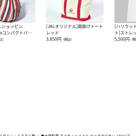
ALショッピン
[JALオリジナル]肩掛けトート
[ハリウッ
attoコンパクトバッ
レッド
ト]ストレ
JAL客室乗務員
3,850円
ーネック別
5,500円
込）
（税込）
（税
カーフ柄
ビタミン・ミネラル類
>
◆大塚製薬 ネイチャーメイド ベータカロチン 140ツブ