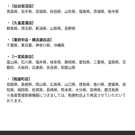
【仙台岩沼店】
青森県、岩手県、宮城県、秋田県、山形県、福島県、茨城県、栃木県
【久喜菖蒲店】
群馬県、埼玉県、新潟県、山梨県、長野県
【東府中店・横浜瀬谷店】
千葉県、東京都、神奈川県、沖縄県
【一宮萩原店】
富山県、石川県、福井県、岐阜県、静岡県、愛知県、三重県、滋賀県、京
都府、大阪府、兵庫県、奈良県、和歌山県
【粕屋町店】
鳥取県、島根県、岡山県、広島県、山口県、徳島県、香川県、愛媛県、高
知県、福岡県、佐賀県、長崎県、熊本県、大分県、宮崎県、鹿児島県
※高度管理医療機器につきましては、粕屋町店より発送させていただいて
おります。