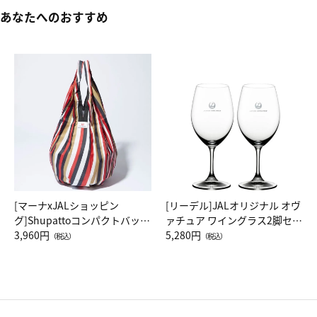
あなたへのおすすめ
[マーナxJALショッピン
[リーデル]JALオリジナル オヴ
グ]Shupattoコンパクトバッグ
ァチュア ワイングラス2脚セッ
Drop JAL客室乗務員（LC）ス
3,960円
ト（レッドワイン）
5,280円
（税込）
（税込）
カーフ柄