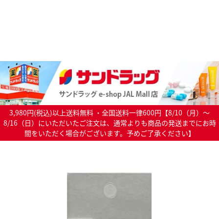
3,980円(税込)以上送料無料 ・全国送料一律600円【8/10（月）～
8/16（日）にいただいたご注文は、通常よりも商品の発送までにお時
間をいただく場合がございます。予めご了承ください】