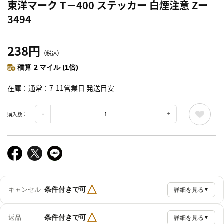
東洋マーク T－400 ステッカー 白煙注意 Zー
3494
238円
（税込）
積算 2 マイル (1倍)
在庫
通常：7-11営業日 発送目安
購入数：
△
条件付きで可
キャンセル
詳細を見る
▼
△
条件付きで可
返品
詳細を見る
▼