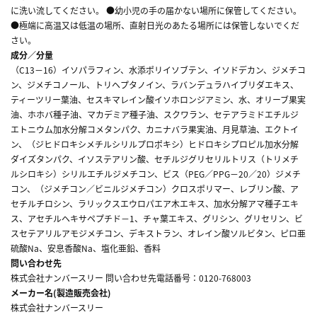
に洗い流してください。 ●幼小児の手の届かない場所に保管してください。
●極端に高温又は低温の場所、直射日光のあたる場所には保管しないでくだ
さい。
成分／分量
（C13－16）イソパラフィン、水添ポリイソブテン、イソドデカン、ジメチコ
ン、ジメチコノール、トリヘプタノイン、ラバンデュラハイブリダエキス、
ティーツリー葉油、セスキマレイン酸イソホロンジアミン、水、オリーブ果実
油、ホホバ種子油、マカデミア種子油、スクワラン、セテアラミドエチルジ
エトニウム加水分解コメタンパク、カニナバラ果実油、月見草油、エクトイ
ン、（ジヒドロキシメチルシリルプロポキシ）ヒドロキシプロピル加水分解
ダイズタンパク、イソステアリン酸、セチルジグリセリルトリス（トリメチ
ルシロキシ）シリルエチルジメチコン、ビス（PEG／PPG－20／20）ジメチ
コン、（ジメチコン／ビニルジメチコン）クロスポリマー、レブリン酸、ア
セチルチロシン、ラリックスエウロパエア木エキス、加水分解アマ種子エキ
ス、アセチルヘキサペプチド－1、チャ葉エキス、グリシン、グリセリン、ビ
スセテアリルアモジメチコン、デキストラン、オレイン酸ソルビタン、ピロ亜
硫酸Na、安息香酸Na、塩化亜鉛、香料
問い合わせ先
株式会社ナンバースリー 問い合わせ先電話番号：0120-768003
メーカー名(製造販売会社)
株式会社ナンバースリー