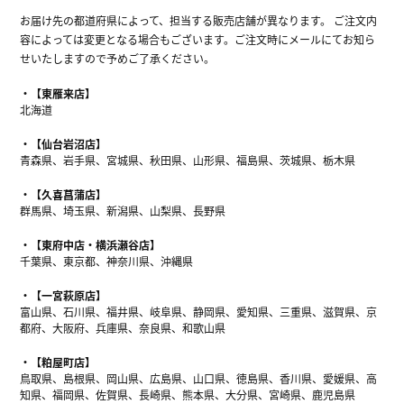
お届け先の都道府県によって、担当する販売店舗が異なります。 ご注文内
容によっては変更となる場合もございます。ご注文時にメールにてお知ら
せいたしますので予めご了承ください。
【東雁来店】
北海道
【仙台岩沼店】
青森県、岩手県、宮城県、秋田県、山形県、福島県、茨城県、栃木県
【久喜菖蒲店】
群馬県、埼玉県、新潟県、山梨県、長野県
【東府中店・横浜瀬谷店】
千葉県、東京都、神奈川県、沖縄県
【一宮萩原店】
富山県、石川県、福井県、岐阜県、静岡県、愛知県、三重県、滋賀県、京
都府、大阪府、兵庫県、奈良県、和歌山県
【粕屋町店】
鳥取県、島根県、岡山県、広島県、山口県、徳島県、香川県、愛媛県、高
知県、福岡県、佐賀県、長崎県、熊本県、大分県、宮崎県、鹿児島県