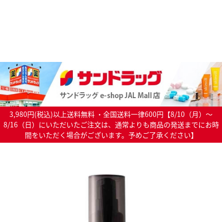
3,980円(税込)以上送料無料 ・全国送料一律600円【8/10（月）～
8/16（日）にいただいたご注文は、通常よりも商品の発送までにお時
間をいただく場合がございます。予めご了承ください】