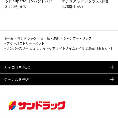
グ]Shupattoコンパクトバッグ
ァチュア ワイングラス2脚セッ
Drop JAL客室乗務員（LC）ス
3,960円
ト（レッドワイン）
5,280円
（税込）
（税込）
カーフ柄
ホーム
>
サンドラッグ
>
日用品・洗剤
>
シャンプー・リンス
>
アウトバストリートメント
>
ナンバースリー ヒュウ ナイトケア ナイトタイムオイル 115ml [2個セット]
カテゴリを選ぶ
ジャンルを選ぶ