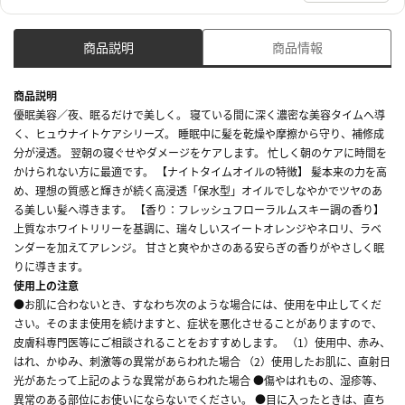
商品説明
商品情報
商品説明
優眠美容／夜、眠るだけで美しく。 寝ている間に深く濃密な美容タイムへ導
く、ヒュウナイトケアシリーズ。 睡眠中に髪を乾燥や摩擦から守り、補修成
分が浸透。 翌朝の寝ぐせやダメージをケアします。 忙しく朝のケアに時間を
かけられない方に最適です。 【ナイトタイムオイルの特徴】 髪本来の力を高
め、理想の質感と輝きが続く高浸透「保水型」オイルでしなやかでツヤのあ
る美しい髪へ導きます。 【香り：フレッシュフローラルムスキー調の香り】
上質なホワイトリリーを基調に、瑞々しいスイートオレンジやネロリ、ラベ
ンダーを加えてアレンジ。 甘さと爽やかさのある安らぎの香りがやさしく眠
りに導きます。
使用上の注意
●お肌に合わないとき、すなわち次のような場合には、使用を中止してくだ
さい。そのまま使用を続けますと、症状を悪化させることがありますので、
皮膚科専門医等にご相談されることをおすすめします。 （1）使用中、赤み、
はれ、かゆみ、刺激等の異常があらわれた場合 （2）使用したお肌に、直射日
光があたって上記のような異常があらわれた場合 ●傷やはれもの、湿疹等、
異常のある部位にお使いにならないでください。 ●目に入ったときは、直ち