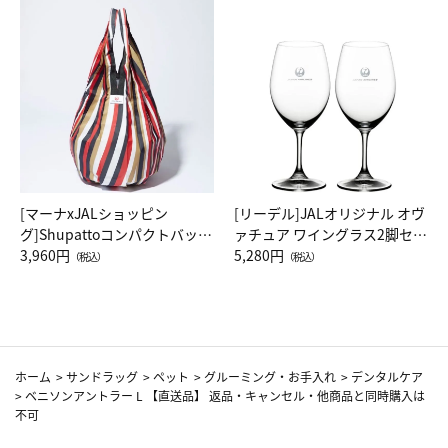
[マーナxJALショッピン
[リーデル]JALオリジナル オヴ
グ]Shupattoコンパクトバッグ
ァチュア ワイングラス2脚セッ
Drop JAL客室乗務員（LC）ス
3,960円
ト（レッドワイン）
5,280円
（税込）
（税込）
カーフ柄
ホーム
>
サンドラッグ
>
ペット
>
グルーミング・お手入れ
>
デンタルケア
>
ベニソンアントラー L 【直送品】 返品・キャンセル・他商品と同時購入は
不可