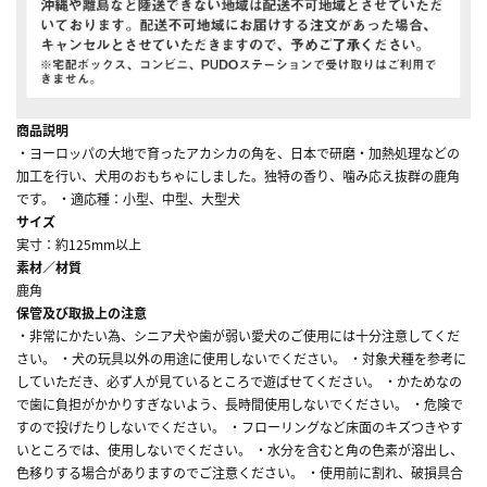
商品説明
・ヨーロッパの大地で育ったアカシカの角を、日本で研磨・加熱処理などの
加工を行い、犬用のおもちゃにしました。独特の香り、噛み応え抜群の鹿角
です。 ・適応種：小型、中型、大型犬
サイズ
実寸：約125mm以上
素材／材質
鹿角
保管及び取扱上の注意
・非常にかたい為、シニア犬や歯が弱い愛犬のご使用には十分注意してくだ
さい。 ・犬の玩具以外の用途に使用しないでください。 ・対象犬種を参考に
していただき、必ず人が見ているところで遊ばせてください。 ・かためなの
で歯に負担がかかりすぎないよう、長時間使用しないでください。 ・危険で
すので投げたりしないでください。 ・フローリングなど床面のキズつきやす
いところでは、使用しないでください。 ・水分を含むと角の色素が溶出し、
色移りする場合がありますのでご注意ください。 ・使用前に割れ、破損具合