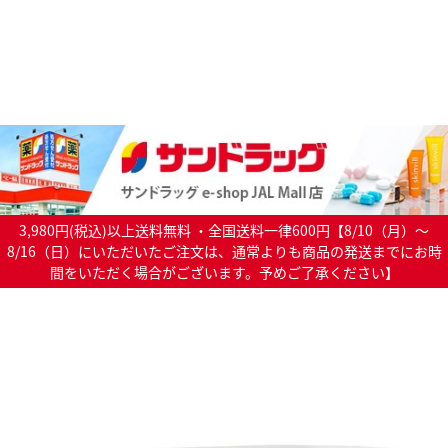
3,980円(税込)以上送料無料 ・全国送料一律600円【8/10（月）～
8/16（日）にいただいたご注文は、通常よりも商品の発送までにお時
間をいただく場合がございます。予めご了承ください】