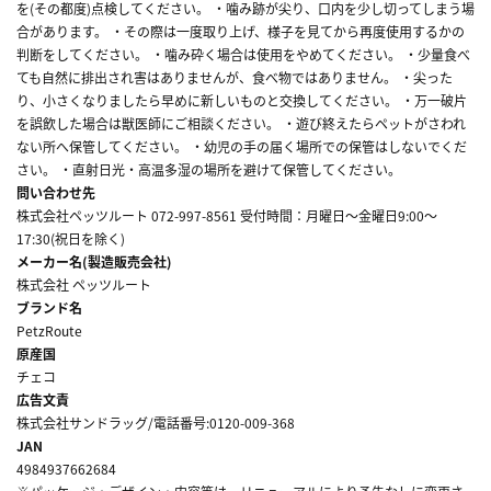
を(その都度)点検してください。 ・噛み跡が尖り、口内を少し切ってしまう場
合があります。 ・その際は一度取り上げ、様子を見てから再度使用するかの
判断をしてください。 ・噛み砕く場合は使用をやめてください。 ・少量食べ
ても自然に排出され害はありませんが、食べ物ではありません。 ・尖った
り、小さくなりましたら早めに新しいものと交換してください。 ・万一破片
を誤飲した場合は獣医師にご相談ください。 ・遊び終えたらペットがさわれ
ない所へ保管してください。 ・幼児の手の届く場所での保管はしないでくだ
さい。 ・直射日光・高温多湿の場所を避けて保管してください。
問い合わせ先
株式会社ペッツルート 072-997-8561 受付時間：月曜日～金曜日9:00～
17:30(祝日を除く)
メーカー名(製造販売会社)
株式会社 ペッツルート
ブランド名
PetzRoute
原産国
チェコ
広告文責
株式会社サンドラッグ/電話番号:0120-009-368
JAN
4984937662684