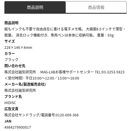
商品説明
商品情報
商品説明
紙もインクも不要で自由自在に書ける電子メモ帳。 大画面8.5インチで薄型・
軽量。 消去ロック機能付き、専用ペンは本体に収納可能。 重量：93g
サイズ
228×146×4mm
カラー
ブラック
問い合わせ先
株式会社磁気研究所 MAG-LABお客様サポートセンター TEL:03-3253-5823
＜受付時間〉平日10:00～12:00／13:00～16:00
メーカー名(製造販売会社)
株式会社磁気研究所
ブランド名
HIDISC
広告文責
株式会社サンドラッグ/電話番号:0120-009-368
JAN
4984279900017