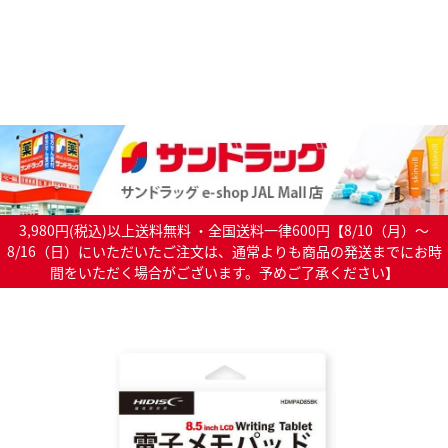
3,980円(税込)以上送料無料 ・全国送料一律600円【8/10（月）～
8/16（日）にいただいたご注文は、通常よりも商品の発送までにお時
間をいただく場合がございます。予めご了承ください】