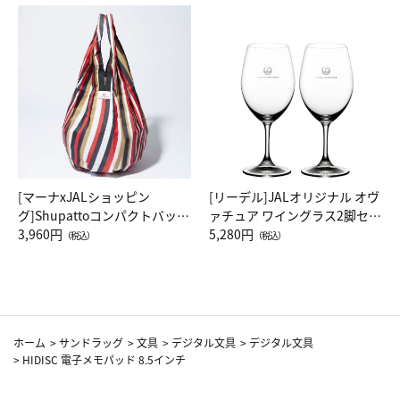
[マーナxJALショッピン
[リーデル]JALオリジナル オヴ
グ]Shupattoコンパクトバッグ
ァチュア ワイングラス2脚セッ
Drop JAL客室乗務員（LC）ス
3,960円
ト（レッドワイン）
5,280円
（税込）
（税込）
カーフ柄
ホーム
>
サンドラッグ
>
文具
>
デジタル文具
>
デジタル文具
>
HIDISC 電子メモパッド 8.5インチ