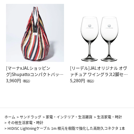
[マーナxJALショッピン
[リーデル]JALオリジナル オヴ
グ]Shupattoコンパクトバッグ
ァチュア ワイングラス2脚セッ
Drop JAL客室乗務員（LC）ス
3,960円
ト（レッドワイン）
5,280円
（税込）
（税込）
カーフ柄
ホーム
>
サンドラッグ
>
家電・インテリア・生活雑貨
>
生活家電・時計
>
その他生活家電・時計
>
HIDISC Lightningケーブル 1m 根元を樹脂で強化した高耐久コネクタ 1本