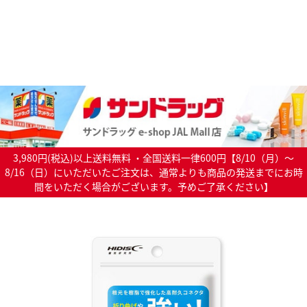
3,980円(税込)以上送料無料 ・全国送料一律600円【8/10（月）～
8/16（日）にいただいたご注文は、通常よりも商品の発送までにお時
間をいただく場合がございます。予めご了承ください】