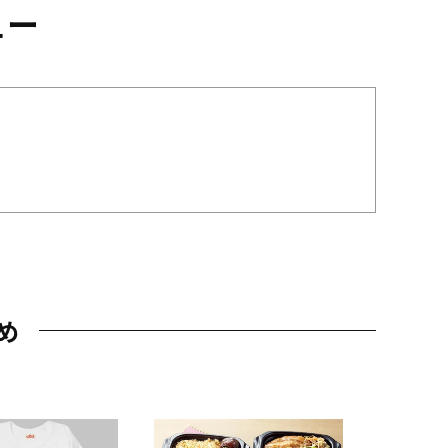
ュー
め
JAL特製