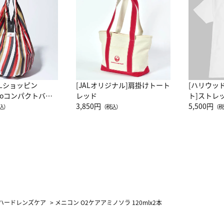
ALショッピン
[JALオリジナル]肩掛けトート
[ハリウッ
attoコンパクトバッ
レッド
ト]ストレ
JAL客室乗務員
3,850円
ーネック別
5,500円
込）
（税込）
（税
カーフ柄
ハードレンズケア
>
メニコン O2ケアアミノソラ 120mlx2本