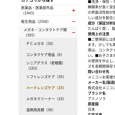
■洗浄・保存・
解酵素が長く安
医薬品・医薬部外品
の界面活性剤が
（1943）
しい成分を配合
衛生用品（2568）
成分（保証分析
たんぱく質: 、 脂質
メガネ・コンタクトケア類
使用上の注意
（305）
■ご使用前には
ＰＣメガネ（30）
ます。少しでも
用は、コンタク
コンタクケア用品（6）
い。■お子さま
の使用を中止し
シニアグラス（老眼鏡）
ズを長期間保存
（163）
問い合わせ先
ソフトレンズケア（35）
メニコンお客様セン
メーカー名(製造
ハードレンズケア（25）
株式会社メニコ
ブランド名
アミノソラ
メガネクリーナー（10）
原産国
日本
温熱用具類（36）
広告文責