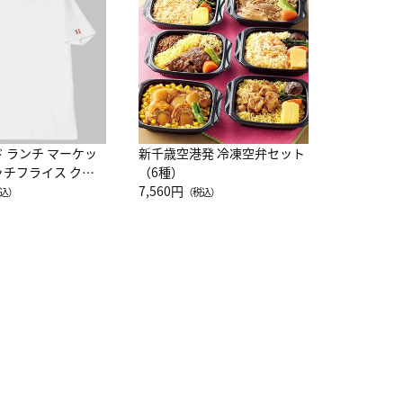
レー 200
10,800円
（
ド ランチ マーケッ
新千歳空港発 冷凍空弁セット
ッチフライス クル
（6種）
注半袖Ｔシャツ
7,560円
込）
（税込）