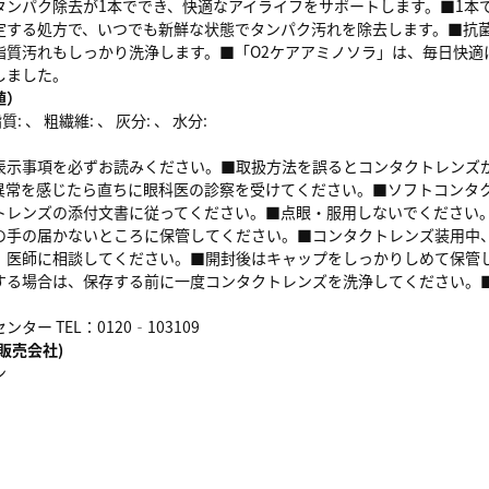
タンパク除去が1本ででき、快適なアイライフをサポートします。■1本
定する処方で、いつでも新鮮な状態でタンパク汚れを除去します。■抗
脂質汚れもしっかり洗浄します。■「O2ケアアミノソラ」は、毎日快適
しました。
値）
: 、 粗繊維: 、 灰分: 、 水分:
表示事項を必ずお読みください。■取扱方法を誤るとコンタクトレンズ
異常を感じたら直ちに眼科医の診察を受けてください。■ソフトコンタ
トレンズの添付文書に従ってください。■点眼・服用しないでください
の手の届かないところに保管してください。■コンタクトレンズ装用中
、医師に相談してください。■開封後はキャップをしっかりしめて保管
する場合は、保存する前に一度コンタクトレンズを洗浄してください。
ター TEL：0120‐103109
販売会社)
ン