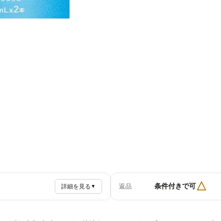
△
条件付きで可
返品
詳細を見る
▼