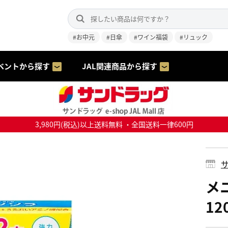
#お中元
#日傘
#ワイン福袋
#リュック
ベントから探す
JAL関連商品から探す
3,980円(税込)以上送料無料 ・全国送料一律600円
サ
メ
12