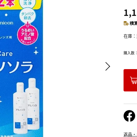
1,
積算
在庫
購入数
返品・