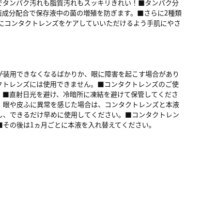
でタンパク汚れも脂質汚れもスッキリきれい！■タンパク分
菌成分配合で保存液中の菌の増殖を防ぎます。■さらに2種類
にコンタクトレンズをケアしていいただけるよう手肌にやさ
が装用できなくなるばかりか、眼に障害を起こす場合があり
クトレンズには使用できません。■コンタクトレンズのご使
。■直射日光を避け、冷暗所に凍結を避けて保管してくださ
、眼や皮ふに異常を感じた場合は、コンタクトレンズと本液
し、できるだけ早めに使用してください。■コンタクトレン
■その後は1ヵ月ごとに本液を入れ替えてください。