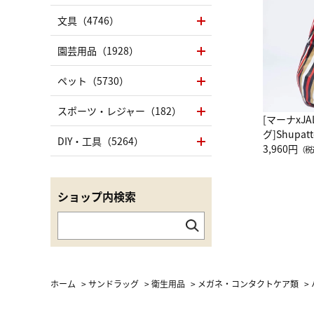
文具（4746）
園芸用品（1928）
ペット（5730）
スポーツ・レジャー（182）
[マーナxJ
グ]Shup
DIY・工具（5264）
グ Drop 
3,960円
（税
（LC）ス
ショップ内検索
ホーム
>
サンドラッグ
>
衛生用品
>
メガネ・コンタクトケア類
>