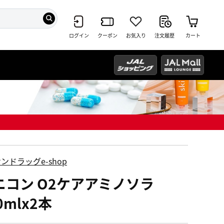
ログイン
クーポン
お気入り
注文履歴
カート
ンドラッグe-shop
ニコン O2ケアアミノソラ
0mlx2本