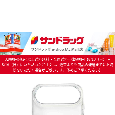
3,980円(税込)以上送料無料 ・全国送料一律600円【8/10（月）～
8/16（日）にいただいたご注文は、通常よりも商品の発送までにお時
間をいただく場合がございます。予めご了承ください】