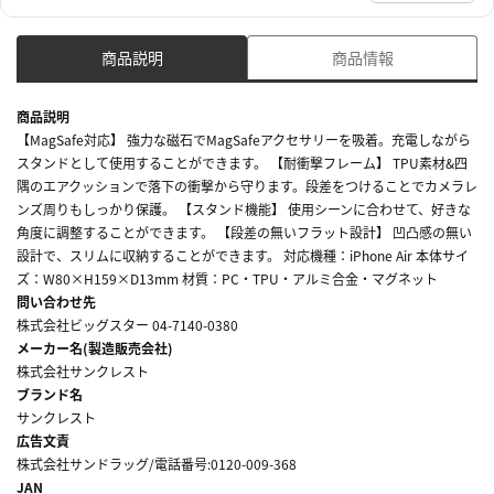
商品説明
商品情報
商品説明
【MagSafe対応】 強力な磁石でMagSafeアクセサリーを吸着。充電しながら
スタンドとして使用することができます。 【耐衝撃フレーム】 TPU素材&四
隅のエアクッションで落下の衝撃から守ります。段差をつけることでカメラレ
ンズ周りもしっかり保護。 【スタンド機能】 使用シーンに合わせて、好きな
角度に調整することができます。 【段差の無いフラット設計】 凹凸感の無い
設計で、スリムに収納することができます。 対応機種：iPhone Air 本体サイ
ズ：W80×H159×D13mm 材質：PC・TPU・アルミ合金・マグネット
問い合わせ先
株式会社ビッグスター 04-7140-0380
メーカー名(製造販売会社)
株式会社サンクレスト
ブランド名
サンクレスト
広告文責
株式会社サンドラッグ/電話番号:0120-009-368
JAN