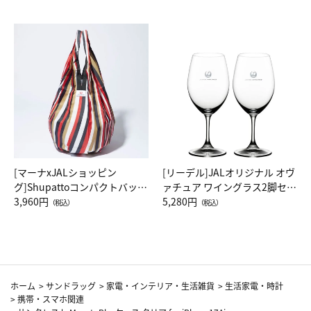
[マーナxJALショッピン
[リーデル]JALオリジナル オヴ
グ]Shupattoコンパクトバッグ
ァチュア ワイングラス2脚セッ
Drop JAL客室乗務員（LC）ス
3,960円
ト（レッドワイン）
5,280円
（税込）
（税込）
カーフ柄
ホーム
>
サンドラッグ
>
家電・インテリア・生活雑貨
>
生活家電・時計
>
携帯・スマホ関連