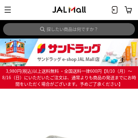
3,980円(税込)以上送料無料 ・全国送料一律600円【8/10（月）～
8/16（日）にいただいたご注文は、通常よりも商品の発送までにお時
間をいただく場合がございます。予めご了承ください】