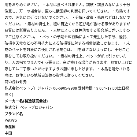
用をおやめください。 ・本品は食べられません。誤飲・誤食のないよう十分
注意し、万一の場合は、直ちに獣医師の判断を仰いでください。 ・危険です
ので、火気には近づけないでください。 ・分解・改造・修理などはしないで
ください。 ・素材の特性上、縫い目近くから遊び毛が抜ける事がありますが
品質には影響ありません。 ・素材によっては色落ちする場合がございますの
でご注意ください。 ・ペットの予期せぬ行動によって発生した事故、怪我、
破損や天候などの不可抗力による破損等に対する補償は致しかねます。 ・未
成のペットを対象にご使用される場合は、目を離さないようにし、十分ご注
意をしてお取り扱いください。 ・素材の特性上、ペットが爪で引っかいた
り、人の指でつまんで引っ張ると、糸が抜ける場合があります。お買い上げに
際してはご了承いただけますようお願い申し上げます。 ・本品を処分される
際は、お住まいの地域自治体の指導に従ってください。
問い合わせ先
株式会社ペットプロジャパン 06-6905-9988 受付時間：9:00～17:00(土日祝
除く)
メーカー名(製造販売会社)
株式会社 ペットプロジャパン
ブランド名
PetPro
原産国
中国