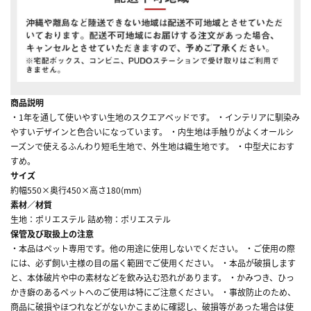
商品説明
・1年を通して使いやすい生地のスクエアベッドです。 ・インテリアに馴染み
やすいデザインと色合いになっています。 ・内生地は手触りがよくオールシ
ーズンで使えるふんわり短毛生地で、外生地は織生地です。 ・中型犬におす
すめ。
サイズ
約幅550×奥行450×高さ180(mm)
素材／材質
生地：ポリエステル 詰め物：ポリエステル
保管及び取扱上の注意
・本品はペット専用です。他の用途に使用しないでください。 ・ご使用の際
には、必ず飼い主様の目の届く範囲でご使用ください。 ・本品が破損します
と、本体破片や中の素材などを飲み込む恐れがあります。 ・かみつき、ひっ
かき癖のあるペットへのご使用は特にご注意ください。 ・事故防止のため、
商品に破損やほつれなどがないかこまめに確認し、破損等があった場合は使