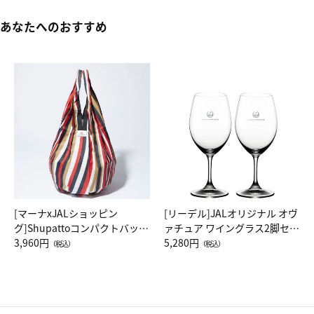
あなたへのおすすめ
[マーナxJALショッピン
[リーデル]JALオリジナル オヴ
グ]Shupattoコンパクトバッグ
ァチュア ワイングラス2脚セッ
Drop JAL客室乗務員（LC）ス
3,960円
ト（レッドワイン）
5,280円
（税込）
（税込）
カーフ柄