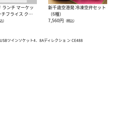
ド ランチ マーケッ
新千歳空港発 冷凍空弁セット
ッチフライス クル
（6種）
注半袖Ｔシャツ
7,560円
込）
（税込）
USBツインソケット4．8Aディレクショ ン CE488