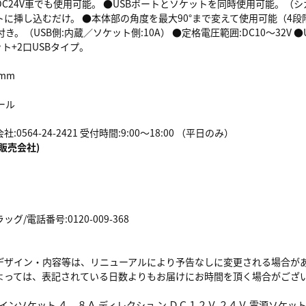
もDC24V車でも使用可能。 ●USBポートとソケットを同時使用可能。
トに挿し込むだけ。 ●本体部の角度を最大90°まで変えて使用可能（4
き。（USB側:内蔵／ソケット側:10A） ●定格電圧範囲:DC10～32V ●
ット+2口USBタイプ。
0mm
ール
0564-24-2421 受付時間:9:00～18:00 （平日のみ）
販売会社)
/電話番号:0120-009-368
デザイン・内容等は、リニューアルにより予告なしに変更される場合が
よっては、表記されている日数よりもお届けにお時間を頂く場合がござ
ツインソケット ４．８Ａ ディレクショ ン ＤＣ１２Ｖ ２４Ｖ 電源ソケッ