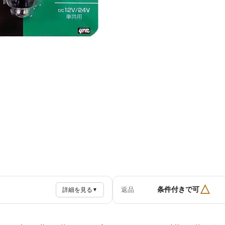
△
条件付きで可
返品
詳細を見る
▼