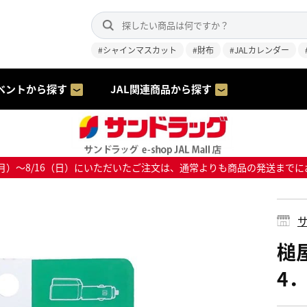
#シャインマスカット
#財布
#JALカレンダー
ベントから探す
JAL関連商品から探す
8/10（月）～8/16（日）にいただいたご注文は、通常よりも商品の発送
サ
槌
4．