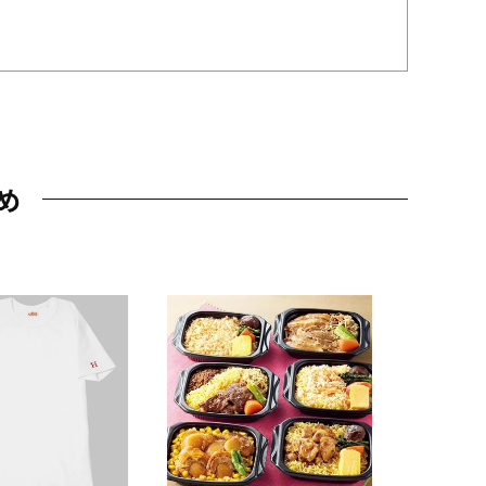
め
JAL特製
レー 200
10,800円
（