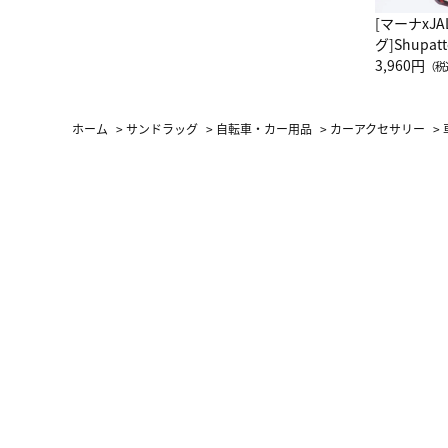
[マーナxJ
グ]Shup
グ Drop 
3,960円
（税
（LC）ス
ホーム
>
サンドラッグ
>
自転車・カー用品
>
カーアクセサリー
>