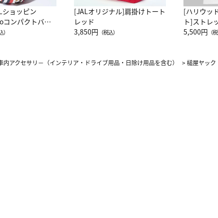
ALショッピン
[JALオリジナル]肩掛けトート
[ハリウッ
attoコンパクトバッ
レッド
ト]ストレ
JAL客室乗務員
3,850円
ーネック別
5,500円
込）
（税込）
（税
カーフ柄
車内アクセサリ－（インテリア・ドライブ用品・日除け用品を含む）
>
槌屋ヤック 