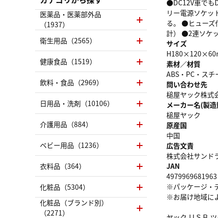
●DC12V車で
リー電源ソケッ
医薬品・医薬部外品
る。 ●ヒューズ付
（1937）
計） ●2連ソケ
衛生用品（2565）
サイズ
H180×120×6
健康食品（1519）
素材／材質
ABS・PC・スチ
飲料・食品（2969）
問い合わせ先
槌屋ヤック株式会社:
日用品・洗剤（10106）
メーカー名(製造
槌屋ヤック
介護用品（884）
原産国
中国
ベビー用品（1236）
広告文責
株式会社サンドラッグ
衣料品（364）
JAN
4979969681963
※パッケージ・
化粧品（5304）
※お届け地域に
化粧品（ブランド別）
（2271）
ヤック ＵＳＢ 