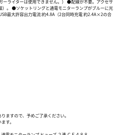
（シガーライターは使用できません。） ●配線が不要。アクセサ
段階）。 ●ソケットリングと通電モニターランプがブルーに光
USB最大許容出力電流:約4.8A（2台同時充電 約2.4A×2の合
ありますので、予めご了承ください。
います。
ト 通電モニターランプ ヒューズ ２連 ＣＥ４８８