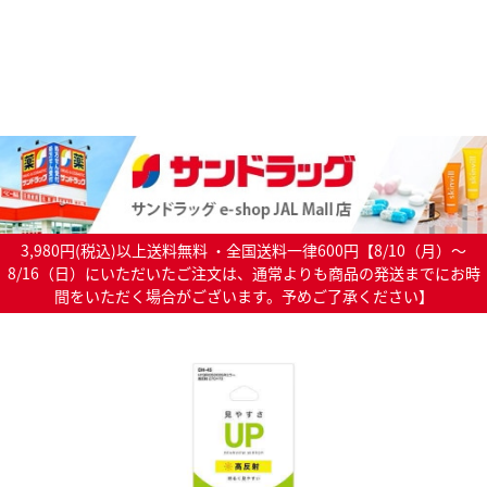
3,980円(税込)以上送料無料 ・全国送料一律600円【8/10（月）～
8/16（日）にいただいたご注文は、通常よりも商品の発送までにお時
間をいただく場合がございます。予めご了承ください】