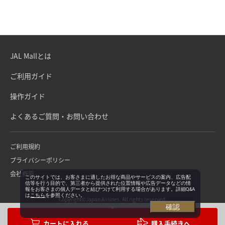
JAL Mallとは
ご利用ガイド
操作ガイド
よくあるご質問・お問い合わせ
ご利用規約
プライバシーポリシー
会社概要
このサイトでは、お客さまに適したお得な商品やサービスの案内、広告配
信等を行う目的で、第三者から提供された位置情報や広告データなどの情
報をお客さまの個人データと結びつけて利用する場合があります。詳細Q&A
は
こちら
を参照ください。
Copyright©Japan Airlines. All rights reserved.
確認
購入手続きへ