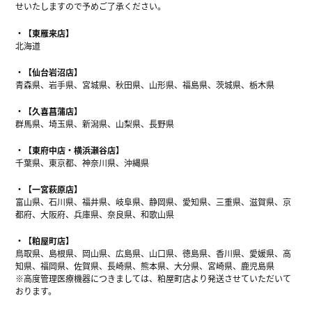
せいたしますので予めご了承ください。
【東雁来店】
北海道
【仙台岩沼店】
青森県、岩手県、宮城県、秋田県、山形県、福島県、茨城県、栃木県
【久喜菖蒲店】
群馬県、埼玉県、新潟県、山梨県、長野県
【東府中店・横浜瀬谷店】
千葉県、東京都、神奈川県、沖縄県
【一宮萩原店】
富山県、石川県、福井県、岐阜県、静岡県、愛知県、三重県、滋賀県、京
都府、大阪府、兵庫県、奈良県、和歌山県
【粕屋町店】
鳥取県、島根県、岡山県、広島県、山口県、徳島県、香川県、愛媛県、高
知県、福岡県、佐賀県、長崎県、熊本県、大分県、宮崎県、鹿児島県
※高度管理医療機器につきましては、粕屋町店より発送させていただいて
おります。