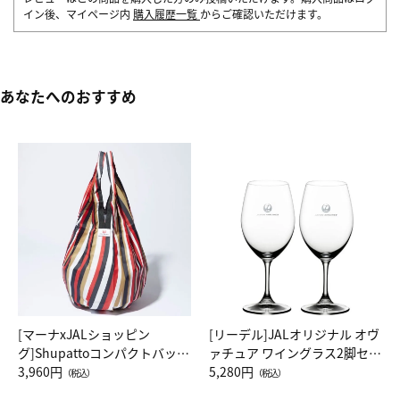
イン後、マイページ内
購入履歴一覧
からご確認いただけます。
あなたへのおすすめ
[マーナxJALショッピン
[リーデル]JALオリジナル オヴ
グ]Shupattoコンパクトバッグ
ァチュア ワイングラス2脚セッ
Drop JAL客室乗務員（LC）ス
3,960円
ト（レッドワイン）
5,280円
（税込）
（税込）
カーフ柄