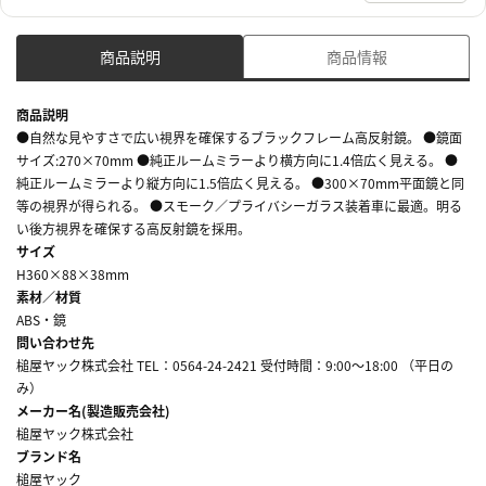
商品説明
商品情報
商品説明
●自然な見やすさで広い視界を確保するブラックフレーム高反射鏡。 ●鏡面
サイズ:270×70mm ●純正ルームミラーより横方向に1.4倍広く見える。 ●
純正ルームミラーより縦方向に1.5倍広く見える。 ●300×70mm平面鏡と同
等の視界が得られる。 ●スモーク／プライバシーガラス装着車に最適。明る
い後方視界を確保する高反射鏡を採用。
サイズ
H360×88×38mm
素材／材質
ABS・鏡
問い合わせ先
槌屋ヤック株式会社 TEL：0564-24-2421 受付時間：9:00～18:00 （平日の
み）
メーカー名(製造販売会社)
槌屋ヤック株式会社
ブランド名
槌屋ヤック