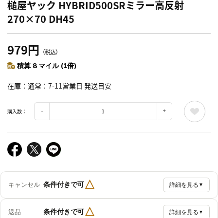
槌屋ヤック HYBRID500SRミラー高反射
270×70 DH45
979円
（税込）
積算 8 マイル (1倍)
在庫
通常：7-11営業日 発送目安
購入数：
△
条件付きで可
キャンセル
詳細を見る
▼
△
条件付きで可
返品
詳細を見る
▼