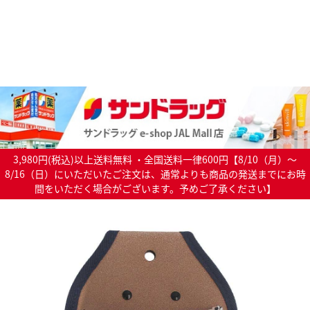
3,980円(税込)以上送料無料 ・全国送料一律600円【8/10（月）～
8/16（日）にいただいたご注文は、通常よりも商品の発送までにお時
間をいただく場合がございます。予めご了承ください】