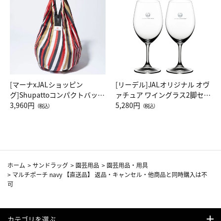
[マーナxJALショッピン
[リーデル]JALオリジナル オヴ
グ]Shupattoコンパクトバッグ
ァチュア ワイングラス2脚セッ
Drop JAL客室乗務員（LC）ス
3,960円
ト（レッドワイン）
5,280円
（税込）
（税込）
カーフ柄
ホーム
>
サンドラッグ
>
園芸用品
>
園芸用品・用具
>
マルチポーチ navy 【直送品】 返品・キャンセル・他商品と同時購入は不
可
カテゴリを選ぶ