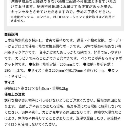
商品説明
日本製防水帆布を採用し、丈夫で長持ちです。 道具・小物の収納。 ガーデナ
ーからプロまで使用可能な本格派帆布ポーチです。 刃物で帆布を傷めない専
用革サック付きです。 台座が皮のためしっかり収納でき、軽量で使いやすい
です。 カラビナで吊ることができる穴付きです。 ペンなどが差せるサイドポ
ケット付です。 ●収納可能剪定鋏：200mmまで。 ●収納可能折込鋸：
180mmまで。 ●サイズ：高さ250mm×幅170mm×奥行70mm。 ●カラ
ー：ネイビー。
サイズ
(約)幅25×高さ17×奥行8cm・重量0.2kg
使用上の注意
鋭利な物や突起物等に引っ掛けないようにご注意ください。損傷の原因にな
ります。 直射日光やあまのあたる場所、高温多湿になる場所に放置しないで
ください。退色や劣化、カビが発生する原因になります。 摩擦や水濡れなど
により、色落ちや色移りすることがあります。洗濯や漂白したり、乾燥機や
アイロンを使用しないでください。