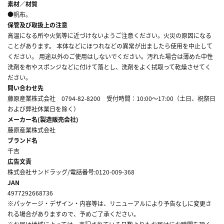
素材／材質
●帆布。
保管及び取扱上の注意
高温になる所や火気等に近づけないようご注意ください。火災の原因になる
ことがあります。 本体などにほつれなどの異常が出ましたら使用を中止して
ください。 用途以外のご使用はしないでください。汚れた場合は薄めた中性
洗剤を布やスポンジなどに付けて落とし、洗剤をよく拭取って乾燥させてく
ださい。
問い合わせ先
藤原産業株式会社 0794-82-8200 受付時間：10:00～17:00（土日、祝祭日
および弊社休業日を除く）
メーカー名(製造販売会社)
藤原産業株式会社
ブランド名
千吉
広告文責
株式会社サンドラッグ/電話番号:0120-009-368
JAN
4977292668736
※パッケージ・デザイン・内容等は、リニューアルにより予告なしに変更さ
れる場合がありますので、予めご了承ください。