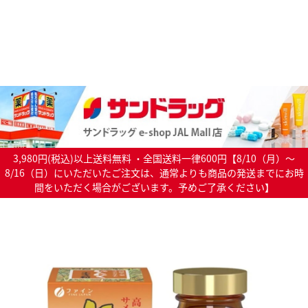
3,980円(税込)以上送料無料 ・全国送料一律600円【8/10（月）～
8/16（日）にいただいたご注文は、通常よりも商品の発送までにお時
間をいただく場合がございます。予めご了承ください】