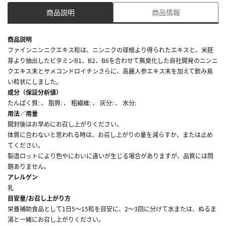
商品説明
商品情報
商品説明
ファインニンニクエキス粒は、ニンニクの球根より得られたエキスと、米胚
芽より抽出したビタミンB1、B2、B6を合わせて無臭化した自社開発のニンニ
クエキス末とサメコンドロイチンさらに、高麗人参エキス末を加えて飲み易
い粒状にしました。
成分（保証分析値）
たんぱく質: 、 脂質: 、 粗繊維: 、 灰分: 、 水分:
用法／用量
開封後はお早めにお召し上がりください。
体質に合わないと思われる時は、お召し上がりの量を減らすか、または止め
てください。
製造ロットにより色やにおいに違いが生じる場合がありますが、品質には問
題ありません。
アレルゲン
乳
目安量/お召し上がり方
栄養補助食品として1日5～15粒を目安に、2～3回に分けて水または、ぬるま
湯と一緒にお召し上がりください。