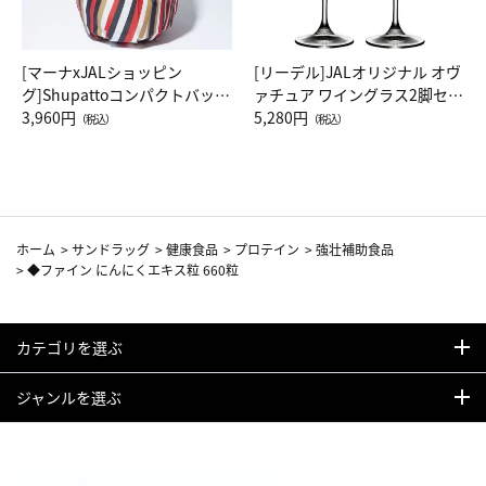
[マーナxJALショッピン
[リーデル]JALオリジナル オヴ
グ]Shupattoコンパクトバッグ
ァチュア ワイングラス2脚セッ
Drop JAL客室乗務員（LC）ス
3,960円
ト（レッドワイン）
5,280円
（税込）
（税込）
カーフ柄
ホーム
>
サンドラッグ
>
健康食品
>
プロテイン
>
強壮補助食品
>
◆ファイン にんにくエキス粒 660粒
カテゴリを選ぶ
ジャンルを選ぶ