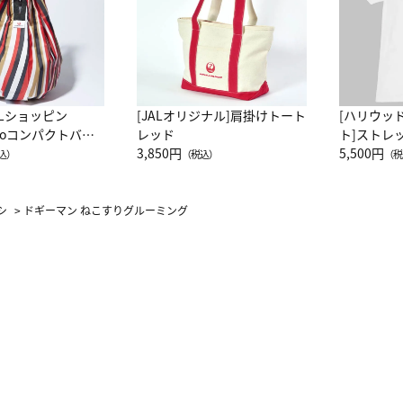
ALショッピン
[JALオリジナル]肩掛けトート
[ハリウッ
attoコンパクトバッ
レッド
ト]ストレ
JAL客室乗務員
3,850円
ーネック別
5,500円
込）
（税込）
（税
カーフ柄
シ
>
ドギーマン ねこすりグルーミング