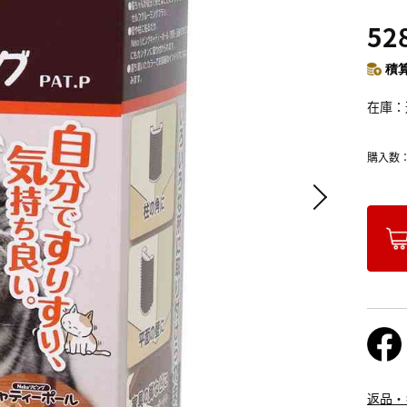
52
積算
在庫
購入数
返品・