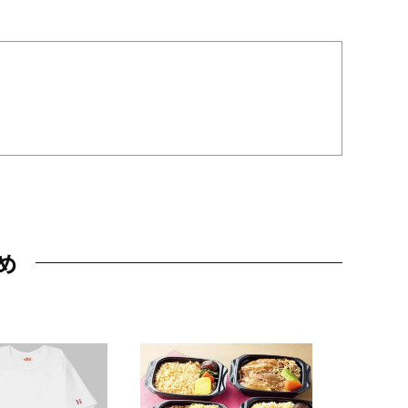
め
JAL特製
レー 200
10,800円
（