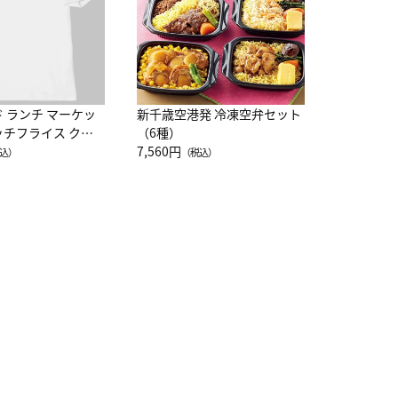
ド ランチ マーケッ
新千歳空港発 冷凍空弁セット
ッチフライス クル
（6種）
注半袖Ｔシャツ
7,560円
込）
（税込）