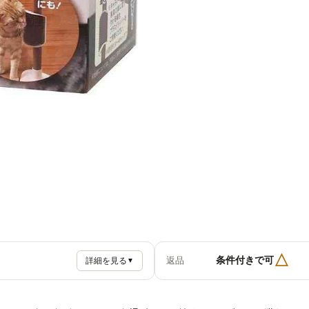
△
条件付きで可
返品
詳細を見る
▼