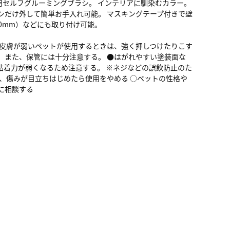
セルフグルーミングブラシ。 インテリアに馴染むカラー。
シだけ外して簡単お手入れ可能。 マスキングテープ付きで壁
40mm）などにも取り付け可能。
や皮膚が弱いペットが使用するときは、強く押しつけたりこす
。また、保管には十分注意する。 ●はがれやすい塗装面な
粘着力が弱くなるため注意する。 ※ネジなどの誤飲防止のた
し、傷みが目立ちはじめたら使用をやめる ○ペットの性格や
に相談する