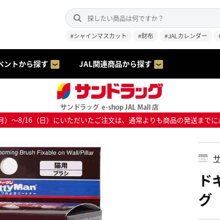
#シャインマスカット
#財布
#JALカレンダー
ベントから探す
JAL関連商品から探す
8/10（月）～8/16（日）にいただいたご注文は、通常よりも商品の発送
サ
ド
グ