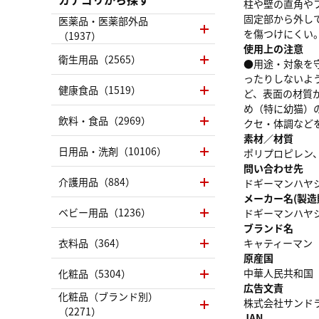
柱や壁の直角や
固定部から外し
医薬品・医薬部外品
を傷つけにくい。
（1937）
使用上の注意
衛生用品（2565）
●用途・対象を
ったりしないよ
健康食品（1519）
ど、表面の材質
め（特に幼猫）
飲料・食品（2969）
クセ・体調など
素材／材質
日用品・洗剤（10106）
ポリプロピレン
問い合わせ先
介護用品（884）
ドギーマンハヤシ株式
メーカー名(製造
ベビー用品（1236）
ドギーマンハヤ
ブランド名
衣料品（364）
キャティーマン
原産国
中華人民共和国
化粧品（5304）
広告文責
化粧品（ブランド別）
株式会社サンドラッグ
（2271）
JAN