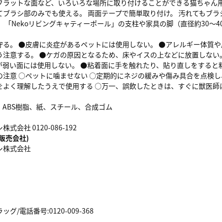
フラットな面など、いろいろな場所に取り付けることができる猫ちゃん用
てブラシ部のみでも使える。 両面テープで簡単取り付け。 汚れてもブラ
 「Nekoリビングキャティーポール」の支柱や家具の脚（直径約30～
守る。 ●皮膚に炎症があるペットには使用しない。 ●アレルギー体質
う注意する。 ●ケガの原因となるため、床やイスの上などに放置しない
が弱い面には使用しない。 ●粘着面に手を触れたり、貼り直しをすると
の注意 ○ペットに噛ませない ○定期的にネジの緩みや傷み具合を点検
をよく理解したうえで使用する ○万一、誤飲したときは、すぐに獣医師
、ABS樹脂、紙、スチール、合成ゴム
会社 0120-086-192
販売会社)
シ株式会社
/電話番号:0120-009-368