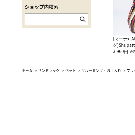
ショップ内検索
[マーナxJ
グ]Shup
グ Drop 
3,960円
（税
（LC）ス
ホーム
>
サンドラッグ
>
ペット
>
グルーミング・お手入れ
>
ブラ