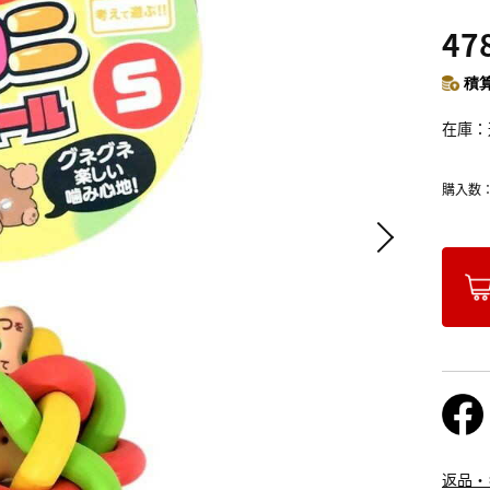
47
積算
在庫
購入数
返品・