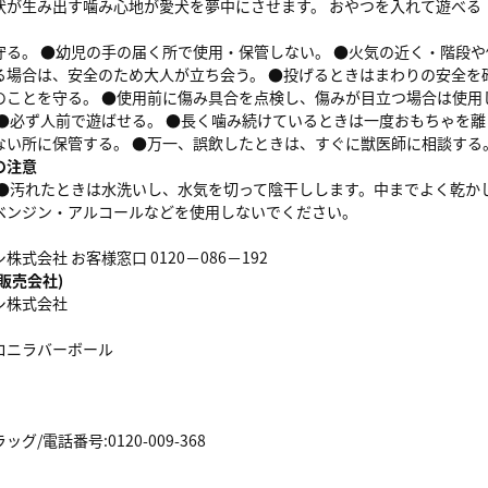
状が生み出す噛み心地が愛犬を夢中にさせます。 おやつを入れて遊べる！
守る。 ●幼児の手の届く所で使用・保管しない。 ●火気の近く・階段
る場合は、安全のため大人が立ち会う。 ●投げるときはまわりの安全を
のことを守る。 ●使用前に傷み具合を点検し、傷みが目立つ場合は使用
 ●必ず人前で遊ばせる。 ●長く噛み続けているときは一度おもちゃを
ない所に保管する。 ●万一、誤飲したときは、すぐに獣医師に相談する
の注意
 ●汚れたときは水洗いし、水気を切って陰干しします。中までよく乾か
ベンジン・アルコールなどを使用しないでください。
式会社 お客様窓口 0120－086－192
販売会社)
シ株式会社
ロニラバーボール
/電話番号:0120-009-368