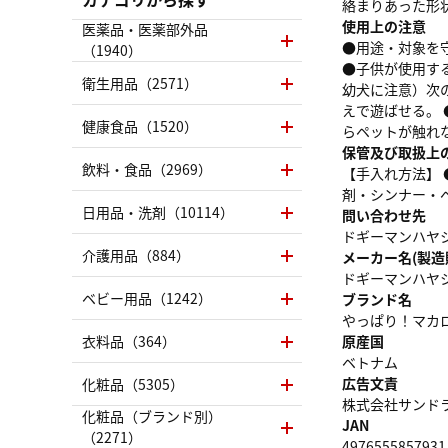
絡まりあった形
使用上の注意
医薬品・医薬部外品
●用途・対象を
（1940）
●子供が使用す
衛生用品（2571）
幼犬に注意）次
えで遊ばせる。
健康食品（1520）
らペットが触れ
保管及び取扱上
飲料・食品（2969）
【手入れ方法】
剤・シンナー・
日用品・洗剤（10114）
問い合わせ先
ドギーマンハヤシ株
介護用品（884）
メーカー名(製造
ドギーマンハヤ
ベビー用品（1242）
ブランド名
やっぱり！マカ
衣料品（364）
原産国
ベトナム
広告文責
化粧品（5305）
株式会社サンドラッグ
化粧品（ブランド別）
JAN
（2271）
4976555857931