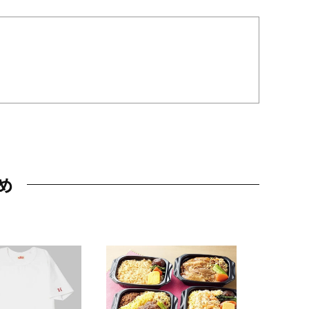
め
JAL特製
レー 200
10,800円
（