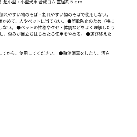
 超小型・小型犬用 合成ゴム 直径約５ｃｍ
や倒れやすい物のそば・割れやすい物のそばで使用しない。
確かめて、人やペットに当てない。 ●誤飲防止のため（特に
しない。 ●ペットの性格やクセ・体調などをよく理解したう
離し、傷みが目立ちはじめたら使用をやめる。 ●遊び終えた
。
してから、使用してください。 ●熱湯消毒をしたり、漂白