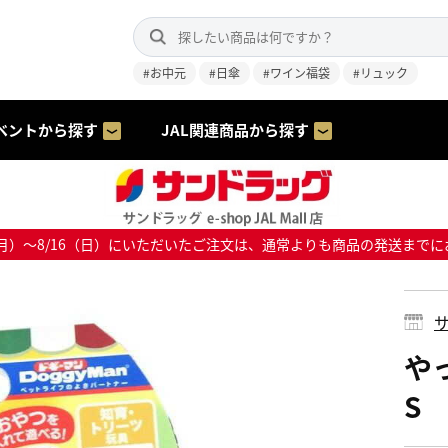
#お中元
#日傘
#ワイン福袋
#リュック
ベントから探す
JAL関連商品から探す
8/10（月）～8/16（日）にいただいたご注文は、通常よりも商品の発送
サ
や
S