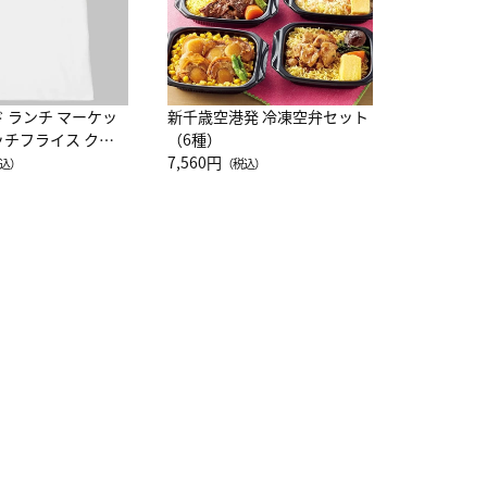
ド ランチ マーケッ
新千歳空港発 冷凍空弁セット
ッチフライス クル
（6種）
注半袖Ｔシャツ
7,560円
込）
（税込）