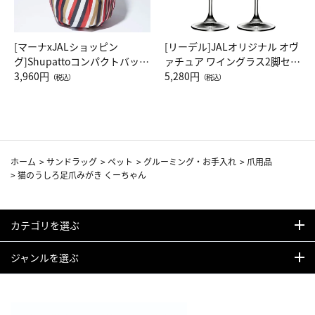
[マーナxJALショッピン
[リーデル]JALオリジナル オヴ
グ]Shupattoコンパクトバッグ
ァチュア ワイングラス2脚セッ
Drop JAL客室乗務員（LC）ス
3,960円
ト（レッドワイン）
5,280円
（税込）
（税込）
カーフ柄
ホーム
>
サンドラッグ
>
ペット
>
グルーミング・お手入れ
>
爪用品
>
猫のうしろ足爪みがき くーちゃん
カテゴリを選ぶ
ジャンルを選ぶ