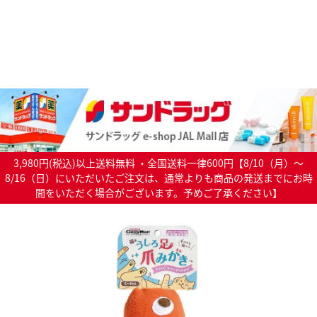
3,980円(税込)以上送料無料 ・全国送料一律600円【8/10（月）～
8/16（日）にいただいたご注文は、通常よりも商品の発送までにお時
間をいただく場合がございます。予めご了承ください】