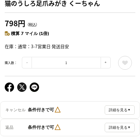
猫のうしろ足爪みがき くーちゃん
798円
（税込）
積算 7 マイル (1倍)
在庫
通常：3-7営業日 発送目安
購入数：
△
条件付きで可
キャンセル
詳細を見る
▼
△
条件付きで可
返品
詳細を見る
▼