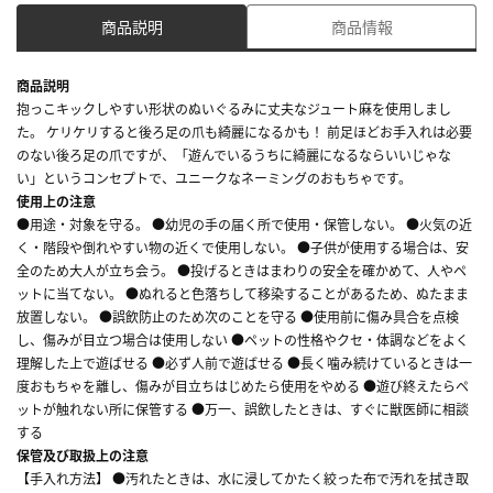
商品説明
商品情報
商品説明
抱っこキックしやすい形状のぬいぐるみに丈夫なジュート麻を使用しまし
た。 ケリケリすると後ろ足の爪も綺麗になるかも！ 前足ほどお手入れは必要
のない後ろ足の爪ですが、「遊んでいるうちに綺麗になるならいいじゃな
い」というコンセプトで、ユニークなネーミングのおもちゃです。
使用上の注意
●用途・対象を守る。 ●幼児の手の届く所で使用・保管しない。 ●火気の近
く・階段や倒れやすい物の近くで使用しない。 ●子供が使用する場合は、安
全のため大人が立ち会う。 ●投げるときはまわりの安全を確かめて、人やペ
ットに当てない。 ●ぬれると色落ちして移染することがあるため、ぬたまま
放置しない。 ●誤飲防止のため次のことを守る ●使用前に傷み具合を点検
し、傷みが目立つ場合は使用しない ●ペットの性格やクセ・体調などをよく
理解した上で遊ばせる ●必ず人前で遊ばせる ●長く噛み続けているときは一
度おもちゃを離し、傷みが目立ちはじめたら使用をやめる ●遊び終えたらペ
ットが触れない所に保管する ●万一、誤飲したときは、すぐに獣医師に相談
する
保管及び取扱上の注意
【手入れ方法】 ●汚れたときは、水に浸してかたく絞った布で汚れを拭き取