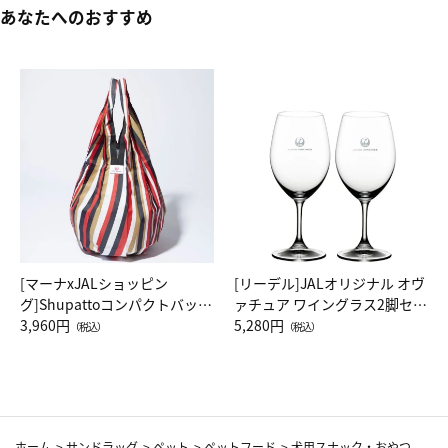
あなたへのおすすめ
[マーナxJALショッピン
[リーデル]JALオリジナル オヴ
グ]Shupattoコンパクトバッグ
ァチュア ワイングラス2脚セッ
Drop JAL客室乗務員（LC）ス
3,960円
ト（レッドワイン）
5,280円
（税込）
（税込）
カーフ柄
ホーム
>
サンドラッグ
>
ペット
>
ペットフード
>
犬用スナック・おやつ