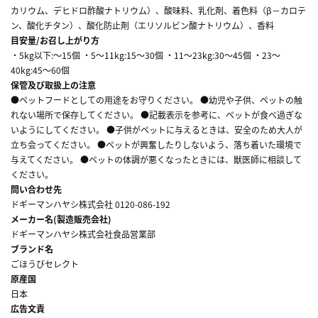
カリウム、デヒドロ酢酸ナトリウム）、酸味料、乳化剤、着色料（β－カロテ
ン、酸化チタン）、酸化防止剤（エリソルビン酸ナトリウム）、香料
目安量/お召し上がり方
・5kg以下:～15個 ・5～11kg:15～30個 ・11～23kg:30～45個 ・23～
40kg:45～60個
保管及び取扱上の注意
●ペットフードとしての用途をお守りください。 ●幼児や子供、ペットの触
れない場所で保存してください。 ●記載表示を参考に、ペットが食べ過ぎな
いようにしてください。 ●子供がペットに与えるときは、安全のため大人が
立ち会ってください。 ●ペットが興奮したりしないよう、落ち着いた環境で
与えてください。 ●ペットの体調が悪くなったときには、獣医師に相談して
ください。
問い合わせ先
ドギーマンハヤシ株式会社 0120-086-192
メーカー名(製造販売会社)
ドギーマンハヤシ株式会社食品営業部
ブランド名
ごほうびセレクト
原産国
日本
広告文責