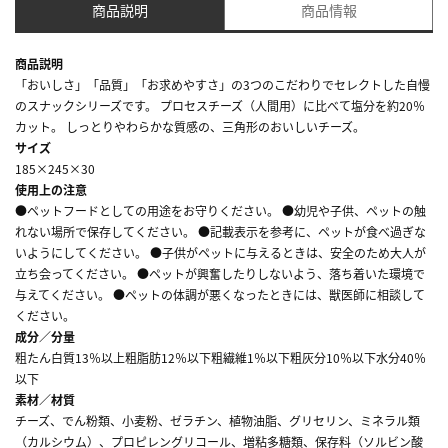
商品説明
商品情報
商品説明
「おいしさ」「品質」「お求めやすさ」の3つのこだわりでセレクトした自慢
のスナックシリーズです。 プロセスチーズ（人間用）に比べて塩分を約20％
カット。 しっとりやわらかな質感の、三角形のおいしいチーズ。
サイズ
185×245×30
使用上の注意
●ペットフードとしての用途をお守りください。 ●幼児や子供、ペットの触
れない場所で保存してください。 ●記載表示を参考に、ペットが食べ過ぎな
いようにしてください。 ●子供がペットに与えるときは、安全のため大人が
立ち会ってください。 ●ペットが興奮したりしないよう、落ち着いた環境で
与えてください。 ●ペットの体調が悪くなったときには、獣医師に相談して
ください。
成分／分量
粗たん白質13％以上粗脂肪12％以下粗繊維1％以下粗灰分10％以下水分40％
以下
素材／材質
チーズ、でん粉類、小麦粉、ゼラチン、植物油脂、グリセリン、ミネラル類
（カルシウム）、プロピレングリコール、増粘多糖類、保存料（ソルビン酸